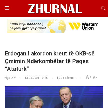
Erdogan i akordon kreut të OKB-së
Çmimin Ndërkombëtar të Paqes
“Ataturk”
A+
A-
Nga
D. V.
13.03.2026 10:46
1,726
e lexuar