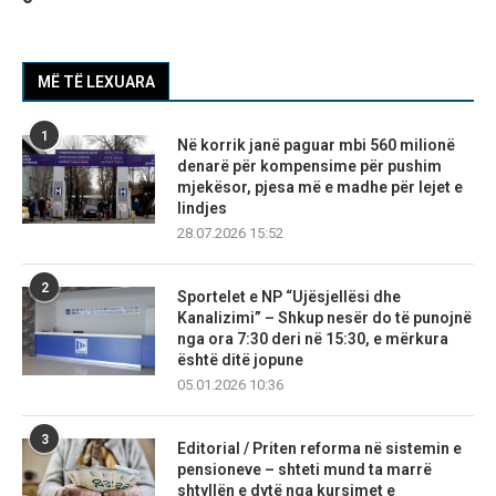
MË TË LEXUARA
1
Në korrik janë paguar mbi 560 milionë
denarë për kompensime për pushim
mjekësor, pjesa më e madhe për lejet e
lindjes
28.07.2026 15:52
2
Sportelet e NP “Ujësjellësi dhe
Kanalizimi” – Shkup nesër do të punojnë
nga ora 7:30 deri në 15:30, e mërkura
është ditë jopune
05.01.2026 10:36
3
Editorial / Priten reforma në sistemin e
pensioneve – shteti mund ta marrë
shtyllën e dytë nga kursimet e