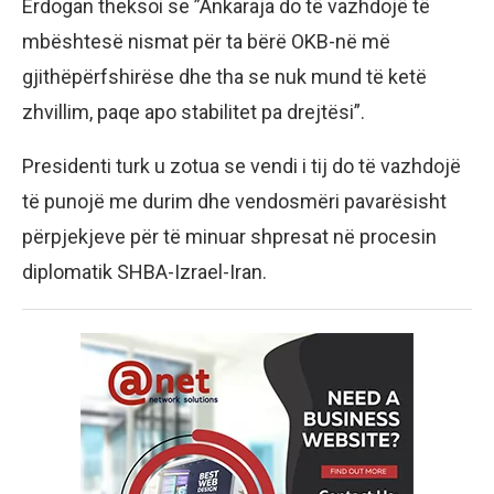
Erdogan theksoi se ”Ankaraja do të vazhdojë të
mbështesë nismat për ta bërë OKB-në më
gjithëpërfshirëse dhe tha se nuk mund të ketë
zhvillim, paqe apo stabilitet pa drejtësi”.
Presidenti turk u zotua se vendi i tij do të vazhdojë
të punojë me durim dhe vendosmëri pavarësisht
përpjekjeve për të minuar shpresat në procesin
diplomatik SHBA-Izrael-Iran.