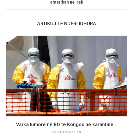
amerikan në Irak
ARTIKUJ TË NDËRLIDHURA
Varka lumore në RD të Kongos në karantinë...
06.08.2026 21:29