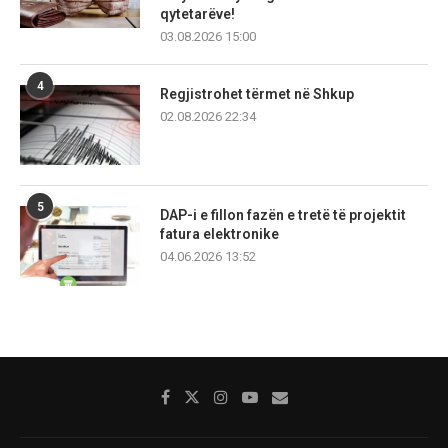
qytetarëve!
03.08.2026 15:00
4
Regjistrohet tërmet në Shkup
02.08.2026 22:34
5
DAP-i e fillon fazën e tretë të projektit
fatura elektronike
04.06.2026 13:52