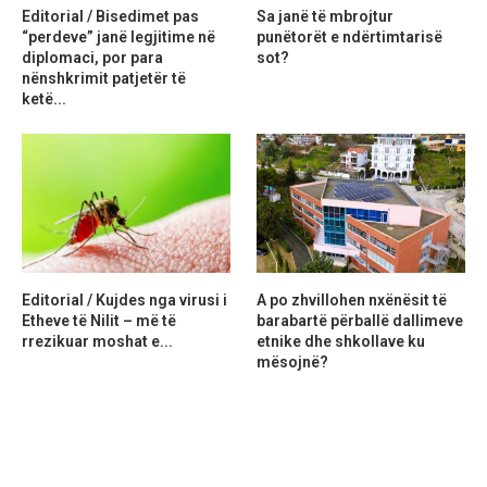
Editorial / Bisedimet pas
Sa janë të mbrojtur
“perdeve” janë legjitime në
punëtorët e ndërtimtarisë
diplomaci, por para
sot?
nënshkrimit patjetër të
ketë...
Editorial / Kujdes nga virusi i
A po zhvillohen nxënësit të
Etheve të Nilit – më të
barabartë përballë dallimeve
rrezikuar moshat e...
etnike dhe shkollave ku
mësojnë?