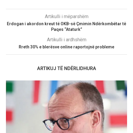
Artikulli i mëparshëm
Erdogan i akordon kreut të OKB-së Çmimin Ndërkombëtar të
Paqes “Ataturk”
Artikulli i ardhshëm
Rreth 30% e blerësve online raportojnë probleme
ARTIKUJ TË NDËRLIDHURA