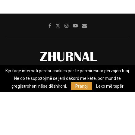
Kjo faqe interneti përdor cookies për të përmirësuar përvojën tuaj.
Rreth nesh
Impresumi
Marketing
Kontakt
Ne do të supozojmë se jeni dakord me këtë, por mund të
Privacy Policy
çregjistroheni nëse dëshironi.
Pranoj
Lexo më tepër
Zhurnal.mk është Agjenci e Lajmeve e pavarur, e themeluar në vitin
2009, që e mbulon Maqedoninë, Kosovën, Shqipërinë edhe lajmet
nga bota.
@2026 - All Right Reserved. Designed and Developed by
Anet.Com.Mk