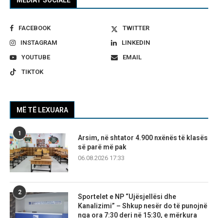
FACEBOOK
TWITTER
INSTAGRAM
LINKEDIN
YOUTUBE
EMAIL
TIKTOK
MË TË LEXUARA
1
Arsim, në shtator 4.900 nxënës të klasës
së parë më pak
06.08.2026 17:33
2
Sportelet e NP “Ujësjellësi dhe
Kanalizimi” – Shkup nesër do të punojnë
nga ora 7:30 deri në 15:30, e mërkura