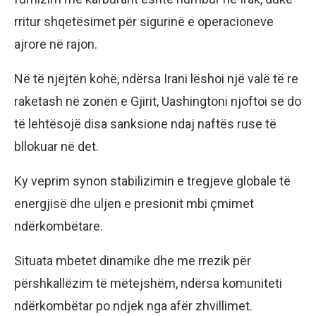
rritur shqetësimet për sigurinë e operacioneve
ajrore në rajon.
Në të njëjtën kohë, ndërsa Irani lëshoi një valë të re
raketash në zonën e Gjirit, Uashingtoni njoftoi se do
të lehtësojë disa sanksione ndaj naftës ruse të
bllokuar në det.
Ky veprim synon stabilizimin e tregjeve globale të
energjisë dhe uljen e presionit mbi çmimet
ndërkombëtare.
Situata mbetet dinamike dhe me rrezik për
përshkallëzim të mëtejshëm, ndërsa komuniteti
ndërkombëtar po ndjek nga afër zhvillimet.