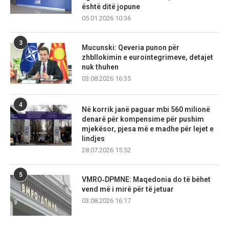
është ditë jopune
05.01.2026 10:36
3
Mucunski: Qeveria punon për
zhbllokimin e eurointegrimeve, detajet
nuk thuhen
03.08.2026 16:35
4
Në korrik janë paguar mbi 560 milionë
denarë për kompensime për pushim
mjekësor, pjesa më e madhe për lejet e
lindjes
28.07.2026 15:52
5
VMRO‑DPMNE: Maqedonia do të bëhet
vend më i mirë për të jetuar
03.08.2026 16:17