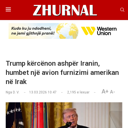
Trump kërcënon ashpër Iranin,
humbet një avion furnizimi amerikan
në Irak
A+
A-
Nga
D. V.
13.03.2026 10:47
2,195
e lexuar