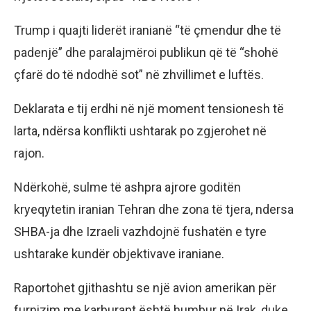
Trump i quajti liderët iranianë “të çmendur dhe të
padenjë” dhe paralajmëroi publikun që të “shohë
çfarë do të ndodhë sot” në zhvillimet e luftës.
Deklarata e tij erdhi në një moment tensionesh të
larta, ndërsa konflikti ushtarak po zgjerohet në
rajon.
Ndërkohë, sulme të ashpra ajrore goditën
kryeqytetin iranian Tehran dhe zona të tjera, ndersa
SHBA-ja dhe Izraeli vazhdojnë fushatën e tyre
ushtarake kundër objektivave iraniane.
Raportohet gjithashtu se një avion amerikan për
furnizim me karburant është humbur në Irak, duke