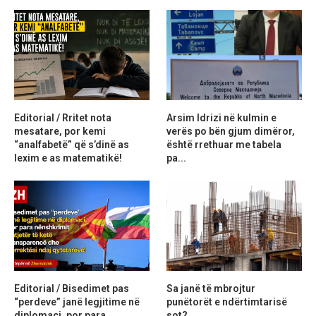
Editorial / Rritet nota
Arsim Idrizi në kulmin e
mesatare, por kemi
verës po bën gjum dimëror,
“analfabetë” që s’dinë as
është rrethuar me tabela
lexim e as matematikë!
pa...
Editorial / Bisedimet pas
Sa janë të mbrojtur
“perdeve” janë legjitime në
punëtorët e ndërtimtarisë
diplomaci, por para
sot?