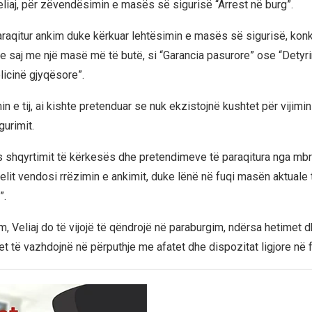
Veliaj, për zëvendësimin e masës së sigurisë “Arrest në burg”.
paraqitur ankim duke kërkuar lehtësimin e masës së sigurisë, konk
 saj me një masë më të butë, si “Garancia pasurore” ose “Detyrim
licinë gjyqësore”.
n e tij, ai kishte pretenduar se nuk ekzistojnë kushtet për vijim
gurimit.
s shqyrtimit të kërkesës dhe pretendimeve të paraqitura nga mbroj
it vendosi rrëzimin e ankimit, duke lënë në fuqi masën aktuale 
”.
, Veliaj do të vijojë të qëndrojë në paraburgim, ndërsa hetimet 
t të vazhdojnë në përputhje me afatet dhe dispozitat ligjore në f