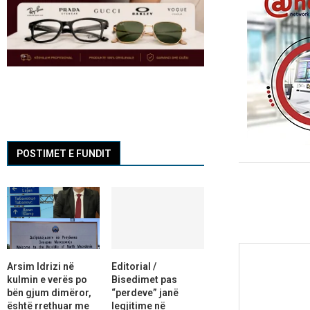
POSTIMET E FUNDIT
Arsim Idrizi në
Editorial /
kulmin e verës po
Bisedimet pas
bën gjum dimëror,
“perdeve” janë
është rrethuar me
legjitime në