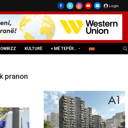
Login
HOWBIZZ
KULTURË
+ MË TEPËR…
uk pranon