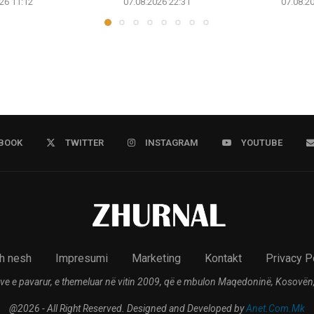
26 11:12
07.08.2026 22:31
07.08.2
BOOK
TWITTER
INSTAGRAM
YOUTUBE
h nesh
Impresumi
Marketing
Kontakt
Privacy P
ve e pavarur, e themeluar në vitin 2009, që e mbulon Maqedoninë, Kosovën,
@2026 - All Right Reserved. Designed and Developed by
Anet.Com.Mk