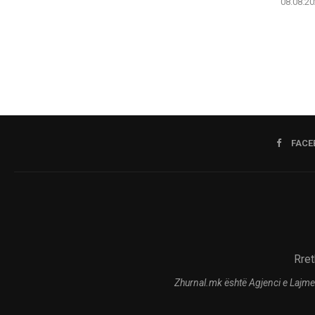
08.08.20
FACE
Rret
Zhurnal.mk është Agjenci e Lajme