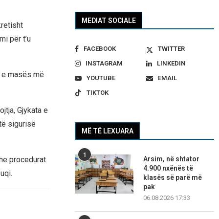
MEDIAT SOCIALE
retisht
i për t’u
FACEBOOK
TWITTER
INSTAGRAM
LINKEDIN
in e masës më
YOUTUBE
EMAIL
TIKTOK
tja, Gjykata e
të sigurisë
MË TË LEXUARA
1
Arsim, në shtator
dhe procedurat
4.900 nxënës të
uqi.
klasës së parë më
pak
06.08.2026 17:33