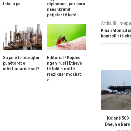
tabela pa...
diplomaci, por para
nënshkrimit
patjetër të ketë...
Artikulli i më
Kina shton 20 s
kontrollit të ek
Sa janë të mbrojtur
Editorial / Kujdes
punëtorët e
nga virusi i Etheve
ndërtimtarisë sot?
të Nilit – më të
rrezikuar moshat
e...
Kolonë 500-
Dheun e Bardhë