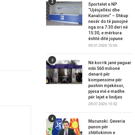
2
Sportelet e NP
“Ujësjellësi dhe
Kanalizimi” – Shkup
nesër do të punojnë
nga ora 7:30 deri në
15:30, e mërkura
është ditë jopune
05.01.2026 10:36
3
Në korrik janë paguar
mbi 560 milionë
denarë për
kompensime për
pushim mjekësor,
pjesa më e madhe
për lejet e lindjes
28.07.2026 15:52
4
Mucunski: Qeveria
punon për
zhbllokimin e