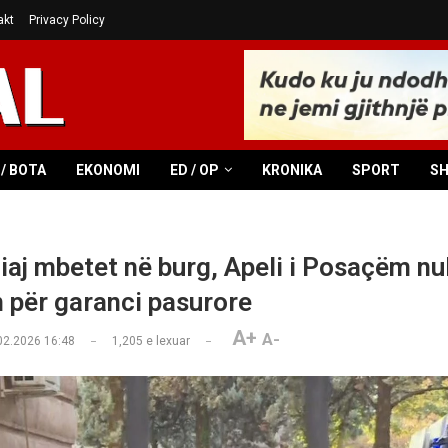
akt
Privacy Policy
/ BOTA
EKONOMI
ED / OP
KRONIKA
SPORT
S
liaj mbetet në burg, Apeli i Posaçëm n
 për garanci pasurore
A+
A-
02.2026 16:48
1,205
e lexuar