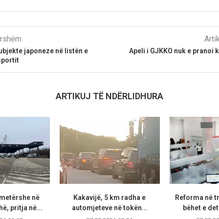
parshëm
Arti
ubjekte japoneze në listën e
Apeli i GJKKO nuk e pranoi 
sportit
ARTIKUJ TË NDËRLIDHURA
metërshe në
Kakavijë, 5 km radha e
Reforma në t
, pritja në...
automjeteve në tokën...
bëhet e de