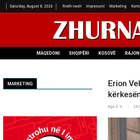
Saturday, August 8, 2026
Rreth nesh
Impresumi
Marketing
Kont
MAQEDONI
SHQIPËRI
KOSOVË
RAJON 
Erion Ve
MARKETING
kërkesën
Nga
D. V.
24.