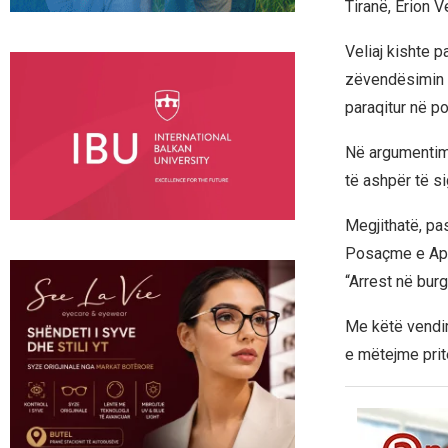
Tiranë, Erion 
Veliaj kishte 
zëvendësimin e
paraqitur në po
Në argumentimi
të ashpër të si
Megjithatë, pa
Posaçme e Apel
“Arrest në burg
Me këtë vendim
e mëtejme prite