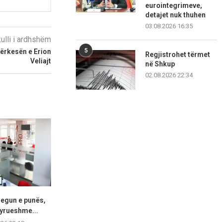
eurointegrimeve,
detajet nuk thuhen
03.08.2026 16:35
kulli i ardhshëm
5
kërkesën e Erion
Regjistrohet tërmet
Veliajt
në Shkup
02.08.2026 22:34
regun e punës,
Senati i SHBA-ve konfirmon
“Ju erdhi fu
tyrueshme...
Eric Wendt si ambasador...
fjalimet para 
protes