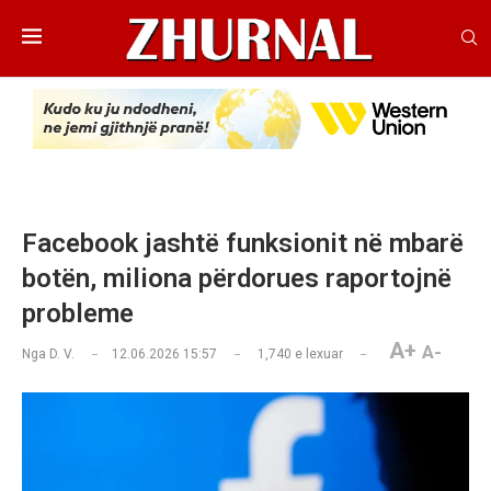
Facebook jashtë funksionit në mbarë
botën, miliona përdorues raportojnë
probleme
A+
A-
Nga
D. V.
12.06.2026 15:57
1,740
e lexuar