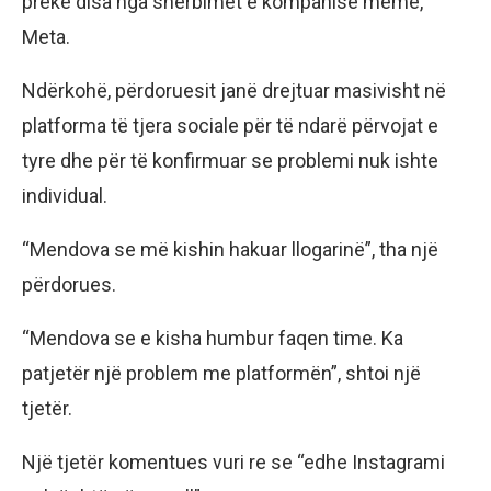
prekë disa nga shërbimet e kompanisë mëmë,
Meta.
Ndërkohë, përdoruesit janë drejtuar masivisht në
platforma të tjera sociale për të ndarë përvojat e
tyre dhe për të konfirmuar se problemi nuk ishte
individual.
“Mendova se më kishin hakuar llogarinë”, tha një
përdorues.
“Mendova se e kisha humbur faqen time. Ka
patjetër një problem me platformën”, shtoi një
tjetër.
Një tjetër komentues vuri re se “edhe Instagrami