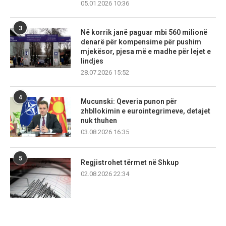
05.01.2026 10:36
3
Në korrik janë paguar mbi 560 milionë
denarë për kompensime për pushim
mjekësor, pjesa më e madhe për lejet e
lindjes
28.07.2026 15:52
4
Mucunski: Qeveria punon për
zhbllokimin e eurointegrimeve, detajet
nuk thuhen
03.08.2026 16:35
5
Regjistrohet tërmet në Shkup
02.08.2026 22:34