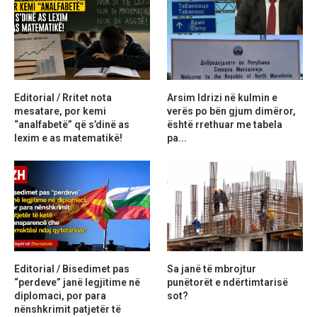
Editorial / Rritet nota
Arsim Idrizi në kulmin e
mesatare, por kemi
verës po bën gjum dimëror,
“analfabetë” që s’dinë as
është rrethuar me tabela
lexim e as matematikë!
pa...
Editorial / Bisedimet pas
Sa janë të mbrojtur
“perdeve” janë legjitime në
punëtorët e ndërtimtarisë
diplomaci, por para
sot?
nënshkrimit patjetër të