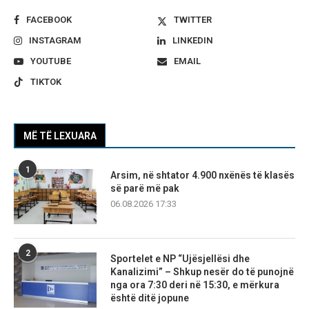
FACEBOOK
TWITTER
INSTAGRAM
LINKEDIN
YOUTUBE
EMAIL
TIKTOK
MË TË LEXUARA
1
Arsim, në shtator 4.900 nxënës të klasës
së parë më pak
06.08.2026 17:33
2
Sportelet e NP “Ujësjellësi dhe
Kanalizimi” – Shkup nesër do të punojnë
nga ora 7:30 deri në 15:30, e mërkura
është ditë jopune