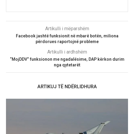
Artikulli i mëparshëm
Facebook jashtë funksionit në mbarë botën, miliona
përdorues raportojnë probleme
Artikulli i ardhshëm
“MojDDV” funksionon me ngadalësime, DAP kërkon durim
nga qytetarët
ARTIKUJ TË NDËRLIDHURA