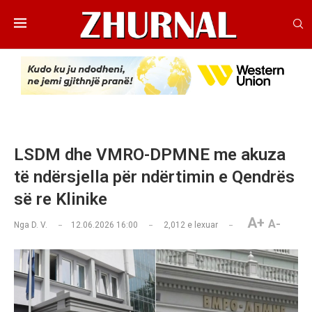
LSDM dhe VMRO-DPMNE me akuza
të ndërsjella për ndërtimin e Qendrës
së re Klinike
A+
A-
Nga
D. V.
12.06.2026 16:00
2,012
e lexuar