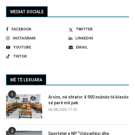
MEDIAT SOCIALE
FACEBOOK
TWITTER
INSTAGRAM
LINKEDIN
YOUTUBE
EMAIL
TIKTOK
MË TË LEXUARA
1
Arsim, në shtator 4.900 nxënës të klasës
së parë më pak
06.08.2026 17:33
2
Sportelet e NP “Ujësjellësi dhe