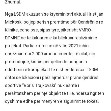
Zhurnal.
Nga LSDM akuzuan se kryeministri aktual Hristijan
Mickoski po jep sërish premtime për Qendrën e re
Klinike, edhe pse, sipas tyre, pikërisht VMRO-
DPMNE në të kaluarën e ka bllokuar realizimin e
projektit. Partia kujtoi se në vitin 2021 ishin
dorëzuar mbi 2.000 amendamente, të cilat, siç
pretendojnë, kishin për qëllim të pengonin
ndërtimin e kompleksit të ri shëndetësor. LSDM
shtoi se lokacioni i paralajmëruar pranë qendrës
sportive “Boris Trajkovski” nuk është i
përshtatshëm për një objekt të tillë, ndërsa ngritën
dyshime edhe për mënyrën e sigurimit të tokës.