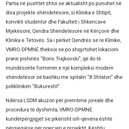
Partia në pushtet shtoi se aktualisht po punohet në
disa projekte shëndetësore, si Klinika e Shtipit,
konvikti studentor dhe Fakulteti i Shkencave
Mjekësore, Qendra Shëndetësore në Kërçovë dhe
Klinika e Tetovës. Sa i përket Qendrës së re Klinike,
VMRO-DPMNE theksoi se po shqyrtohet lokacioni
pranë pishinës “Boris Trajkovski”, që do të
mundësonte formimin e një kompleksi modern
shëndetësor së bashku me spitalin “8 Shtatori” dhe
poliklinikën “Bukuresht”.
Ndërsa LSDM akuzon për premtime joreale dhe
procedura të dyshimta, VMRO-DPMNE
kundërpërgjigjet se pikërisht ish-qeveria është
përgjegjëse për ngecjen e projektit. Kështu,