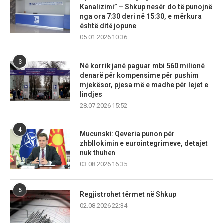
Kanalizimi” – Shkup nesër do të punojnë
nga ora 7:30 deri në 15:30, e mërkura
është ditë jopune
05.01.2026 10:36
3
Në korrik janë paguar mbi 560 milionë
denarë për kompensime për pushim
mjekësor, pjesa më e madhe për lejet e
lindjes
28.07.2026 15:52
4
Mucunski: Qeveria punon për
zhbllokimin e eurointegrimeve, detajet
nuk thuhen
03.08.2026 16:35
5
Regjistrohet tërmet në Shkup
02.08.2026 22:34