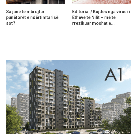
Sa janë të mbrojtur
Editorial / Kujdes nga virusi i
punëtorët e ndërtimtarisë
Etheve të Nilit – më të
sot?
rrezikuar moshat e...