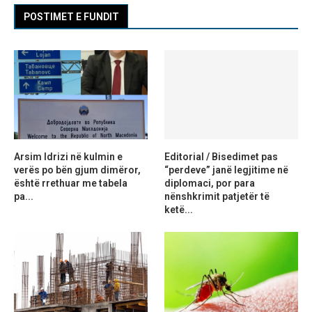
POSTIMET E FUNDIT
Arsim Idrizi në kulmin e
Editorial / Bisedimet pas
verës po bën gjum dimëror,
“perdeve” janë legjitime në
është rrethuar me tabela
diplomaci, por para
pa...
nënshkrimit patjetër të
ketë...