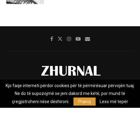
Kjo faqe interneti përdor cookies për të përmirësuar përvojën tuaj.
Rreth nesh
Impresumi
Marketing
Kontakt
Ne do të supozojmë se jeni dakord me këtë, por mund të
Privacy Policy
çregjistroheni nëse dëshironi.
Pranoj
Lexo më tepër
Zhurnal.mk është Agjenci e Lajmeve e pavarur, e themeluar në vitin
2009, që e mbulon Maqedoninë, Kosovën, Shqipërinë edhe lajmet
nga bota.
@2026 - All Right Reserved. Designed and Developed by
Anet.Com.Mk