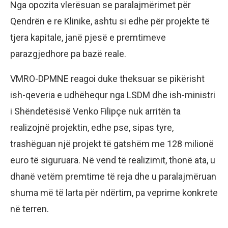
Nga opozita vlerësuan se paralajmërimet për
Qendrën e re Klinike, ashtu si edhe për projekte të
tjera kapitale, janë pjesë e premtimeve
parazgjedhore pa bazë reale.
VMRO-DPMNE reagoi duke theksuar se pikërisht
ish-qeveria e udhëhequr nga LSDM dhe ish-ministri
i Shëndetësisë Venko Filipçe nuk arritën ta
realizojnë projektin, edhe pse, sipas tyre,
trashëguan një projekt të gatshëm me 128 milionë
euro të siguruara. Në vend të realizimit, thonë ata, u
dhanë vetëm premtime të reja dhe u paralajmëruan
shuma më të larta për ndërtim, pa veprime konkrete
në terren.