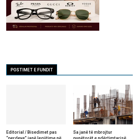
POSTIMET E FUNDIT
Editorial / Bisedimet pas
Sa janë të mbrojtur
“perdeve” janë legjitime në
punëtorët e ndërtimtarisë