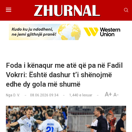
Foda i kënaqur me atë që pa në Fadil
Vokrri: Është dashur t’i shënojmë
edhe dy gola më shumë
A+
A-
Nga
D. V.
08.06.2026 09:34
1,440
e lexuar