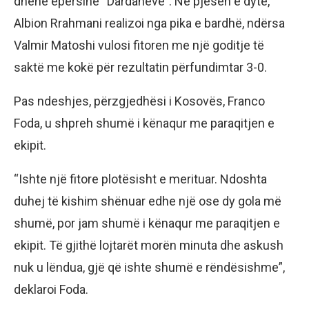
dhënë epërsinë “Dardanëve”. Në pjesën e dytë,
Albion Rrahmani realizoi nga pika e bardhë, ndërsa
Valmir Matoshi vulosi fitoren me një goditje të
saktë me kokë për rezultatin përfundimtar 3-0.
Pas ndeshjes, përzgjedhësi i Kosovës, Franco
Foda, u shpreh shumë i kënaqur me paraqitjen e
ekipit.
“Ishte një fitore plotësisht e merituar. Ndoshta
duhej të kishim shënuar edhe një ose dy gola më
shumë, por jam shumë i kënaqur me paraqitjen e
ekipit. Të gjithë lojtarët morën minuta dhe askush
nuk u lëndua, gjë që ishte shumë e rëndësishme”,
deklaroi Foda.