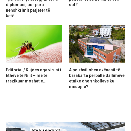
diplomaci, por para
sot?
nënshkrimit patjetër të
ketë...
Editorial / Kujdes nga virusi i
A po zhvillohen nxënësit të
Etheve të Nilit – më të
barabartë përballë dallimeve
rrezikuar moshat e...
etnike dhe shkollave ku
mësojnë?