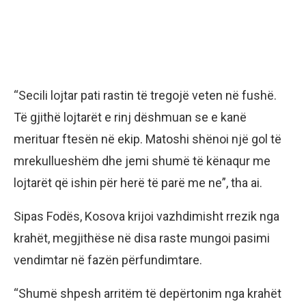
“Secili lojtar pati rastin të tregojë veten në fushë.
Të gjithë lojtarët e rinj dëshmuan se e kanë
merituar ftesën në ekip. Matoshi shënoi një gol të
mrekullueshëm dhe jemi shumë të kënaqur me
lojtarët që ishin për herë të parë me ne”, tha ai.
Sipas Fodës, Kosova krijoi vazhdimisht rrezik nga
krahët, megjithëse në disa raste mungoi pasimi
vendimtar në fazën përfundimtare.
“Shumë shpesh arritëm të depërtonim nga krahët