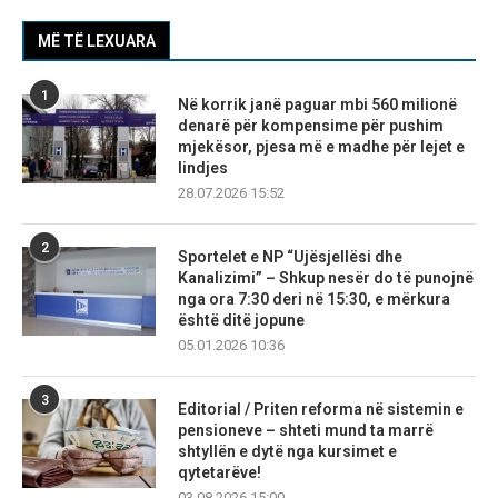
MË TË LEXUARA
1
Në korrik janë paguar mbi 560 milionë
denarë për kompensime për pushim
mjekësor, pjesa më e madhe për lejet e
lindjes
28.07.2026 15:52
2
Sportelet e NP “Ujësjellësi dhe
Kanalizimi” – Shkup nesër do të punojnë
nga ora 7:30 deri në 15:30, e mërkura
është ditë jopune
05.01.2026 10:36
3
Editorial / Priten reforma në sistemin e
pensioneve – shteti mund ta marrë
shtyllën e dytë nga kursimet e
qytetarëve!
03.08.2026 15:00