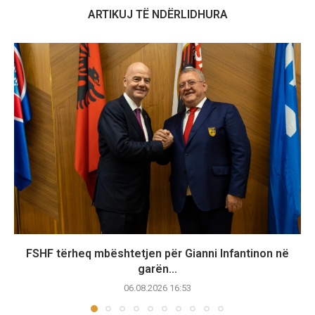
ARTIKUJ TË NDËRLIDHURA
FSHF tërheq mbështetjen për Gianni Infantinon në
garën...
06.08.2026 16:53