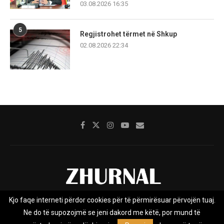
03.08.2026 16:35
5
Regjistrohet tërmet në Shkup
02.08.2026 22:34
Kjo faqe interneti përdor cookies për të përmirësuar përvojën tuaj.
Rreth nesh
Impresumi
Marketing
Kontakt
Ne do të supozojmë se jeni dakord me këtë, por mund të
Privacy Policy