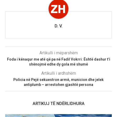
D. V.
Artikulli i mëparshëm
Foda i kënaqur me atë që pa në Fadil Vokrri: Është dashur t’i
shënojmë edhe dy gola më shumë
Artikulli i ardhshëm
Policia në Pejë sekuestron armë, municion dhe jelek
antiplumb – arrestohen gjashtë persona
ARTIKUJ TË NDËRLIDHURA