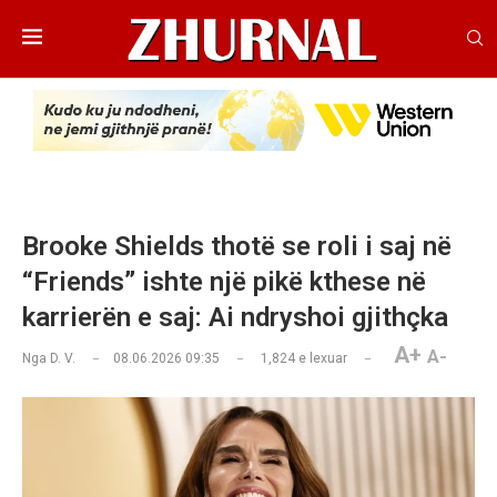
Brooke Shields thotë se roli i saj në
“Friends” ishte një pikë kthese në
karrierën e saj: Ai ndryshoi gjithçka
A+
A-
Nga
D. V.
08.06.2026 09:35
1,824
e lexuar