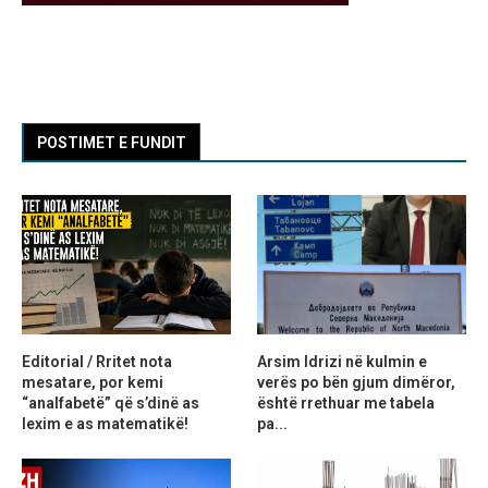
POSTIMET E FUNDIT
Editorial / Rritet nota
Arsim Idrizi në kulmin e
mesatare, por kemi
verës po bën gjum dimëror,
“analfabetë” që s’dinë as
është rrethuar me tabela
lexim e as matematikë!
pa...