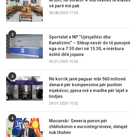
Arsim, në shtator 4.900 nxënës të klasës
së parë më pak
06.08.2026 17:33
2
Sportelet e NP “Ujësjellësi dhe
Kanalizimi” – Shkup nesër do të punojnë
nga ora 7:30 deri në 15:30, e mërkura
është ditë jopune
05.01.2026 10:36
3
Në korrik janë paguar mbi 560 milionë
denarë për kompensime për pushim
mjekësor, pjesa më e madhe për lejet e
lindjes
28.07.2026 15:52
4
Mucunski: Qeveria punon për
zhbllokimin e eurointegrimeve, detajet
nuk thuhen