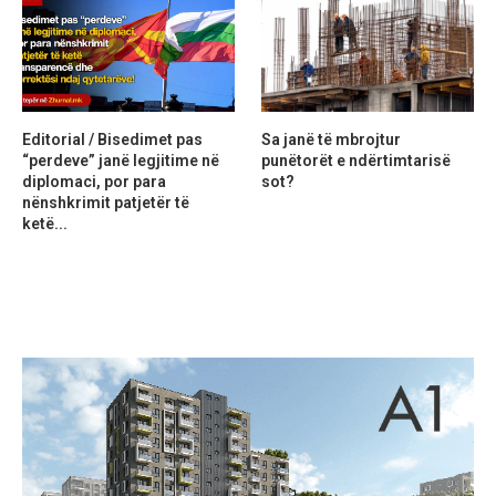
Editorial / Bisedimet pas
Sa janë të mbrojtur
“perdeve” janë legjitime në
punëtorët e ndërtimtarisë
diplomaci, por para
sot?
nënshkrimit patjetër të
ketë...