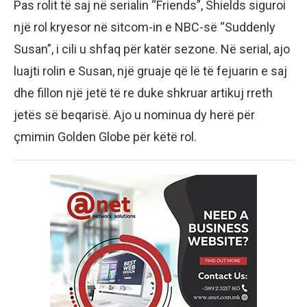
Pas rolit të saj në serialin “Friends”, Shields siguroi
një rol kryesor në sitcom-in e NBC-së “Suddenly
Susan”, i cili u shfaq për katër sezone. Në serial, ajo
luajti rolin e Susan, një gruaje që lë të fejuarin e saj
dhe fillon një jetë të re duke shkruar artikuj rreth
jetës së beqarisë. Ajo u nominua dy herë për
çmimin Golden Globe për këtë rol.