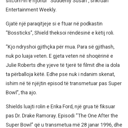
sitcom-in e njohur “Suddenly Susan”, shkruan
Entertainment Weekly.
Gjatë një paraqitjeje si e ftuar në podkastin
“Bossticks”, Shield theksoi rëndësinë e këtij roli.
“Kjo ndryshoi gjithçka për mua. Para së gjithash,
nuk po luaja veten. E gjeta veten në shoqërinë e
Julie Roberts dhe yjeve të tjerë të filmit dhe ia dola
ta përballoja këtë. Edhe pse nuk i ndanim skenat,
ishim në të njëjtin episod të transmetuar pas Super
Bowl”, tha ajo.
Shields luajti rolin e Erika Ford, një grua të fiksuar
pas Dr. Drake Ramoray. Episodi “The One After the
Super Bowl” që u transmetua më 28 janar 1996, dhe