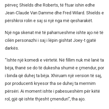
përveç Shields dhe Roberts, të ftuar ishin edhe
Jean-Claude Van Damme dhe Fred Wilard. Shields e
përshkroi rolin e saj si një nga më qesharakët.
Një nga skenat më të paharrueshme ishte ajo në të
cilën personazhi i saj i lëpin gishtat Joey-t gjatë
darkës.
“Ishte një komedi e vërtetë. Në fillim nuk më lanë ta
bëja, thanë se do të dukesha shumë e çmendur, por
i binda që duhej ta bëja. Xhiruam një version të saj,
por producenti kryesor tha se duhej ta merrnim
përsëri. Ai moment ishte i pabesueshëm për këtë
rol, gjë që ishte thjesht çmenduri”, tha ajo.