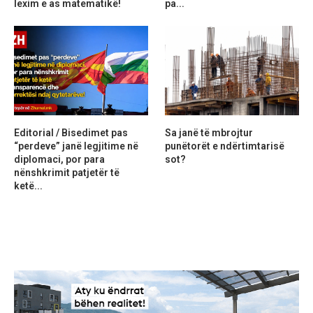
lexim e as matematikë!
pa...
Editorial / Bisedimet pas
Sa janë të mbrojtur
“perdeve” janë legjitime në
punëtorët e ndërtimtarisë
diplomaci, por para
sot?
nënshkrimit patjetër të
ketë...