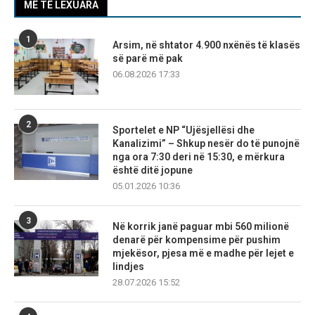
MË TË LEXUARA
1
Arsim, në shtator 4.900 nxënës të klasës
së parë më pak
06.08.2026 17:33
2
Sportelet e NP “Ujësjellësi dhe
Kanalizimi” – Shkup nesër do të punojnë
nga ora 7:30 deri në 15:30, e mërkura
është ditë jopune
05.01.2026 10:36
3
Në korrik janë paguar mbi 560 milionë
denarë për kompensime për pushim
mjekësor, pjesa më e madhe për lejet e
lindjes
28.07.2026 15:52