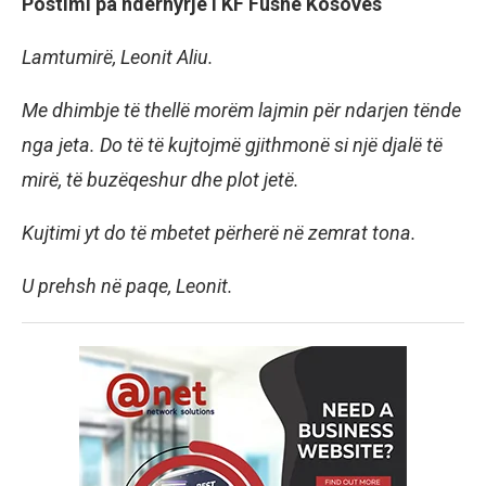
Postimi pa ndërhyrje i KF Fushë Kosovës
Lamtumirë, Leonit Aliu.
Me dhimbje të thellë morëm lajmin për ndarjen tënde
nga jeta. Do të të kujtojmë gjithmonë si një djalë të
mirë, të buzëqeshur dhe plot jetë.
Kujtimi yt do të mbetet përherë në zemrat tona.
U prehsh në paqe, Leonit.