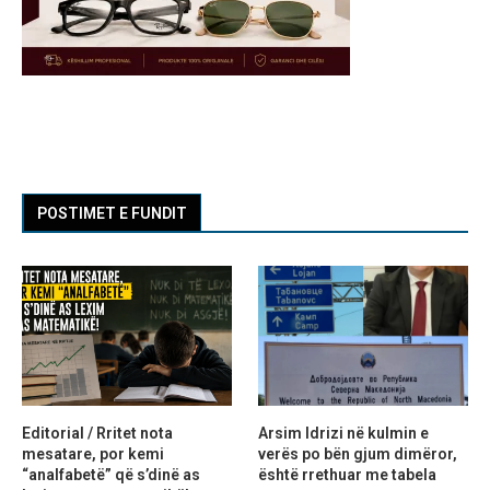
POSTIMET E FUNDIT
Editorial / Rritet nota
Arsim Idrizi në kulmin e
mesatare, por kemi
verës po bën gjum dimëror,
“analfabetë” që s’dinë as
është rrethuar me tabela