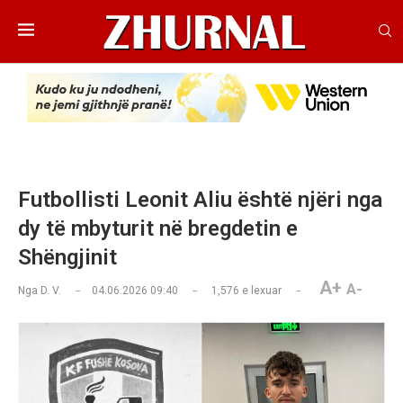
Futbollisti Leonit Aliu është njëri nga
dy të mbyturit në bregdetin e
Shëngjinit
A+
A-
Nga
D. V.
04.06.2026 09:40
1,576
e lexuar