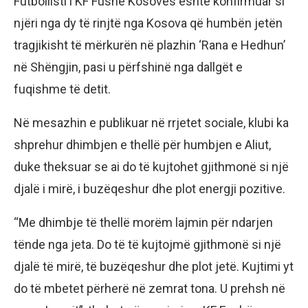
Futbollisti i KF Fushë Kosovës është konfirmuar si
njëri nga dy të rinjtë nga Kosova që humbën jetën
tragjikisht të mërkurën në plazhin ‘Rana e Hedhun’
në Shëngjin, pasi u përfshinë nga dallgët e
fuqishme të detit.
Në mesazhin e publikuar në rrjetet sociale, klubi ka
shprehur dhimbjen e thellë për humbjen e Aliut,
duke theksuar se ai do të kujtohet gjithmonë si një
djalë i mirë, i buzëqeshur dhe plot energji pozitive.
“Me dhimbje të thellë morëm lajmin për ndarjen
tënde nga jeta. Do të të kujtojmë gjithmonë si një
djalë të mirë, të buzëqeshur dhe plot jetë. Kujtimi yt
do të mbetet përherë në zemrat tona. U prehsh në