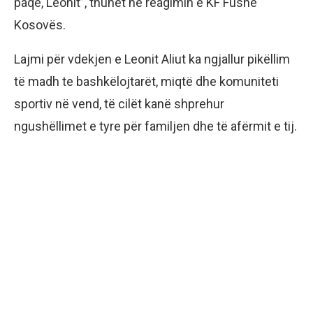
paqe, Leonit”, thuhet në reagimin e KF Fushë
Kosovës.
Lajmi për vdekjen e Leonit Aliut ka ngjallur pikëllim
të madh te bashkëlojtarët, miqtë dhe komuniteti
sportiv në vend, të cilët kanë shprehur
ngushëllimet e tyre për familjen dhe të afërmit e tij.