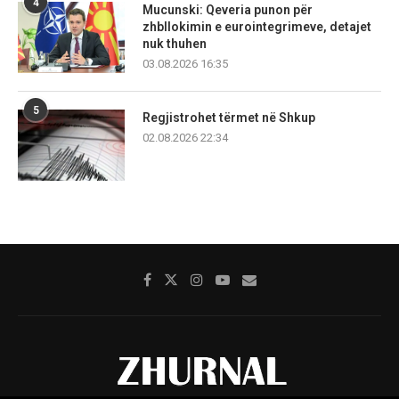
4
Mucunski: Qeveria punon për
zhbllokimin e eurointegrimeve, detajet
nuk thuhen
03.08.2026 16:35
5
Regjistrohet tërmet në Shkup
02.08.2026 22:34