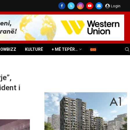
Login
HOWBIZZ
KULTURË
+ MË TEPËR…
je”,
dent i