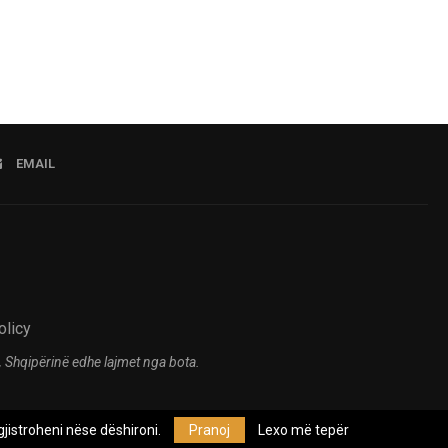
EMAIL
olicy
 Shqipërinë edhe lajmet nga bota.
jistroheni nëse dëshironi.
Pranoj
Lexo më tepër