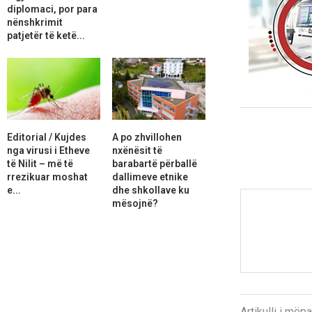
diplomaci, por para
nënshkrimit
patjetër të ketë...
Editorial / Kujdes
A po zhvillohen
nga virusi i Etheve
nxënësit të
të Nilit – më të
barabartë përballë
rrezikuar moshat
dallimeve etnike
e...
dhe shkollave ku
mësojnë?
Artikulli i më