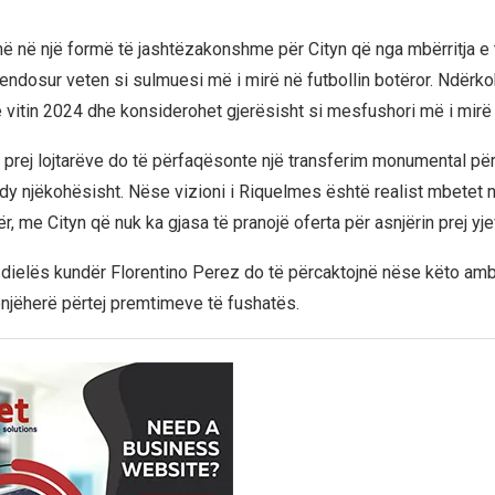
ë në një formë të jashtëzakonshme për Cityn që nga mbërritja e ti
endosur veten si sulmuesi më i mirë në futbollin botëror. Ndërkoh
ë vitin 2024 dhe konsiderohet gjerësisht si mesfushori më i mirë 
it prej lojtarëve do të përfaqësonte një transferim monumental për
 dy njëkohësisht. Nëse vizioni i Riquelmes është realist mbetet n
tër, me Cityn që nuk ka gjasa të pranojë oferta për asnjërin prej yje
 dielës kundër Florentino Perez do të përcaktojnë nëse këto amb
njëherë përtej premtimeve të fushatës.