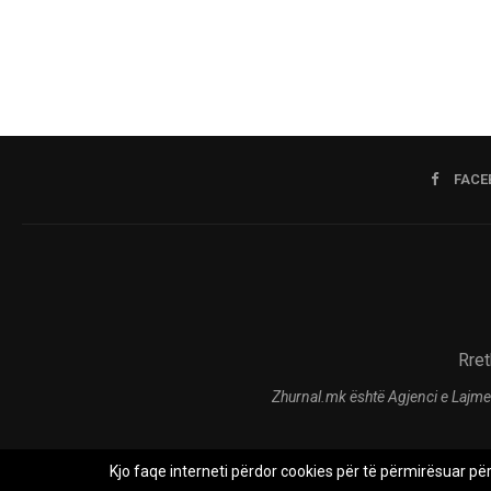
FACE
Rret
Zhurnal.mk është Agjenci e Lajme
Kjo faqe interneti përdor cookies për të përmirësuar pë