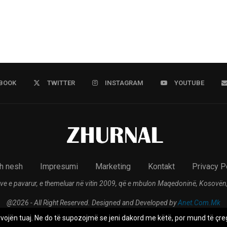
BOOK
TWITTER
INSTAGRAM
YOUTUBE
h nesh
Impresumi
Marketing
Kontakt
Privacy P
ve e pavarur, e themeluar në vitin 2009, që e mbulon Maqedoninë, Kosovën,
@2026 - All Right Reserved. Designed and Developed by
Anet.Com.Mk
rvojën tuaj. Ne do të supozojmë se jeni dakord me këtë, por mund të çreg