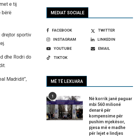
et e tij
e bërë
MEDIAT SOCIALE
FACEBOOK
TWITTER
drejtor sportiv
INSTAGRAM
LINKEDIN
ej.
YOUTUBE
EMAIL
nd dhe Rodri do
TIKTOK
it.
al Madridit”,
MË TË LEXUARA
1
Në korrik janë paguar
mbi 560 milionë
denarë për
kompensime për
pushim mjekësor,
pjesa më e madhe
për lejet e lindjes