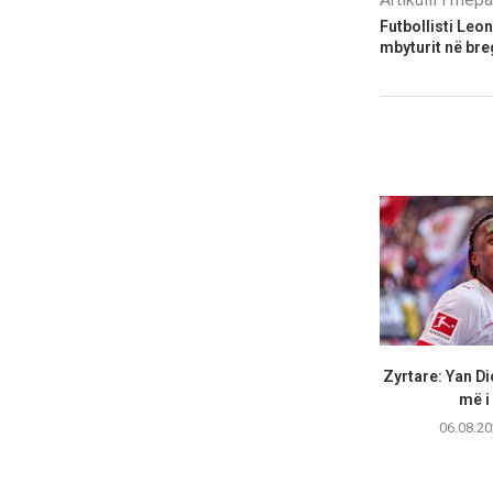
Futbollisti Leon
mbyturit në bre
Zyrtare: Yan Di
më i r
06.08.20