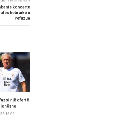
 mbante koncerte
atës hebraike u
refuzua
uzoi një ofertë
Flick telefonon personalisht
Barcelona d
lionëshe
Rodrin për ta bindur të...
transferimin e
026 16:04
06.08.2026 16:03
06.08.2