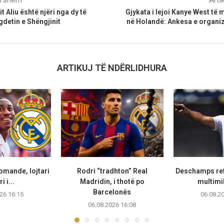
it Aliu është njëri nga dy të
Gjykata i lejoi Kanye West të
gdetin e Shëngjinit
në Holandë: Ankesa e organiz
ARTIKUJ TË NDËRLIDHURA
omande, lojtari
Rodri “tradhton” Real
Deschamps ref
i i...
Madridin, i thotë po
multimi
Barcelonës
26 16:15
06.08.2
06.08.2026 16:08