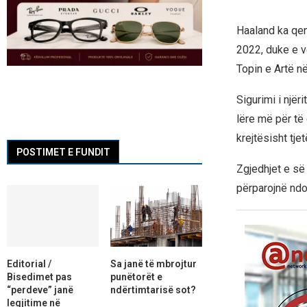
Haaland ka qen
2022, duke e v
Topin e Artë n
Sigurimi i njër
lëre më për të
krejtësisht tje
POSTIMET E FUNDIT
Zgjedhjet e së
përparojnë ndo
Editorial /
Sa janë të mbrojtur
Bisedimet pas
punëtorët e
“perdeve” janë
ndërtimtarisë sot?
legjitime në