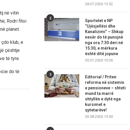
28.07.2026 15:52
j në vitin
2
ë, Rodri fitoi
Sportelet e NP
“Ujësjellësi dhe
në planet.
Kanalizimi” – Shkup
nesër do të punojnë
 çdo klub, e
nga ora 7:30 deri në
15:30, e mërkura
jë çështje
është ditë jopune
ve të tyre.
05.01.2026 10:36
icie do të
3
Editorial / Priten
reforma në sistemin
e pensioneve – shteti
mund ta marrë
shtyllën e dytë nga
kursimet e
qytetarëve!
03.08.2026 15:00