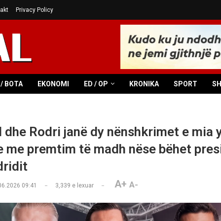
akt
Privacy Policy
/ BOTA
EKONOMI
ED / OP
KRONIKA
SPORT
S
 dhe Rodri janë dy nënshkrimet e mia y
 me premtim të madh nëse bëhet presi
ridit
A+
A-
06.2026 09:41
3,339
e lexuar