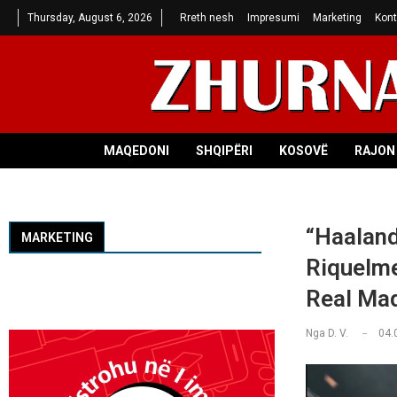
Thursday, August 6, 2026
Rreth nesh
Impresumi
Marketing
Kont
MAQEDONI
SHQIPËRI
KOSOVË
RAJON 
“Haaland
MARKETING
Riquelme
Real Mad
Nga
D. V.
04.