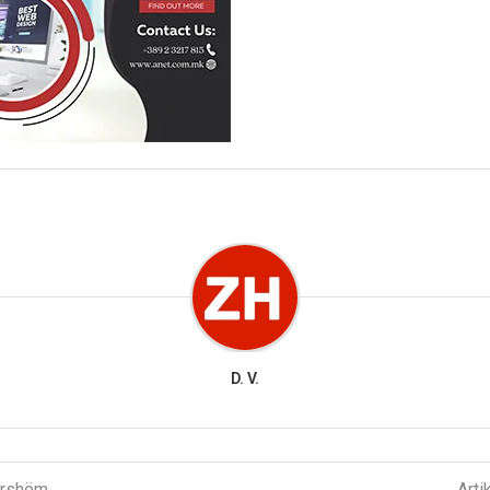
D. V.
parshëm
Arti