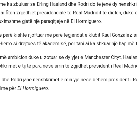
me ka zbuluar se Erling Haaland dhe Rodri do të jenë dy nënshkrim
i fiton zgjedhjet presidenciale të Real Madridit të dielën, duke 
uximshme gjatë një paraqitjeje në El Hormiguero.
parë kishte njoftuar më parë legjendat e klubit Raul Gonzalez si 
erro si drejtues të akademisë, por tani ai ka shkuar një hap më t
umë ambicion duke u zotuar se dy yjet e Manchester Cityt, Haala
hkrimet e tij të para nëse arrin të zgjidhet president i Real Madrid
d dhe Rodri janë nënshkrimet e mia yje nëse bëhem president i Re
elme për
El Hormiguero
.