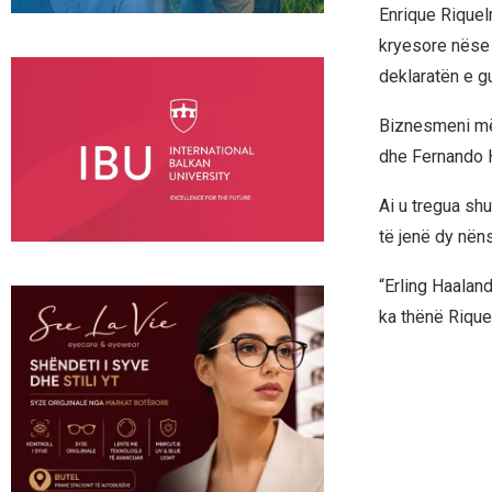
Enrique Riquel
kryesore nëse a
deklaratën e g
Biznesmeni më 
dhe Fernando Hi
Ai u tregua sh
të jenë dy nëns
“Erling Haalan
ka thënë Riqu