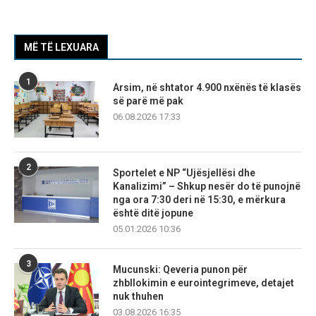
MË TË LEXUARA
1
Arsim, në shtator 4.900 nxënës të klasës
së parë më pak
06.08.2026 17:33
2
Sportelet e NP “Ujësjellësi dhe
Kanalizimi” – Shkup nesër do të punojnë
nga ora 7:30 deri në 15:30, e mërkura
është ditë jopune
05.01.2026 10:36
3
Mucunski: Qeveria punon për
zhbllokimin e eurointegrimeve, detajet
nuk thuhen
03.08.2026 16:35