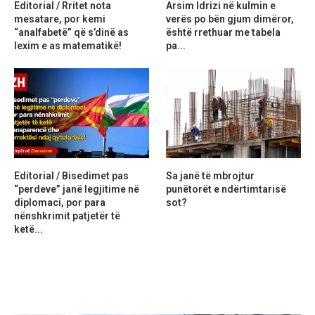
Editorial / Rritet nota
Arsim Idrizi në kulmin e
mesatare, por kemi
verës po bën gjum dimëror,
“analfabetë” që s’dinë as
është rrethuar me tabela
lexim e as matematikë!
pa...
Editorial / Bisedimet pas
Sa janë të mbrojtur
“perdeve” janë legjitime në
punëtorët e ndërtimtarisë
diplomaci, por para
sot?
nënshkrimit patjetër të
ketë...