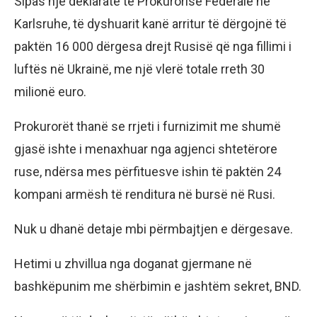
Sipas një deklarate të Prokurorisë Federale në
Karlsruhe, të dyshuarit kanë arritur të dërgojnë të
paktën 16 000 dërgesa drejt Rusisë që nga fillimi i
luftës në Ukrainë, me një vlerë totale rreth 30
milionë euro.
Prokurorët thanë se rrjeti i furnizimit me shumë
gjasë ishte i menaxhuar nga agjenci shtetërore
ruse, ndërsa mes përfituesve ishin të paktën 24
kompani armësh të renditura në bursë në Rusi.
Nuk u dhanë detaje mbi përmbajtjen e dërgesave.
Hetimi u zhvillua nga doganat gjermane në
bashkëpunim me shërbimin e jashtëm sekret, BND.