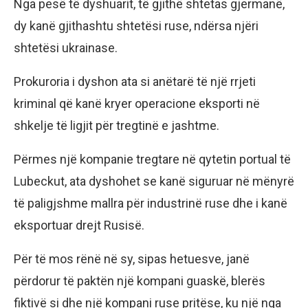
Nga pesë të dyshuarit, të gjithë shtetas gjermanë,
dy kanë gjithashtu shtetësi ruse, ndërsa njëri
shtetësi ukrainase.
Prokuroria i dyshon ata si anëtarë të një rrjeti
kriminal që kanë kryer operacione eksporti në
shkelje të ligjit për tregtinë e jashtme.
Përmes një kompanie tregtare në qytetin portual të
Lubeckut, ata dyshohet se kanë siguruar në mënyrë
të paligjshme mallra për industrinë ruse dhe i kanë
eksportuar drejt Rusisë.
Për të mos rënë në sy, sipas hetuesve, janë
përdorur të paktën një kompani guaskë, blerës
fiktivë si dhe një kompani ruse pritëse, ku një nga