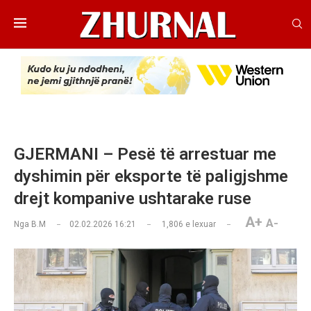
GJERMANI – Pesë të arrestuar me
dyshimin për eksporte të paligjshme
drejt kompanive ushtarake ruse
A+
A-
Nga
B.M
02.02.2026 16:21
1,806
e lexuar