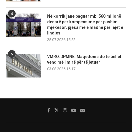
4
Në korrik janë paguar mbi 560 milionë
denarë për kompensime për pushim
mjekësor, pjesa më e madhe për lejet e
lindjes
28.07.2026 15:52
5
VMRO‑DPMNE: Maqedonia do të bëhet
vend më i mirë për të jetuar
03.08.2026 16:17