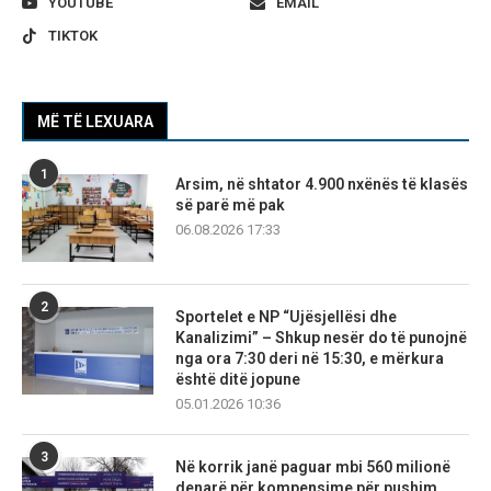
YOUTUBE
EMAIL
TIKTOK
MË TË LEXUARA
1
Arsim, në shtator 4.900 nxënës të klasës
së parë më pak
06.08.2026 17:33
2
Sportelet e NP “Ujësjellësi dhe
Kanalizimi” – Shkup nesër do të punojnë
nga ora 7:30 deri në 15:30, e mërkura
është ditë jopune
05.01.2026 10:36
3
Në korrik janë paguar mbi 560 milionë
denarë për kompensime për pushim