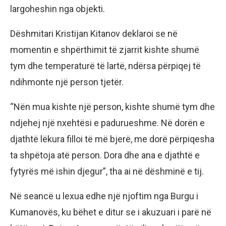
largoheshin nga objekti.
Dëshmitari Kristijan Kitanov deklaroi se në
momentin e shpërthimit të zjarrit kishte shumë
tym dhe temperaturë të lartë, ndërsa përpiqej të
ndihmonte një person tjetër.
“Nën mua kishte një person, kishte shumë tym dhe
ndjehej një nxehtësi e padurueshme. Në dorën e
djathtë lëkura filloi të më bjerë, me dorë përpiqesha
ta shpëtoja atë person. Dora dhe ana e djathtë e
fytyrës më ishin djegur”, tha ai në dëshminë e tij.
Në seancë u lexua edhe një njoftim nga Burgu i
Kumanovës, ku bëhet e ditur se i akuzuari i parë në