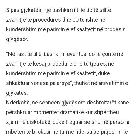
Sipas gjykatës, një bashkim i tillë do të sillte
zvarritje të procedurës dhe do të ishte në
kundërshtim me parimin e efikasitetit në procesin
gjyqësor.
“Në rast të tillë, bashkimi eventual do të çonte në
zvarritje të kësaj procedure dhe të tjetrës, në
kundërshtim me parimin e efikasitetit, duke
shkaktuar vonesa pa arsye”, thuhet në arsyetimin e
gjykatës.
Ndërkohë, në seancën gjyqësore dëshmitarët kanë
përshkruar momentet dramatike kur shpërtheu
zjarri në diskotekë, duke treguar se shumë persona
mbetën të bllokuar në turmë ndërsa përpiqeshin të