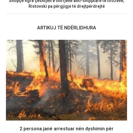
Snopçe ngre çështjen e thirrjeve anti-shqiptare të tifozëve,
Ristovski pa përgjigje të drejtpërdrejtë
ARTIKUJ TË NDËRLIDHURA
2 persona janë arrestuar nën dyshimin për