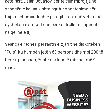
këtë rast, Dejan Jovanov, për të cilin mbrojtja në
seancën e kaluar kishte ngritur shqetësime për
trajtim johuman, kishte paraqitur ankesë vetëm për
dyshekun e shtratit dhe për kontrollet e shpeshta
në qelinë e tij.
Seanca e radhës për rastin e zjarrit në diskotekën
“Puls”, ku humbën jetën 63 persona dhe mbi 200 të
tjerë u plagosën, është caktuar të mbahet më 9
mars.