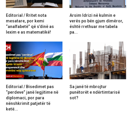
Editorial / Rritet nota
Arsim Idrizi në kulmin e
mesatare, por kemi
verës po bën gjum dimëror,
“analfabetë” që s’dinë as
është rrethuar me tabela
lexim e as matematikë!
pa...
Editorial / Bisedimet pas
Sa janë të mbrojtur
“perdeve” janë legjitime në
punëtorët e ndërtimtarisë
diplomaci, por para
sot?
nënshkrimit patjetër të
ketë...