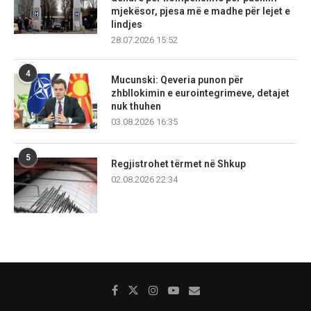
mjekësor, pjesa më e madhe për lejet e
lindjes
28.07.2026 15:52
4
Mucunski: Qeveria punon për
zhbllokimin e eurointegrimeve, detajet
nuk thuhen
03.08.2026 16:35
5
Regjistrohet tërmet në Shkup
02.08.2026 22:34