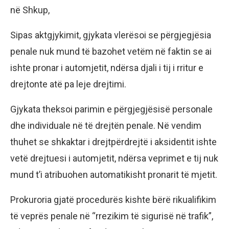
në Shkup,
Sipas aktgjykimit, gjykata vlerësoi se përgjegjësia
penale nuk mund të bazohet vetëm në faktin se ai
ishte pronar i automjetit, ndërsa djali i tij i rritur e
drejtonte atë pa leje drejtimi.
Gjykata theksoi parimin e përgjegjësisë personale
dhe individuale në të drejtën penale. Në vendim
thuhet se shkaktar i drejtpërdrejtë i aksidentit ishte
vetë drejtuesi i automjetit, ndërsa veprimet e tij nuk
mund t’i atribuohen automatikisht pronarit të mjetit.
Prokuroria gjatë procedurës kishte bërë rikualifikim
të veprës penale në “rrezikim të sigurisë në trafik”,