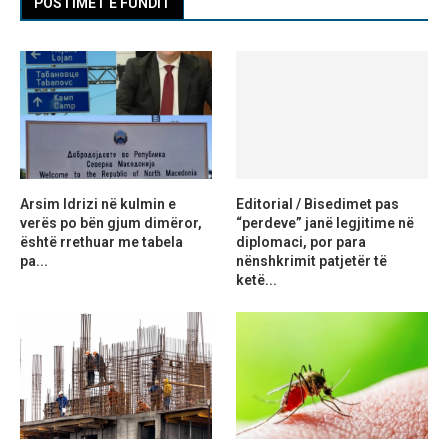
POSTIMET E FUNDIT
Arsim Idrizi në kulmin e
Editorial / Bisedimet pas
verës po bën gjum dimëror,
“perdeve” janë legjitime në
është rrethuar me tabela
diplomaci, por para
pa...
nënshkrimit patjetër të
ketë...