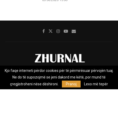
Kjo faqe interneti përdor cookies për të përmirësuar përvojën tuaj.
Rreth nesh
Impresumi
Marketing
Kontakt
Ne do të supozojmë se jeni dakord me këtë, por mund të
Privacy Policy
çregjistroheni nëse dëshironi.
Pranoj
Lexo më tepër
Zhurnal.mk është Agjenci e Lajmeve e pavarur, e themeluar në vitin
2009, që e mbulon Maqedoninë, Kosovën, Shqipërinë edhe lajmet
nga bota.
@2026 - All Right Reserved. Designed and Developed by
Anet.Com.Mk