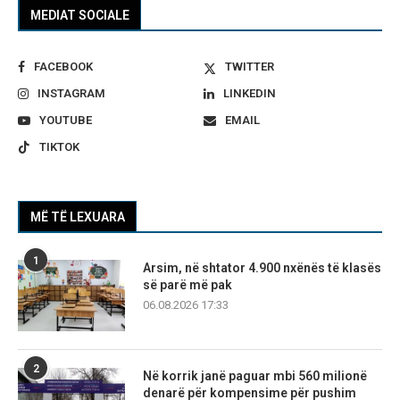
MEDIAT SOCIALE
FACEBOOK
TWITTER
INSTAGRAM
LINKEDIN
YOUTUBE
EMAIL
TIKTOK
MË TË LEXUARA
1
Arsim, në shtator 4.900 nxënës të klasës
së parë më pak
06.08.2026 17:33
2
Në korrik janë paguar mbi 560 milionë
denarë për kompensime për pushim