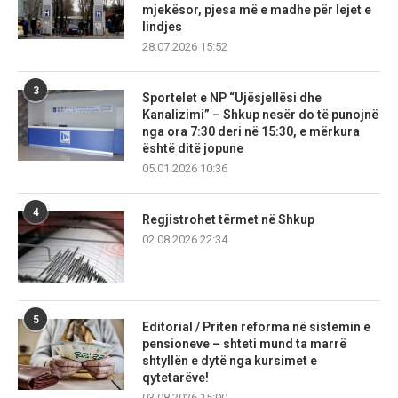
mjekësor, pjesa më e madhe për lejet e
lindjes
28.07.2026 15:52
3
Sportelet e NP “Ujësjellësi dhe
Kanalizimi” – Shkup nesër do të punojnë
nga ora 7:30 deri në 15:30, e mërkura
është ditë jopune
05.01.2026 10:36
4
Regjistrohet tërmet në Shkup
02.08.2026 22:34
5
Editorial / Priten reforma në sistemin e
pensioneve – shteti mund ta marrë
shtyllën e dytë nga kursimet e
qytetarëve!
03.08.2026 15:00