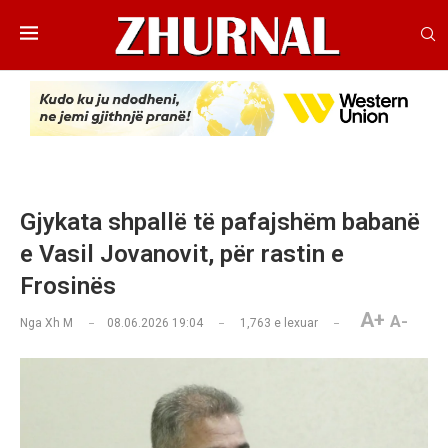
Gjykata shpallë të pafajshëm babanë
e Vasil Jovanovit, për rastin e
Frosinës
A+
A-
Nga
Xh M
08.06.2026 19:04
1,763
e lexuar