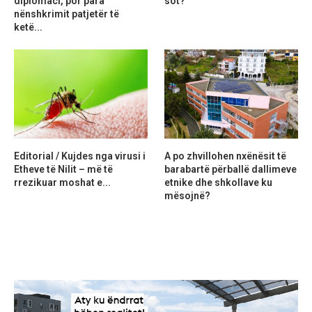
diplomaci, por para
sot?
nënshkrimit patjetër të
ketë...
Editorial / Kujdes nga virusi i
A po zhvillohen nxënësit të
Etheve të Nilit – më të
barabartë përballë dallimeve
rrezikuar moshat e...
etnike dhe shkollave ku
mësojnë?