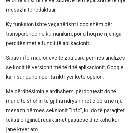
lejonte shikimin e versioneve të mëparshme të një
mesazhi të redaktuar.
Ky funksion ishte veçanërisht i dobishëm për
transparencë në komunikim, por u hoq në një nga
përditësimet e fundit të aplikacionit.
Sipas informacioneve të zbuluara përmes analizës
së kodit të versionit më të ri të aplikacionit, Google
ka nisur punën për ta rikthyer këtë opsion.
Me përditësimin e ardhshëm, përdoruesit do të
mund të shohin të gjitha ndryshimet e bëra në një
mesazh përmes seksionit “Info”, ku do të paraqitet
teksti origjinal, redaktimet pasuese dhe koha kur
janë kryer ato.