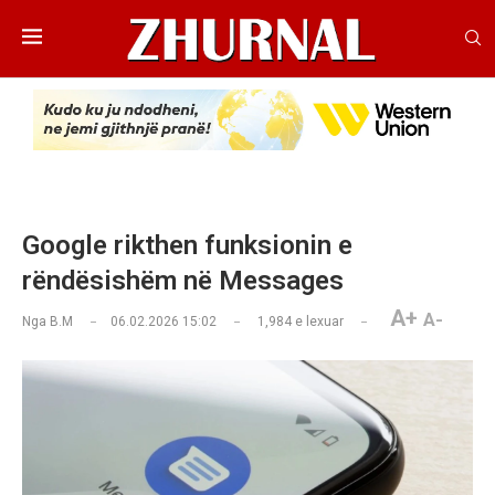
Google rikthen funksionin e
rëndësishëm në Messages
A+
A-
Nga
B.M
06.02.2026 15:02
1,984
e lexuar