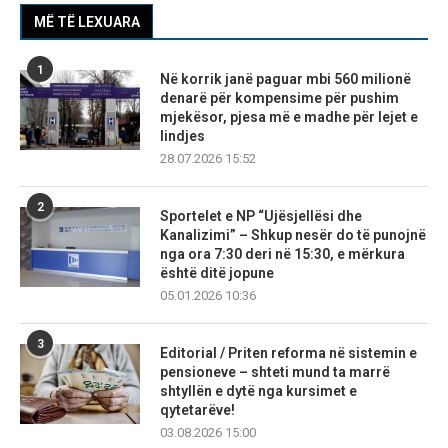
MË TË LEXUARA
1
Në korrik janë paguar mbi 560 milionë
denarë për kompensime për pushim
mjekësor, pjesa më e madhe për lejet e
lindjes
28.07.2026 15:52
2
Sportelet e NP “Ujësjellësi dhe
Kanalizimi” – Shkup nesër do të punojnë
nga ora 7:30 deri në 15:30, e mërkura
është ditë jopune
05.01.2026 10:36
3
Editorial / Priten reforma në sistemin e
pensioneve – shteti mund ta marrë
shtyllën e dytë nga kursimet e
qytetarëve!
03.08.2026 15:00