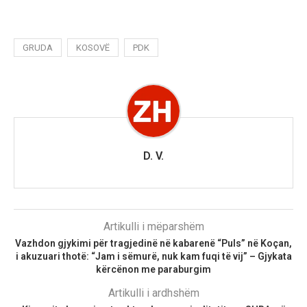
GRUDA
KOSOVË
PDK
D. V.
Artikulli i mëparshëm
Vazhdon gjykimi për tragjedinë në kabarenë “Puls” në Koçan,
i akuzuari thotë: “Jam i sëmurë, nuk kam fuqi të vij” – Gjykata
kërcënon me paraburgim
Artikulli i ardhshëm