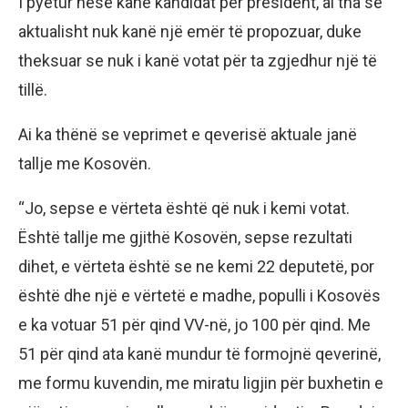
I pyetur nëse kanë kandidat për president, ai tha se
aktualisht nuk kanë një emër të propozuar, duke
theksuar se nuk i kanë votat për ta zgjedhur një të
tillë.
Ai ka thënë se veprimet e qeverisë aktuale janë
tallje me Kosovën.
“Jo, sepse e vërteta është që nuk i kemi votat.
Është tallje me gjithë Kosovën, sepse rezultati
dihet, e vërteta është se ne kemi 22 deputetë, por
është dhe një e vërtetë e madhe, populli i Kosovës
e ka votuar 51 për qind VV-në, jo 100 për qind. Me
51 për qind ata kanë mundur të formojnë qeverinë,
me formu kuvendin, me miratu ligjin për buxhetin e