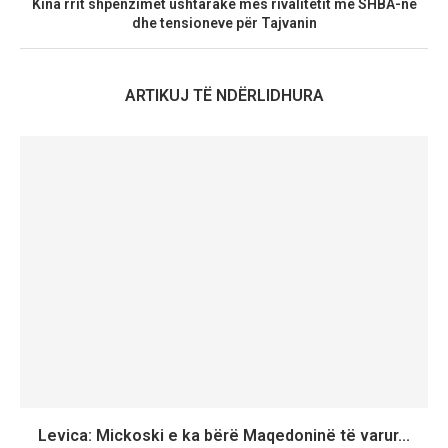
Kina rrit shpenzimet ushtarake mes rivalitetit me SHBA-në
dhe tensioneve për Tajvanin
ARTIKUJ TË NDËRLIDHURA
Levica: Mickoski e ka bërë Maqedoninë të varur...