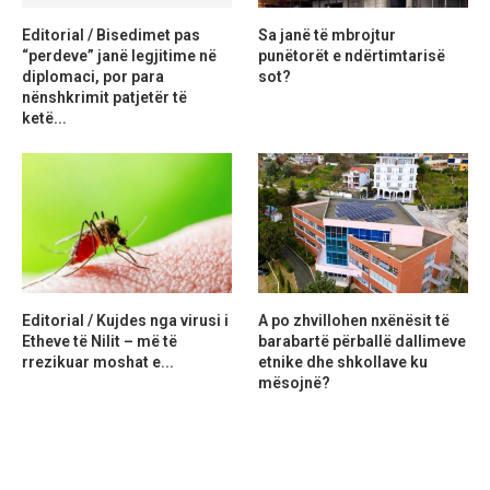
Editorial / Bisedimet pas
Sa janë të mbrojtur
“perdeve” janë legjitime në
punëtorët e ndërtimtarisë
diplomaci, por para
sot?
nënshkrimit patjetër të
ketë...
Editorial / Kujdes nga virusi i
A po zhvillohen nxënësit të
Etheve të Nilit – më të
barabartë përballë dallimeve
rrezikuar moshat e...
etnike dhe shkollave ku
mësojnë?