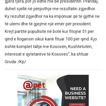
gjëra tjera, por jo edhe me bë presidentin. Prandaj,
duhet sjellë në përputhje me rezultatin zgjedhor.
Ky rezultat zgjedhor na ka imponuar që të gjithë ne
të ulemi dhe të gjejmë një emër për president.
Krejt partitë popullsitë në botë kur fitojnë 51 për
qind e llogarisin sikur kanë fituar 100 për qind. Kjo
është komplet tallje me Kosovën, Kushtetutën,
interesat e qytetarëve të Kosovës”, ka shtuar
Gruda. /Kp/