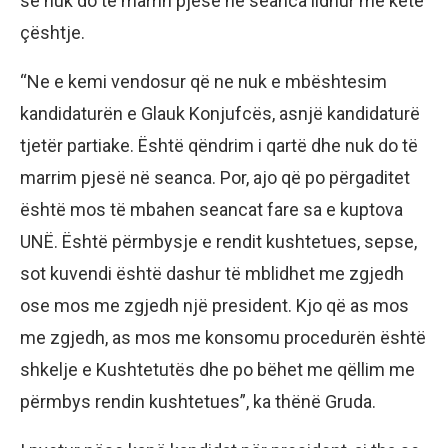
se nuk do të marrin pjesë në seanca lidhur me këtë
çështje.
“Ne e kemi vendosur që ne nuk e mbështesim
kandidaturën e Glauk Konjufcës, asnjë kandidaturë
tjetër partiake. Është qëndrim i qartë dhe nuk do të
marrim pjesë në seanca. Por, ajo që po përgaditet
është mos të mbahen seancat fare sa e kuptova
UNË. Është përmbysje e rendit kushtetues, sepse,
sot kuvendi është dashur të mblidhet me zgjedh
ose mos me zgjedh një president. Kjo që as mos
me zgjedh, as mos me konsomu procedurën është
shkelje e Kushtetutës dhe po bëhet me qëllim me
përmbys rendin kushtetues”, ka thënë Gruda.