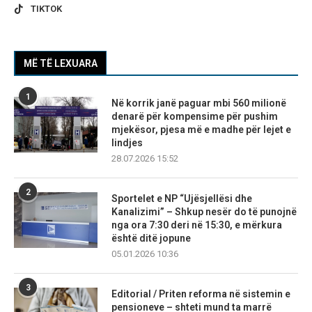
TIKTOK
MË TË LEXUARA
1
Në korrik janë paguar mbi 560 milionë
denarë për kompensime për pushim
mjekësor, pjesa më e madhe për lejet e
lindjes
28.07.2026 15:52
2
Sportelet e NP “Ujësjellësi dhe
Kanalizimi” – Shkup nesër do të punojnë
nga ora 7:30 deri në 15:30, e mërkura
është ditë jopune
05.01.2026 10:36
3
Editorial / Priten reforma në sistemin e
pensioneve – shteti mund ta marrë