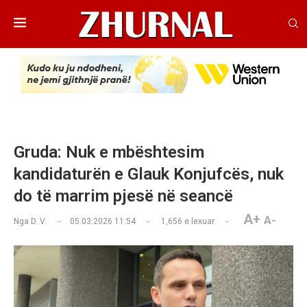
​Gruda: Nuk e mbështesim
kandidaturën e Glauk Konjufcës, nuk
do të marrim pjesë në seancë
A+
A-
Nga
D. V.
05.03.2026 11:54
1,656
e lexuar