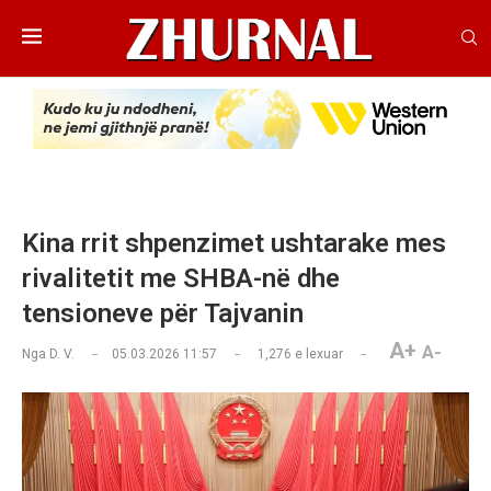
Kina rrit shpenzimet ushtarake mes
rivalitetit me SHBA-në dhe
tensioneve për Tajvanin
A+
A-
Nga
D. V.
05.03.2026 11:57
1,276
e lexuar