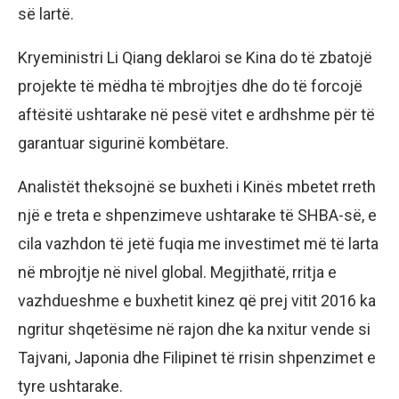
së lartë.
Kryeministri Li Qiang deklaroi se Kina do të zbatojë
projekte të mëdha të mbrojtjes dhe do të forcojë
aftësitë ushtarake në pesë vitet e ardhshme për të
garantuar sigurinë kombëtare.
Analistët theksojnë se buxheti i Kinës mbetet rreth
një e treta e shpenzimeve ushtarake të SHBA-së, e
cila vazhdon të jetë fuqia me investimet më të larta
në mbrojtje në nivel global. Megjithatë, rritja e
vazhdueshme e buxhetit kinez që prej vitit 2016 ka
ngritur shqetësime në rajon dhe ka nxitur vende si
Tajvani, Japonia dhe Filipinet të rrisin shpenzimet e
tyre ushtarake.