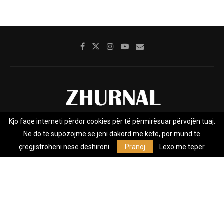
Kjo faqe interneti përdor cookies për të përmirësuar përvojën tuaj.
Rreth nesh
Impresumi
Marketing
Kontakt
Ne do të supozojmë se jeni dakord me këtë, por mund të
Privacy Policy
çregjistroheni nëse dëshironi.
Pranoj
Lexo më tepër
Zhurnal.mk është Agjenci e Lajmeve e pavarur, e themeluar në vitin
2009, që e mbulon Maqedoninë, Kosovën, Shqipërinë edhe lajmet
nga bota.
@2026 - All Right Reserved. Designed and Developed by
Anet.Com.Mk