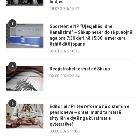
lindjes
28.07.2026 15:52
3
Sportelet e NP “Ujësjellësi dhe
Kanalizimi” – Shkup nesër do të punojnë
nga ora 7:30 deri në 15:30, e mërkura
është ditë jopune
05.01.2026 10:36
4
Regjistrohet tërmet në Shkup
02.08.2026 22:34
5
Editorial / Priten reforma në sistemin e
pensioneve – shteti mund ta marrë
shtyllën e dytë nga kursimet e
qytetarëve!
03.08.2026 15:00