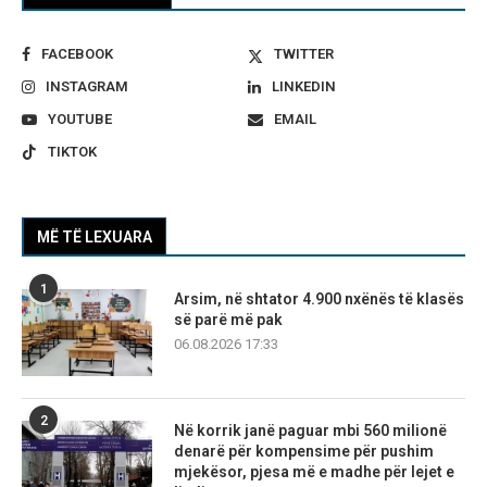
FACEBOOK
TWITTER
INSTAGRAM
LINKEDIN
YOUTUBE
EMAIL
TIKTOK
MË TË LEXUARA
1
Arsim, në shtator 4.900 nxënës të klasës
së parë më pak
06.08.2026 17:33
2
Në korrik janë paguar mbi 560 milionë
denarë për kompensime për pushim
mjekësor, pjesa më e madhe për lejet e