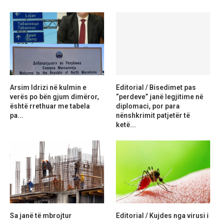
Arsim Idrizi në kulmin e
Editorial / Bisedimet pas
verës po bën gjum dimëror,
“perdeve” janë legjitime në
është rrethuar me tabela
diplomaci, por para
pa...
nënshkrimit patjetër të
ketë...
Sa janë të mbrojtur
Editorial / Kujdes nga virusi i