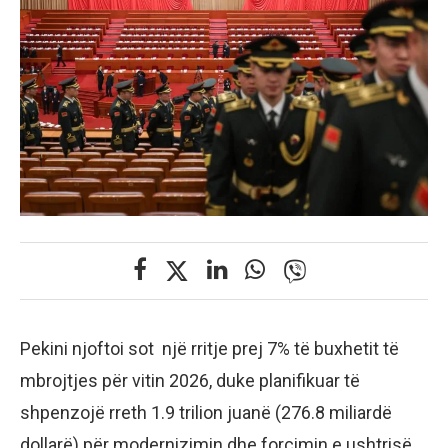
Pekini njoftoi sot një rritje prej 7% të buxhetit të
mbrojtjes për vitin 2026, duke planifikuar të
shpenzojë rreth 1.9 trilion juanë (276.8 miliardë
dollarë) për modernizimin dhe forcimin e ushtrisë