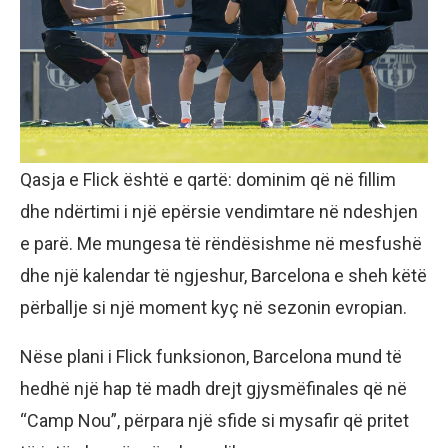
Qasja e Flick është e qartë: dominim që në fillim
dhe ndërtimi i një epërsie vendimtare në ndeshjen
e parë. Me mungesa të rëndësishme në mesfushë
dhe një kalendar të ngjeshur, Barcelona e sheh këtë
përballje si një moment kyç në sezonin evropian.
Nëse plani i Flick funksionon, Barcelona mund të
hedhë një hap të madh drejt gjysmëfinales që në
“Camp Nou”, përpara një sfide si mysafir që pritet