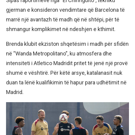
Sipas raportimeve nga “El Chiringuito”, tekniku
gjerman e konsideron vendimtare që Barcelona të
marrë një avantazh të madh që në shtëpi, për të
shmangur komplikimet në ndeshjen e kthimit.
Brenda klubit ekziston shqetësim i madh për sfidën
në “Wanda Metropolitano”, ku atmosfera dhe
intensiteti i Atletico Madridit pritet të jenë një provë
shumë e vështirë. Për këtë arsye, katalanasit nuk
duan ta lënë kualifikimin të hapur para udhëtimit në
Madrid.