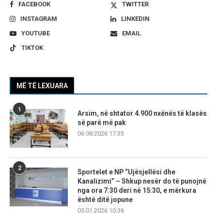
FACEBOOK
TWITTER
INSTAGRAM
LINKEDIN
YOUTUBE
EMAIL
TIKTOK
MË TË LEXUARA
1
Arsim, në shtator 4.900 nxënës të klasës
së parë më pak
06.08.2026 17:33
2
Sportelet e NP “Ujësjellësi dhe
Kanalizimi” – Shkup nesër do të punojnë
nga ora 7:30 deri në 15:30, e mërkura
është ditë jopune
05.01.2026 10:36