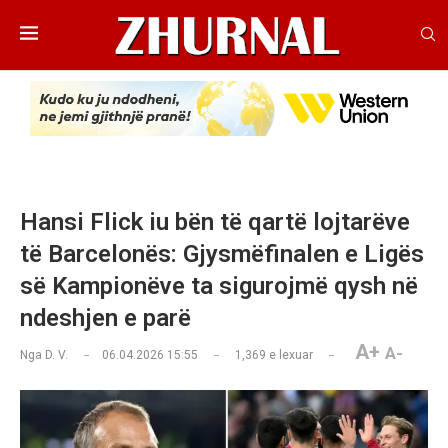
Hansi Flick iu bën të qartë lojtarëve
të Barcelonës: Gjysmëfinalen e Ligës
së Kampionëve ta sigurojmë qysh në
ndeshjen e parë
A+
A-
Nga
D. V.
06.04.2026 15:55
1,369
e lexuar