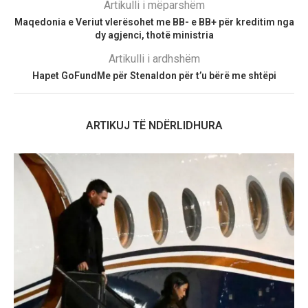
Artikulli i mëparshëm
Maqedonia e Veriut vlerësohet me BB- e BB+ për kreditim nga
dy agjenci, thotë ministria
Artikulli i ardhshëm
Hapet GoFundMe për Stenaldon për t’u bërë me shtëpi
ARTIKUJ TË NDËRLIDHURA