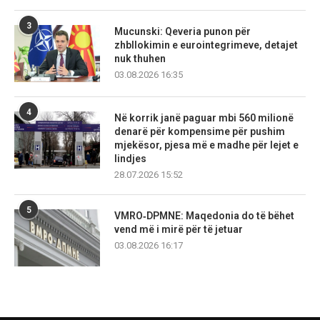
3
Mucunski: Qeveria punon për
zhbllokimin e eurointegrimeve, detajet
nuk thuhen
03.08.2026 16:35
4
Në korrik janë paguar mbi 560 milionë
denarë për kompensime për pushim
mjekësor, pjesa më e madhe për lejet e
lindjes
28.07.2026 15:52
5
VMRO‑DPMNE: Maqedonia do të bëhet
vend më i mirë për të jetuar
03.08.2026 16:17