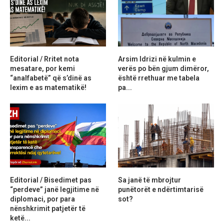
Editorial / Rritet nota
Arsim Idrizi në kulmin e
mesatare, por kemi
verës po bën gjum dimëror,
“analfabetë” që s’dinë as
është rrethuar me tabela
lexim e as matematikë!
pa...
Editorial / Bisedimet pas
Sa janë të mbrojtur
“perdeve” janë legjitime në
punëtorët e ndërtimtarisë
diplomaci, por para
sot?
nënshkrimit patjetër të
ketë...