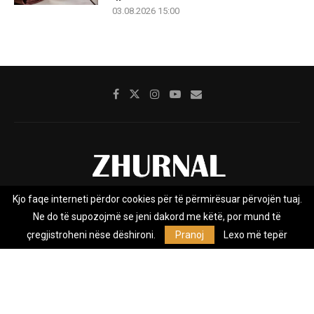
03.08.2026 15:00
Kjo faqe interneti përdor cookies për të përmirësuar përvojën tuaj.
Rreth nesh
Impresumi
Marketing
Kontakt
Ne do të supozojmë se jeni dakord me këtë, por mund të
Privacy Policy
çregjistroheni nëse dëshironi.
Pranoj
Lexo më tepër
Zhurnal.mk është Agjenci e Lajmeve e pavarur, e themeluar në vitin
2009, që e mbulon Maqedoninë, Kosovën, Shqipërinë edhe lajmet
nga bota.
@2026 - All Right Reserved. Designed and Developed by