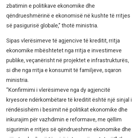
zbatimin e politikave ekonomike dhe
qëndrueshmërinë e ekonomisë në kushte të rritjes
së pasigurisë globale,” thotë ministria.
Sipas vlerësimeve të agjencive të kreditit, rritja
ekonomike mbështetet nga rritja e investimeve
publike, veçanërisht në projektet e infrastrukturës,
si dhe nga rritja e konsumit të familjeve, sqaron
ministria.
“Konfirmimi i vlerësimeve nga dy agjencitë
kryesore ndërkombëtare të kreditit është një sinjal i
rëndësishëm i besimit në politikat ekonomike dhe
inkurajim për vazhdimin e reformave, me qëllim
sigurimin e rritjes së qëndrueshme ekonomike dhe