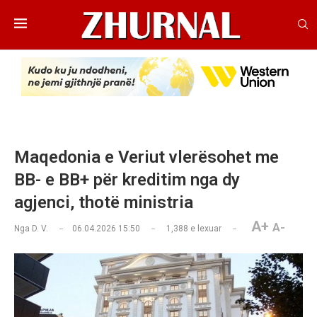
Maqedonia e Veriut vlerësohet me
BB- e BB+ për kreditim nga dy
agjenci, thotë ministria
A+
A-
Nga
D. V.
06.04.2026 15:50
1,388
e lexuar