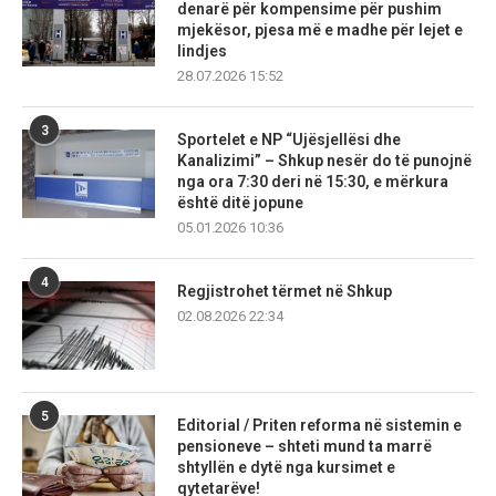
denarë për kompensime për pushim
mjekësor, pjesa më e madhe për lejet e
lindjes
28.07.2026 15:52
3
Sportelet e NP “Ujësjellësi dhe
Kanalizimi” – Shkup nesër do të punojnë
nga ora 7:30 deri në 15:30, e mërkura
është ditë jopune
05.01.2026 10:36
4
Regjistrohet tërmet në Shkup
02.08.2026 22:34
5
Editorial / Priten reforma në sistemin e
pensioneve – shteti mund ta marrë
shtyllën e dytë nga kursimet e
qytetarëve!