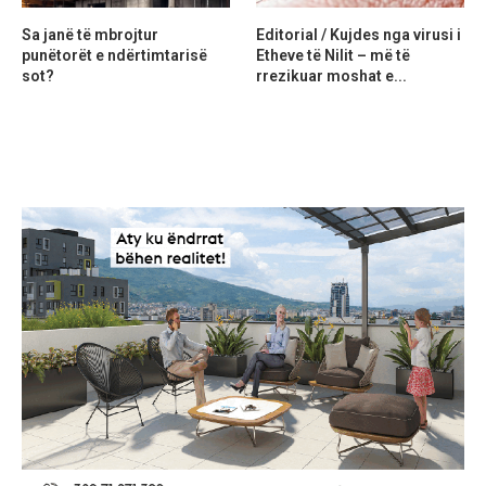
Sa janë të mbrojtur
Editorial / Kujdes nga virusi i
punëtorët e ndërtimtarisë
Etheve të Nilit – më të
sot?
rrezikuar moshat e...