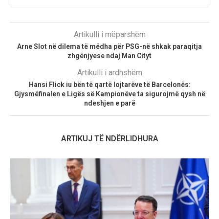
Artikulli i mëparshëm
Arne Slot në dilema të mëdha për PSG-në shkak paraqitja
zhgënjyese ndaj Man Cityt
Artikulli i ardhshëm
Hansi Flick iu bën të qartë lojtarëve të Barcelonës:
Gjysmëfinalen e Ligës së Kampionëve ta sigurojmë qysh në
ndeshjen e parë
ARTIKUJ TË NDËRLIDHURA