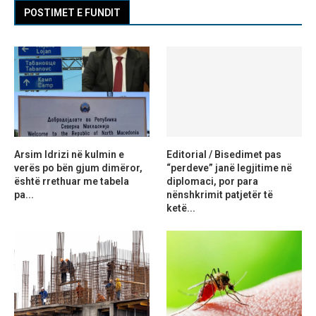
POSTIMET E FUNDIT
Arsim Idrizi në kulmin e
Editorial / Bisedimet pas
verës po bën gjum dimëror,
“perdeve” janë legjitime në
është rrethuar me tabela
diplomaci, por para
pa...
nënshkrimit patjetër të
ketë...