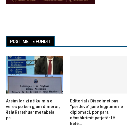
POSTIMET E FUNDIT
Arsim Idrizi në kulmin e
Editorial / Bisedimet pas
verës po bën gjum dimëror,
“perdeve” janë legjitime në
është rrethuar me tabela
diplomaci, por para
pa...
nënshkrimit patjetër të
ketë...