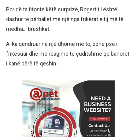
Por që ta fitonte këtë surprizë, Rogertit i është
dashur të përballet me një nga frikërat e tij më të
mëdha… breshkat.
Ai ka qëndruar në një dhomë me to, edhe pse i
frikësuar dhe me reagime të çuditshme që banorët
i kanë bërë të qeshin.