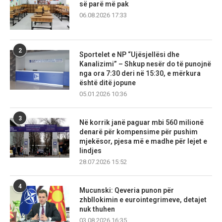
së parë më pak
06.08.2026 17:33
2
Sportelet e NP “Ujësjellësi dhe
Kanalizimi” – Shkup nesër do të punojnë
nga ora 7:30 deri në 15:30, e mërkura
është ditë jopune
05.01.2026 10:36
3
Në korrik janë paguar mbi 560 milionë
denarë për kompensime për pushim
mjekësor, pjesa më e madhe për lejet e
lindjes
28.07.2026 15:52
4
Mucunski: Qeveria punon për
zhbllokimin e eurointegrimeve, detajet
nuk thuhen
03.08.2026 16:35