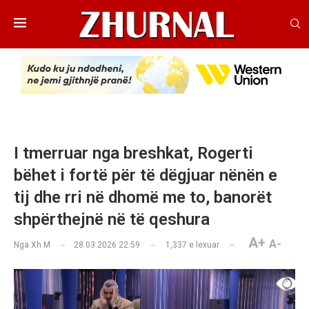
I tmerruar nga breshkat, Rogerti
bëhet i fortë për të dëgjuar nënën e
tij dhe rri në dhomë me to, banorët
shpërthejnë në të qeshura
A+
A-
Nga
Xh M
28.03.2026 22:59
1,337
e lexuar