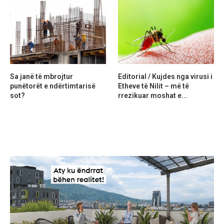
Sa janë të mbrojtur
Editorial / Kujdes nga virusi i
punëtorët e ndërtimtarisë
Etheve të Nilit – më të
sot?
rrezikuar moshat e...