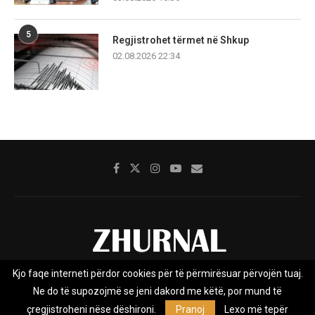
5
Regjistrohet tërmet në Shkup
02.08.2026 22:34
Kjo faqe interneti përdor cookies për të përmirësuar përvojën tuaj.
Rreth nesh
Impresumi
Marketing
Kontakt
Ne do të supozojmë se jeni dakord me këtë, por mund të
Privacy Policy
çregjistroheni nëse dëshironi.
Pranoj
Lexo më tepër