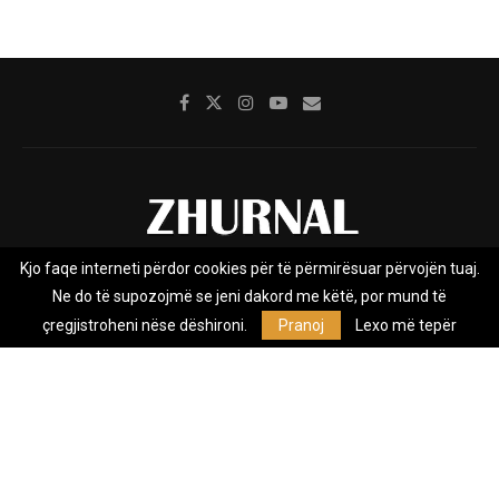
Kjo faqe interneti përdor cookies për të përmirësuar përvojën tuaj.
Rreth nesh
Impresumi
Marketing
Kontakt
Ne do të supozojmë se jeni dakord me këtë, por mund të
Privacy Policy
çregjistroheni nëse dëshironi.
Pranoj
Lexo më tepër
Zhurnal.mk është Agjenci e Lajmeve e pavarur, e themeluar në vitin
2009, që e mbulon Maqedoninë, Kosovën, Shqipërinë edhe lajmet
nga bota.
@2026 - All Right Reserved. Designed and Developed by
Anet.Com.Mk