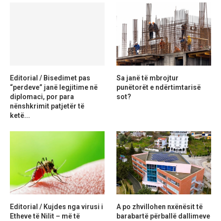
Editorial / Bisedimet pas
Sa janë të mbrojtur
“perdeve” janë legjitime në
punëtorët e ndërtimtarisë
diplomaci, por para
sot?
nënshkrimit patjetër të
ketë...
Editorial / Kujdes nga virusi i
A po zhvillohen nxënësit të
Etheve të Nilit – më të
barabartë përballë dallimeve