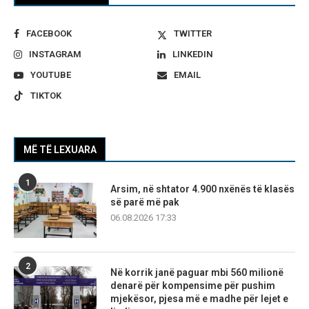
FACEBOOK
TWITTER
INSTAGRAM
LINKEDIN
YOUTUBE
EMAIL
TIKTOK
MË TË LEXUARA
1
Arsim, në shtator 4.900 nxënës të klasës
së parë më pak
06.08.2026 17:33
2
Në korrik janë paguar mbi 560 milionë
denarë për kompensime për pushim
mjekësor, pjesa më e madhe për lejet e