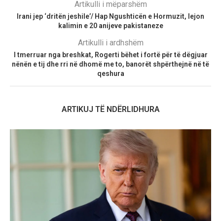
Artikulli i mëparshëm
Irani jep ‘dritën jeshile’/ Hap Ngushticën e Hormuzit, lejon
kalimin e 20 anijeve pakistaneze
Artikulli i ardhshëm
I tmerruar nga breshkat, Rogerti bëhet i fortë për të dëgjuar
nënën e tij dhe rri në dhomë me to, banorët shpërthejnë në të
qeshura
ARTIKUJ TË NDËRLIDHURA