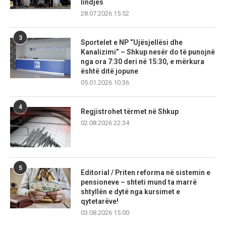
lindjes
28.07.2026 15:52
3
Sportelet e NP “Ujësjellësi dhe
Kanalizimi” – Shkup nesër do të punojnë
nga ora 7:30 deri në 15:30, e mërkura
është ditë jopune
05.01.2026 10:36
4
Regjistrohet tërmet në Shkup
02.08.2026 22:34
5
Editorial / Priten reforma në sistemin e
pensioneve – shteti mund ta marrë
shtyllën e dytë nga kursimet e
qytetarëve!
03.08.2026 15:00