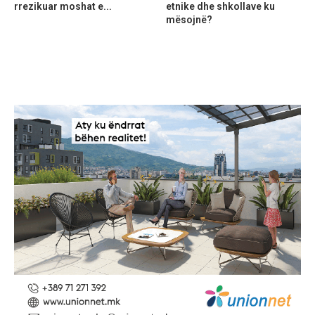
rrezikuar moshat e...
etnike dhe shkollave ku
mësojnë?