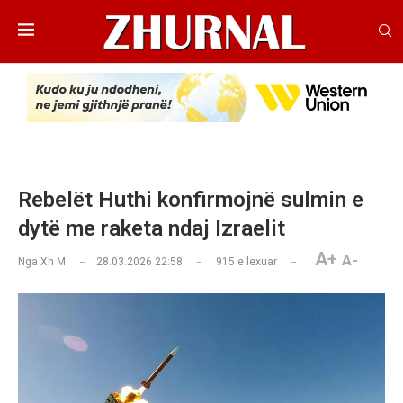
Rebelët Huthi konfirmojnë sulmin e
dytë me raketa ndaj Izraelit
A+
A-
Nga
Xh M
28.03.2026 22:58
915
e lexuar