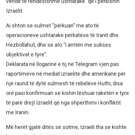
vende të rëndësishme ushtarake” që i përkisnin
Izraelit.
Ai shton se sulmet “përkuan” me ato të
operacioneve ushtarake përkatëse të Iranit dhe
Hezbollahut, dhe se ato “i arritën me sukses
objektivat e tyre”.
Deklarata në llogarinë e tij në Telegram vjen pas
raportimeve në mediat izraelite dhe amerikane për
një raund të dytë sulmesh të rebelëve Huthi, disa
orë pasi konfirmuan se kishin lëshuar raketën e tyre
të parë drejt Izraelit që nga shpërthimi i konfliktit
me Iranin.
Më herët gjatë ditës së sotme, Izraeli tha se kishte