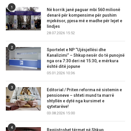
1
Në korrik janë paguar mbi 560 milionë
denarë për kompensime për pushim
mjekësor, pjesa më e madhe për lejet e
lindjes
28.07.2026 15:52
2
Sportelet e NP “Ujësjellësi dhe
Kanalizimi” – Shkup nesër do të punojnë
nga ora 7:30 deri në 15:30, e mërkura
është ditë jopune
05.01.2026 10:36
3
Editorial / Priten reforma në sistemin e
pensioneve – shteti mund ta marrë
shtyllën e dytë nga kursimet e
qytetarëve!
03.08.2026 15:00
4
Regjistrohet tërmet në Shkup