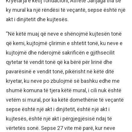
Kryetarja e këtij fondacioni, Atifete Jahjaga tha se
ky mural ka një rëndësi të veçantë, sepse është një
akt i dinjitetit dhe kujtesës.
“Në këtë muaj që neve e shënojmë kujtesën tonë
që kemi, kujtojmë çlirimin e shtetit tonë, ku neve e
kujtojmë dhe nderojmë sakrificën e gjithsecilit
qytetar të vendit tonë që ka bërë për lirinë dhe
pavarësinë e vendit tonë, pikërisht në këtë ditë
kryetar, ku neve po zbulojmë së bashku edhe me
shumë komuna të tjera këtë mural, i cili nuk është
vetëm si mural, por ka këtë domethënie të veçantë
sepse është një akt i dinjitetit, është një akt i
kujtesës, është një akt i përgjegjësisë ndaj të
vërtetës sonë. Sepse 27 vite më parë, kur neve