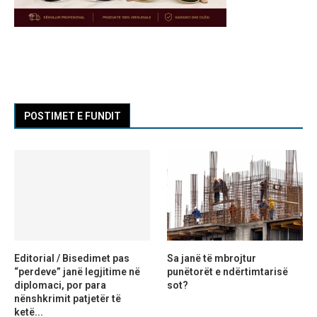
POSTIMET E FUNDIT
Editorial / Bisedimet pas
Sa janë të mbrojtur
“perdeve” janë legjitime në
punëtorët e ndërtimtarisë
diplomaci, por para
sot?
nënshkrimit patjetër të
ketë...