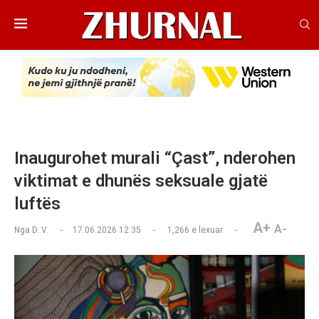
​Inaugurohet murali “Çast”, nderohen
viktimat e dhunës seksuale gjatë
luftës
A+
A-
Nga
D. V.
17.06.2026 12:35
1,266
e lexuar