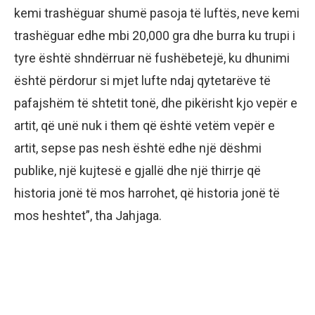
kemi trashëguar shumë pasoja të luftës, neve kemi
trashëguar edhe mbi 20,000 gra dhe burra ku trupi i
tyre është shndërruar në fushëbetejë, ku dhunimi
është përdorur si mjet lufte ndaj qytetarëve të
pafajshëm të shtetit tonë, dhe pikërisht kjo vepër e
artit, që unë nuk i them që është vetëm vepër e
artit, sepse pas nesh është edhe një dëshmi
publike, një kujtesë e gjallë dhe një thirrje që
historia jonë të mos harrohet, që historia jonë të
mos heshtet”, tha Jahjaga.