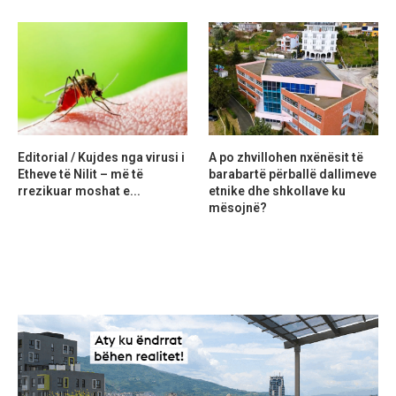
Editorial / Kujdes nga virusi i
A po zhvillohen nxënësit të
Etheve të Nilit – më të
barabartë përballë dallimeve
rrezikuar moshat e...
etnike dhe shkollave ku
mësojnë?