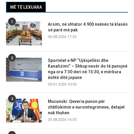
MË TË LEXUARA
1
Arsim, në shtator 4.900 nxënës të klasës
së parë më pak
06.08.2026 17:33
2
Sportelet e NP “Ujësjellësi dhe
Kanalizimi” – Shkup nesër do të punojnë
nga ora 7:30 deri në 15:30, e mërkura
është ditë jopune
05.01.2026 10:36
3
Mucunski: Qeveria punon për
zhbllokimin e eurointegrimeve, detajet
nuk thuhen
03.08.2026 16:35