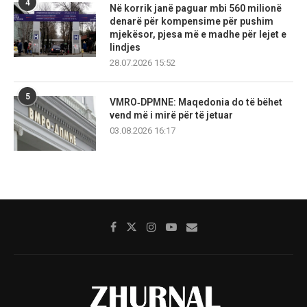
4
Në korrik janë paguar mbi 560 milionë
denarë për kompensime për pushim
mjekësor, pjesa më e madhe për lejet e
lindjes
28.07.2026 15:52
5
VMRO‑DPMNE: Maqedonia do të bëhet
vend më i mirë për të jetuar
03.08.2026 16:17