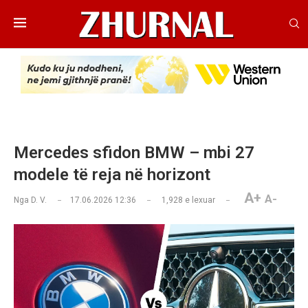
Mercedes sfidon BMW – mbi 27
modele të reja në horizont
A+
A-
Nga
D. V.
17.06.2026 12:36
1,928
e lexuar