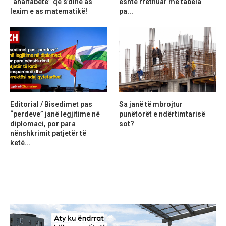
“analfabetë” që s’dinë as
është rrethuar me tabela
lexim e as matematikë!
pa...
Editorial / Bisedimet pas
Sa janë të mbrojtur
“perdeve” janë legjitime në
punëtorët e ndërtimtarisë
diplomaci, por para
sot?
nënshkrimit patjetër të
ketë...