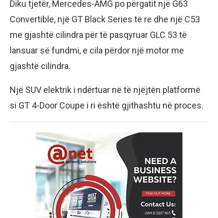
Diku tjetër, Mercedes-AMG po përgatit një G63
Convertible, një GT Black Series të re dhe një C53
me gjashtë cilindra për të pasqyruar GLC 53 të
lansuar së fundmi, e cila përdor një motor me
gjashtë cilindra.
Një SUV elektrik i ndërtuar në të njëjtën platformë
si GT 4-Door Coupe i ri është gjithashtu në proces.