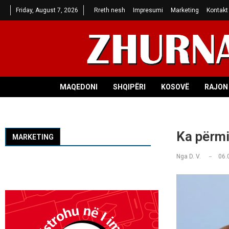
Friday, August 7, 2026
Rreth nesh
Impresumi
Marketing
Kontakt
MAQEDONI
SHQIPËRI
KOSOVË
RAJON 
Ka përmi
MARKETING
Nga
D. V.
06.