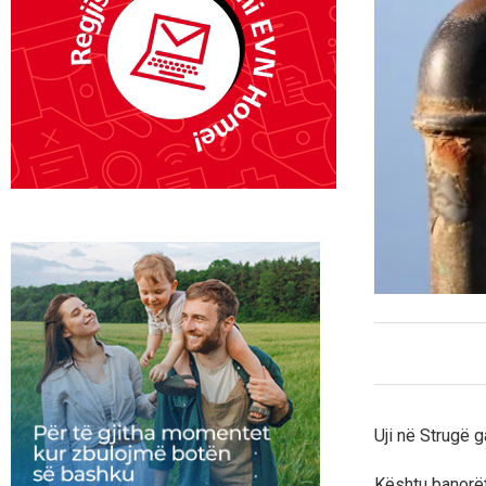
Uji në Strugë g
Kështu banorët 