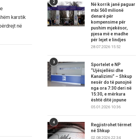
2
Në korrik janë paguar
ve
mbi 560 milionë
denarë për
shëm karstik
kompensime për
përdrejt në
pushim mjekësor,
pjesa më e madhe
për lejet e lindjes
28.07.2026 15:52
3
Sportelet e NP
“Ujësjellësi dhe
Kanalizimi” – Shkup
nesër do të punojnë
nga ora 7:30 deri në
15:30, e mërkura
është ditë jopune
05.01.2026 10:36
4
Regjistrohet tërmet
në Shkup
02.08.2026 22:34