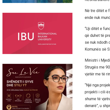
Në tre ditët e 
ende nuk mund
“Uji ditët e fu
që duhet të pre
se nuk ndodh d
Komunës së St
Ministri i Mje
Strugës me 90 
vjetër me të rin
“Një nga proje
projekti i cili 
shume të vjetra
denarë”, u shp