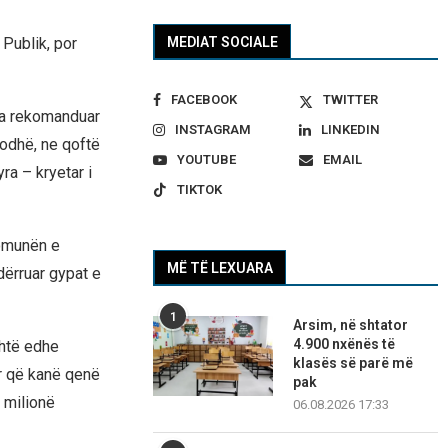
 Publik, por
MEDIAT SOCIALE
FACEBOOK
TWITTER
 ka rekomanduar
INSTAGRAM
LINKEDIN
dodhë, ne qoftë
YOUTUBE
EMAIL
a – kryetar i
TIKTOK
Komunën e
MË TË LEXUARA
dërruar gypat e
1
Arsim, në shtator
4.900 nxënës të
shtë edhe
klasës së parë më
tër që kanë qenë
pak
0 milionë
06.08.2026 17:33