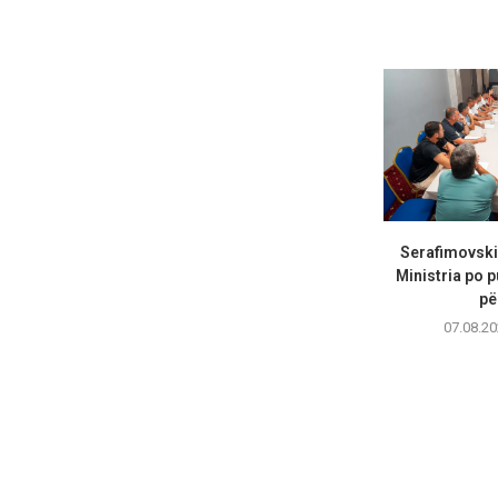
Serafimovski
Ministria po p
për
07.08.20