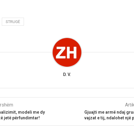
STRUGË
D. V.
parshëm
Arti
alizimit, modeli me dy
Gjuajti me armë ndaj gru
të jetë përfundimtar!
vajzat e tij, ndalohet nj