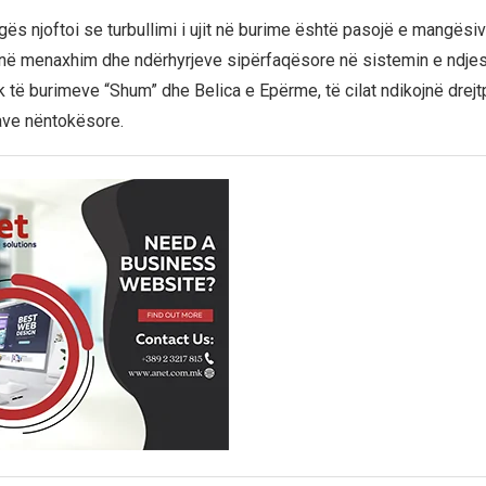
ës njoftoi se turbullimi i ujit në burime është pasojë e mangësi
në menaxhim dhe ndërhyrjeve sipërfaqësore në sistemin e ndje
k të burimeve “Shum” dhe Belica e Epërme, të cilat ndikojnë drejt
rave nëntokësore.