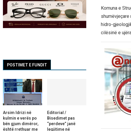
Komuna e Strug
shumëvjeçare 
hidro-gjeologji
cilësinë e ujë
POSTIMET E FUNDIT
Arsim Idrizi në
Editorial /
kulmin e verës po
Bisedimet pas
bën gjum dimëror,
“perdeve” janë
është rrethuar me
legjitime në