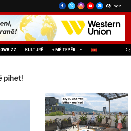
Login
HOWBIZZ
KULTURË
+ MË TEPËR…
 pihet!