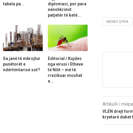
tabela pa...
diplomaci, por para
nënshkrimit
patjetër të ketë...
MENDI QYRA
Sa janë të mbrojtur
Editorial / Kujdes
punëtorët e
nga virusi i Etheve
ndërtimtarisë sot?
të Nilit – më të
rrezikuar moshat
e...
Artikulli i më
VLEN drejt form
kryetarë duket 