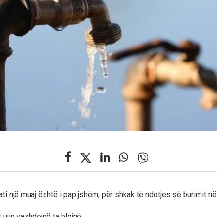
ati një muaj është i papijshëm, për shkak të ndotjes së burimit n
ujin vazhdojnë ta blejnë.