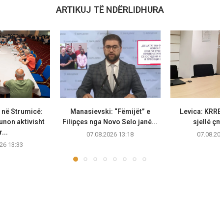
ARTIKUJ TË NDËRLIDHURA
 në Strumicë:
Manasievski: “Fëmijët” e
Levica: KRRE
unon aktivisht
Filipçes nga Novo Selo janë...
sjellë ç
...
07.08.2026 13:18
07.08.2
26 13:33