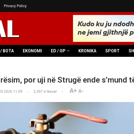
Privacy Policy
/ BOTA
EKONOMI
ED / OP
KRONIKA
SPORT
S
rësim, por uji në Strugë ende s’mund të
A+
A-
03.2026 11:09
2,307
e lexuar