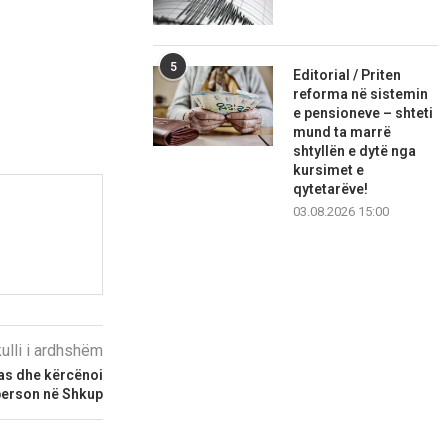
5
Editorial / Priten
reforma në sistemin
e pensioneve – shteti
mund ta marrë
shtyllën e dytë nga
kursimet e
qytetarëve!
03.08.2026 15:00
kulli i ardhshëm
as dhe kërcënoi
ë person në Shkup