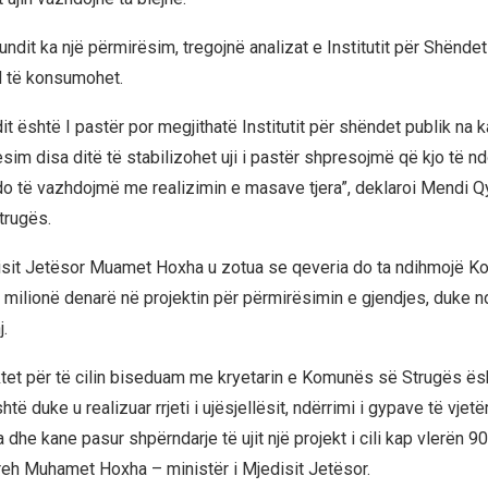
fundit ka një përmirësim, tregojnë analizat e Institutit për Shëndet
 të konsumohet.
ndit është I pastër por megjithatë Institutit për shëndet publik na
sim disa ditë të stabilizohet uji i pastër shpresojmë që kjo të n
o të vazhdojmë me realizimin e masave tjera”, deklaroi Mendi Qyr
rugës.
disit Jetësor Muamet Hoxha u zotua se qeveria do ta ndihmojë 
milionë denarë në projektin për përmirësimin e gjendjes, duke n
j.
ktet për të cilin biseduam me kryetarin e Komunës së Strugës ë
është duke u realizuar rrjeti i ujësjellësit, ndërrimi i gypave të vje
 dhe kane pasur shpërndarje të ujit një projekt i cili kap vlerën 9
reh Muhamet Hoxha – ministër i Mjedisit Jetësor.