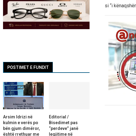
si “i kënaqshëm
POSTIMET E FUNDIT
Arsim Idrizi në
Editorial /
kulmin e verës po
Bisedimet pas
bën gjum dimëror,
“perdeve” janë
është rrethuar me
legjitime në