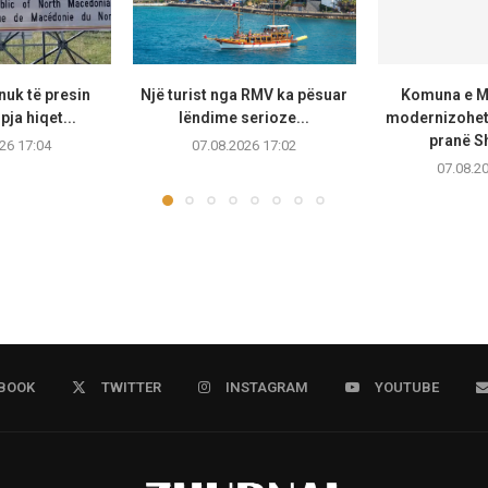
uk të presin
Një turist nga RMV ka pësuar
Komuna e Ma
pja hiqet...
lëndime serioze...
modernizohet 
pranë Sh
26 17:04
07.08.2026 17:02
07.08.2
BOOK
TWITTER
INSTAGRAM
YOUTUBE