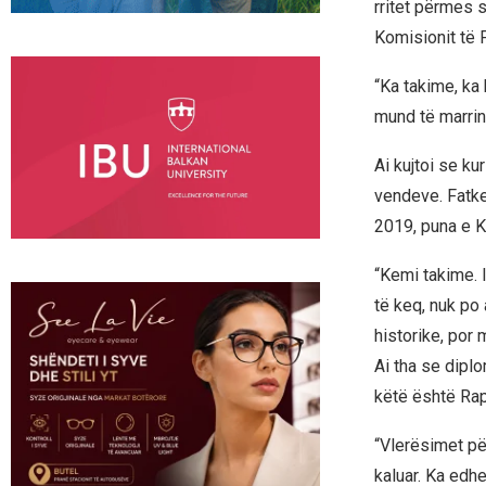
rritet përmes 
Komisionit të 
“Ka takime, ka
mund të marrin
Ai kujtoi se ku
vendeve. Fatkeq
2019, puna e K
“Kemi takime. I 
të keq, nuk po 
historike, por 
Ai tha se dipl
këtë është Rapo
“Vlerësimet pë
kaluar. Ka edhe