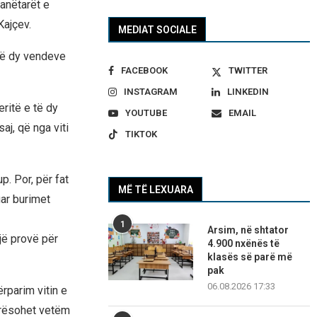
anëtarët e
Kajçev.
MEDIAT SOCIALE
 të dy vendeve
FACEBOOK
TWITTER
INSTAGRAM
LINKEDIN
eritë e të dy
YOUTUBE
EMAIL
aj, që nga viti
TIKTOK
up. Por, për fat
MË TË LEXUARA
uar burimet
1
Arsim, në shtator
jë provë për
4.900 nxënës të
klasës së parë më
pak
06.08.2026 17:33
rparim vitin e
lerësohet vetëm