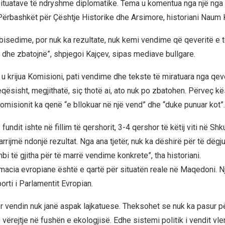
situatave të ndryshme diplomatike. Tema u komentua nga një nga 
Përbashkët për Çështje Historike dhe Arsimore, historiani Naum 
 bisedime, por nuk ka rezultate, nuk kemi vendime që qeveritë e
 dhe zbatojnë”, shpjegoi Kajçev, sipas mediave bullgare.
r u krijua Komisioni, pati vendime dhe tekste të miratuara nga qev
ësisht, megjithatë, siç thotë ai, ato nuk po zbatohen. Përveç kës
omisionit ka qenë “e bllokuar në një vend” dhe “duke punuar kot”.
fundit ishte në fillim të qershorit, 3-4 qershor të këtij viti në Shk
arrijmë ndonjë rezultat. Nga ana tjetër, nuk ka dëshirë për të dëgj
mbi të gjitha për të marrë vendime konkrete”, tha historiani.
omacia evropiane është e qartë për situatën reale në Maqedoni. N
rti i Parlamentit Evropian.
r vendin nuk janë aspak lajkatuese. Theksohet se nuk ka pasur pë
 vërejtje në fushën e ekologjisë. Edhe sistemi politik i vendit v