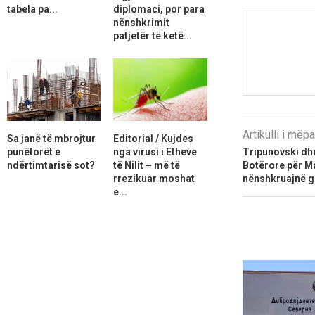
tabela pa...
diplomaci, por para
nënshkrimit
patjetër të ketë...
Artikulli i më
Sa janë të mbrojtur
Editorial / Kujdes
punëtorët e
nga virusi i Etheve
Tripunovski dh
ndërtimtarisë sot?
të Nilit – më të
Botërore për M
rrezikuar moshat
nënshkruajnë gr
e...