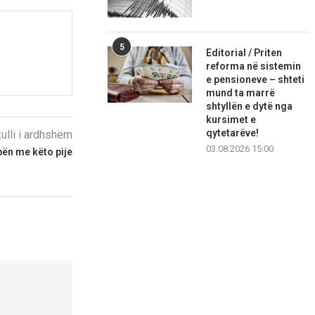
5
Editorial / Priten
reforma në sistemin
e pensioneve – shteti
mund ta marrë
shtyllën e dytë nga
kursimet e
qytetarëve!
kulli i ardhshëm
03.08.2026 15:00
pën me këto pije