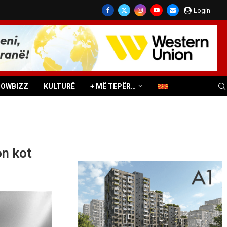
Login
HOWBIZZ
KULTURË
+ MË TEPËR…
on kot