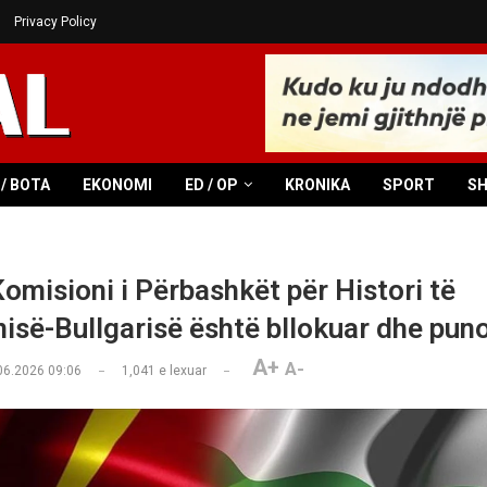
Privacy Policy
/ BOTA
EKONOMI
ED / OP
KRONIKA
SPORT
S
Komisioni i Përbashkët për Histori të
së-Bullgarisë është bllokuar dhe pun
A+
A-
06.2026 09:06
1,041
e lexuar