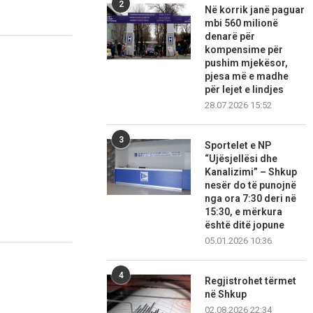
2
Në korrik janë paguar
mbi 560 milionë
denarë për
kompensime për
pushim mjekësor,
pjesa më e madhe
për lejet e lindjes
28.07.2026 15:52
3
Sportelet e NP
“Ujësjellësi dhe
Kanalizimi” – Shkup
nesër do të punojnë
nga ora 7:30 deri në
15:30, e mërkura
është ditë jopune
05.01.2026 10:36
4
Regjistrohet tërmet
në Shkup
02.08.2026 22:34