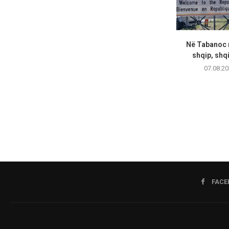
Në Tabanoc n
shqip, shqi
07.08.20
FACE