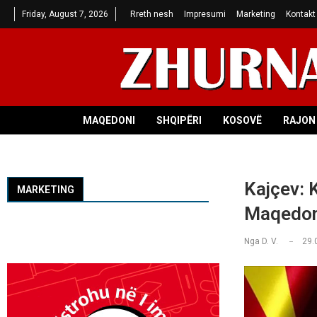
Friday, August 7, 2026
Rreth nesh
Impresumi
Marketing
Kontakt
MAQEDONI
SHQIPËRI
KOSOVË
RAJON 
Kajçev: 
MARKETING
Maqedoni
Nga
D. V.
29.