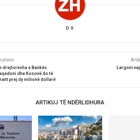
D. V.
parshëm
Arti
e drejtoresha e Bankës
Largoni va
aqedoni dhe Kosovë do të
ant prej dy milionë dollarë
ARTIKUJ TË NDËRLIDHURA