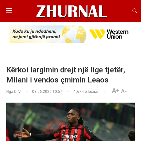
Kërkoi largimin drejt një lige tjetër,
Milani i vendos çmimin Leaos
A+
A-
Nga
D. V.
03.06.2026 10:57
1,674
e lexuar