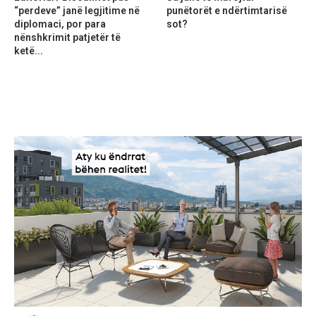
“perdeve” janë legjitime në
punëtorët e ndërtimtarisë
diplomaci, por para
sot?
nënshkrimit patjetër të
ketë...