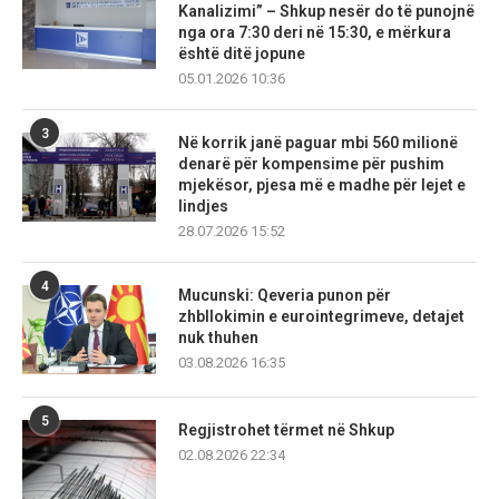
Kanalizimi” – Shkup nesër do të punojnë
nga ora 7:30 deri në 15:30, e mërkura
është ditë jopune
05.01.2026 10:36
3
Në korrik janë paguar mbi 560 milionë
denarë për kompensime për pushim
mjekësor, pjesa më e madhe për lejet e
lindjes
28.07.2026 15:52
4
Mucunski: Qeveria punon për
zhbllokimin e eurointegrimeve, detajet
nuk thuhen
03.08.2026 16:35
5
Regjistrohet tërmet në Shkup
02.08.2026 22:34