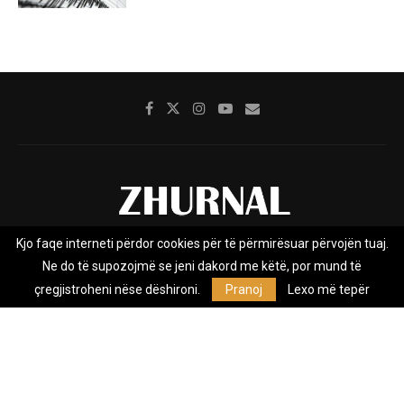
Kjo faqe interneti përdor cookies për të përmirësuar përvojën tuaj.
Rreth nesh
Impresumi
Marketing
Kontakt
Ne do të supozojmë se jeni dakord me këtë, por mund të
Privacy Policy
çregjistroheni nëse dëshironi.
Pranoj
Lexo më tepër
Zhurnal.mk është Agjenci e Lajmeve e pavarur, e themeluar në vitin
2009, që e mbulon Maqedoninë, Kosovën, Shqipërinë edhe lajmet
nga bota.
@2026 - All Right Reserved. Designed and Developed by
Anet.Com.Mk