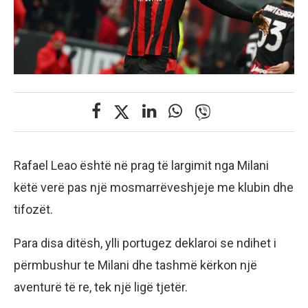
Rafael Leao është në prag të largimit nga Milani
këtë verë pas një mosmarrëveshjeje me klubin dhe
tifozët.
Para disa ditësh, ylli portugez deklaroi se ndihet i
përmbushur te Milani dhe tashmë kërkon një
aventurë të re, tek një ligë tjetër.