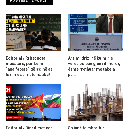
POSTIMET E FUNDIT
Editorial / Rritet nota
Arsim Idrizi në kulmin e
mesatare, por kemi
verës po bën gjum dimëror,
“analfabetë” që s’dinë as
është rrethuar me tabela
lexim e as matematikë!
pa...
Editorial / Bisedimet pas
Sa janë të mbrojtur