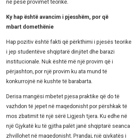
në pesë provimet teorike.
Ky hap është avancim i pjesshëm, por
që
mbart
domethënie
Hap pozitiv është fakti që përkthimi i pjesës teorike
i jep studentëve shqiptarë dinjitet dhe barazi
institucionale. Nuk është më një provim që i
përjashton, por një provim ku ata mund të
konkurrojnë në kushte të barabarta.
Derisa mangësi mbetet pjesa praktike që do të
vazhdon të jepet në maqedonisht por përshkak të
mos zbatimit të një sërë Ligjesh tjera. Ku edhe në
një Gjykatë ku të gjitha palët janë shqiptarë seanca
zhvillohet në maqedonisht. Prandaj, një gjykatës i