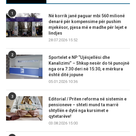
1
Në korrik janë paguar mbi 560 milionë
denarë për kompensime për pushim
mjekësor, pjesa më e madhe për lejet e
lindjes
28.07.2026 15:52
2
Sportelet e NP “Ujësjellësi dhe
Kanalizimi” – Shkup nesër do të punojnë
nga ora 7:30 deri në 15:30, e mërkura
është ditë jopune
05.01.2026 10:36
3
Editorial / Priten reforma në sistemin e
pensioneve – shteti mund ta marrë
shtyllën e dytë nga kursimet e
qytetarëve!
03.08.2026 15:00