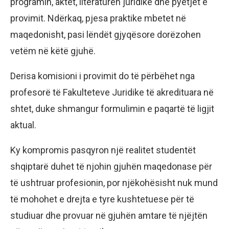
programin, aktet, literaturën juridike dhe pyetjet e
provimit. Ndërkaq, pjesa praktike mbetet në
maqedonisht, pasi lëndët gjyqësore dorëzohen
vetëm në këtë gjuhë.
Derisa komisioni i provimit do të përbëhet nga
profesorë të Fakulteteve Juridike të akredituara në
shtet, duke shmangur formulimin e paqartë të ligjit
aktual.
Ky kompromis pasqyron një realitet studentët
shqiptarë duhet të njohin gjuhën maqedonase për
të ushtruar profesionin, por njëkohësisht nuk mund
të mohohet e drejta e tyre kushtetuese për të
studiuar dhe provuar në gjuhën amtare të njëjtën