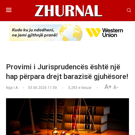
Provimi i Jurisprudencës është një
hap përpara drejt barazisë gjuhësore!
A+
A-
Nga
I.A
03.06.2026 11:00
3,283
e lexuar