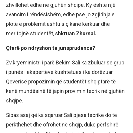
zhvillohet edhe në gjuhën shqipe. Ky është një
avancim i rëndësishëm, edhe pse jo zgjidhja e
plotë e problemit ashtu siç kanë kërkuar dhe
meritojnë studentët,
shkruan Zhurnal.
Çfarë po ndryshon te jurisprudenca?
Zv.kryeministri i parë Bekim Sali ka zbuluar se grupi
i punës i ekspertëve kushtetues i ka dorëzuar
Qeverisë propozimin që studentët shqiptarë të
kenë mundësinë të japin provimin teorik në gjuhën
shqipe.
Sipas asaj që ka sqaruar Sali pjesa teorike do të
përkthehet dhe ofrohet në shqip, duke përfshirë