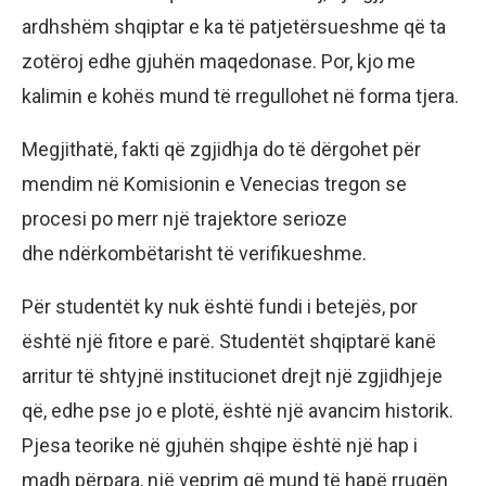
ardhshëm shqiptar e ka të patjetërsueshme që ta
zotëroj edhe gjuhën maqedonase. Por, kjo me
kalimin e kohës mund të rregullohet në forma tjera.
Megjithatë, fakti që zgjidhja do të dërgohet për
mendim në Komisionin e Venecias tregon se
procesi po merr një trajektore serioze
dhe ndërkombëtarisht të verifikueshme.
Për studentët ky nuk është fundi i betejës, por
është një fitore e parë. Studentët shqiptarë kanë
arritur të shtyjnë institucionet drejt një zgjidhjeje
që, edhe pse jo e plotë, është një avancim historik.
Pjesa teorike në gjuhën shqipe është një hap i
madh përpara, një veprim që mund të hapë rrugën