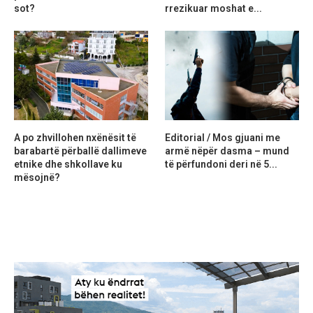
sot?
rrezikuar moshat e...
A po zhvillohen nxënësit të
Editorial / Mos gjuani me
barabartë përballë dallimeve
armë nëpër dasma – mund
etnike dhe shkollave ku
të përfundoni deri në 5...
mësojnë?