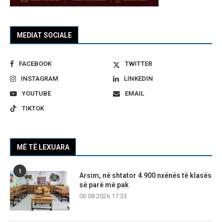
MEDIAT SOCIALE
FACEBOOK
TWITTER
INSTAGRAM
LINKEDIN
YOUTUBE
EMAIL
TIKTOK
MË TË LEXUARA
1
Arsim, në shtator 4.900 nxënës të klasës
së parë më pak
06.08.2026 17:33