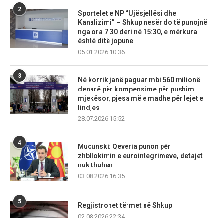
2
Sportelet e NP “Ujësjellësi dhe
Kanalizimi” – Shkup nesër do të punojnë
nga ora 7:30 deri në 15:30, e mërkura
është ditë jopune
05.01.2026 10:36
3
Në korrik janë paguar mbi 560 milionë
denarë për kompensime për pushim
mjekësor, pjesa më e madhe për lejet e
lindjes
28.07.2026 15:52
4
Mucunski: Qeveria punon për
zhbllokimin e eurointegrimeve, detajet
nuk thuhen
03.08.2026 16:35
5
Regjistrohet tërmet në Shkup
02.08.2026 22:34