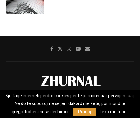
Kjo faqe interneti përdor cookies për të përmirësuar përvojën tuaj.
Rreth nesh
Impresumi
Marketing
Kontakt
Ne do të supozojmë se jeni dakord me këtë, por mund të
Privacy Policy
çregjistroheni nëse dëshironi.
Pranoj
Lexo më tepër
Zhurnal.mk është Agjenci e Lajmeve e pavarur, e themeluar në vitin
2009, që e mbulon Maqedoninë, Kosovën, Shqipërinë edhe lajmet
nga bota.