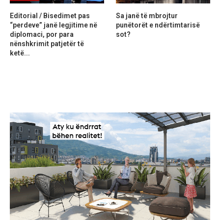
Editorial / Bisedimet pas
Sa janë të mbrojtur
“perdeve” janë legjitime në
punëtorët e ndërtimtarisë
diplomaci, por para
sot?
nënshkrimit patjetër të
ketë...