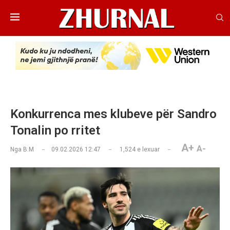
Konkurrenca mes klubeve për Sandro
Tonalin po rritet
A+
A-
Nga
B.M
09.02.2026 12:47
1,524
e lexuar