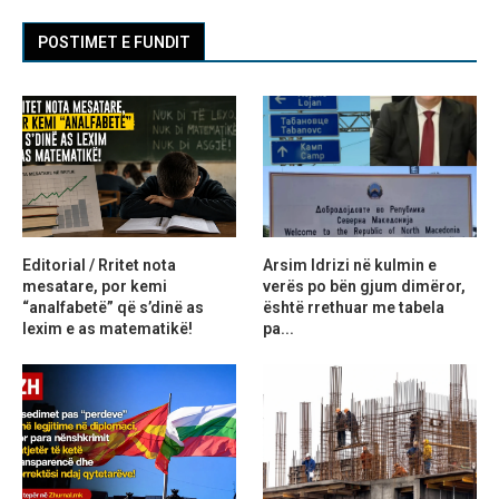
POSTIMET E FUNDIT
Editorial / Rritet nota
Arsim Idrizi në kulmin e
mesatare, por kemi
verës po bën gjum dimëror,
“analfabetë” që s’dinë as
është rrethuar me tabela
lexim e as matematikë!
pa...