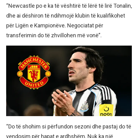
“Newcastle po e ka të vështirë të lërë të lirë Tonalin,
dhe ai dëshiron të ndihmojë klubin të kualifikohet
për Ligën e Kampionëve. Negociatat për
transferimin do të zhvillohen më vonë”.
“Do të shohim si përfundon sezoni dhe pastaj do të
vendosim për hapat e ardhshëm. Nuk ka një