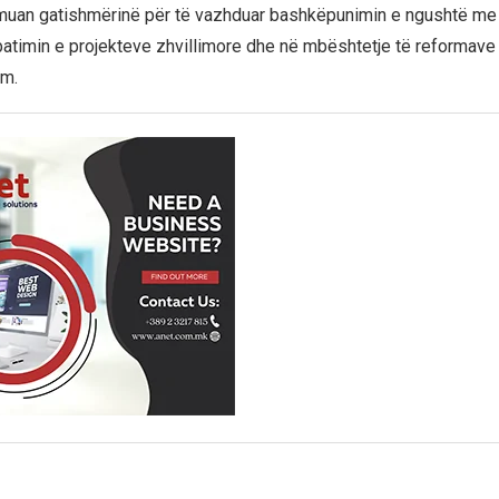
rmuan gatishmërinë për të vazhduar bashkëpunimin e ngushtë me 
timin e projekteve zhvillimore dhe në mbështetje të reformave
im.