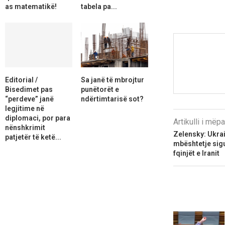
as matematikë!
tabela pa...
Editorial /
Sa janë të mbrojtur
Bisedimet pas
punëtorët e
“perdeve” janë
ndërtimtarisë sot?
legjitime në
diplomaci, por para
Artikulli i më
nënshkrimit
Zelensky: Ukra
patjetër të ketë...
mbështetje sigu
fqinjët e Iranit