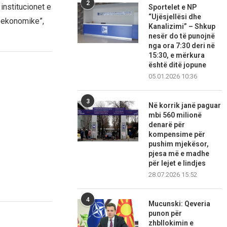
2
institucionet e
Sportelet e NP
“Ujësjellësi dhe
 ekonomike”,
Kanalizimi” – Shkup
nesër do të punojnë
nga ora 7:30 deri në
15:30, e mërkura
është ditë jopune
05.01.2026 10:36
3
Në korrik janë paguar
mbi 560 milionë
denarë për
kompensime për
pushim mjekësor,
pjesa më e madhe
për lejet e lindjes
28.07.2026 15:52
4
Mucunski: Qeveria
punon për
zhbllokimin e