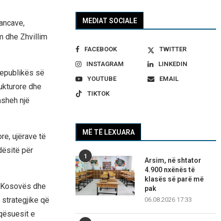
MEDIAT SOCIALE
nancave,
m dhe Zhvillim
FACEBOOK
TWITTER
INSTAGRAM
LINKEDIN
Republikës së
YOUTUBE
EMAIL
ukturore dhe
TIKTOK
asheh një
MË TË LEXUARA
ore, ujërave të
ndësitë për
1
Arsim, në shtator
4.900 nxënës të
klasës së parë më
j Kosovës dhe
pak
 strategjike që
06.08.2026 17:33
aqësuesit e