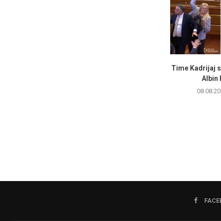
Time Kadrijaj 
Albin 
08.08.20
FACE