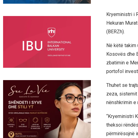
Kryeministri i
Hekuran Murati
(BERZh).
Në këtë takim 
Kosovës dhe BE
zbatimin e Mem
portofol invest
Thuhet se trajt
zeza, sistemit 
nënshkrimin e 
“Kryeministri 
theksoi rëndësi
përmirësojnë i