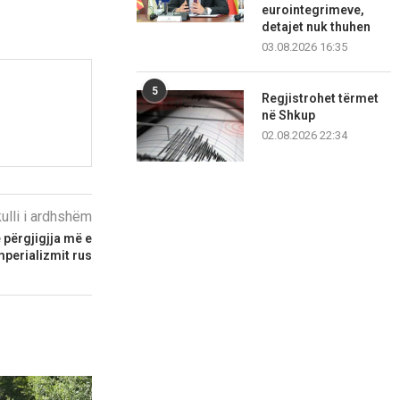
eurointegrimeve,
detajet nuk thuhen
03.08.2026 16:35
5
Regjistrohet tërmet
në Shkup
02.08.2026 22:34
kulli i ardhshëm
ë përgjigjja më e
mperializmit rus