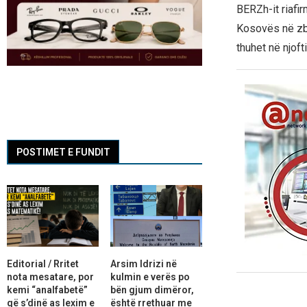
BERZh-it riafi
Kosovës në zba
thuhet në njoft
POSTIMET E FUNDIT
Editorial / Rritet
Arsim Idrizi në
nota mesatare, por
kulmin e verës po
kemi “analfabetë”
bën gjum dimëror,
që s’dinë as lexim e
është rrethuar me