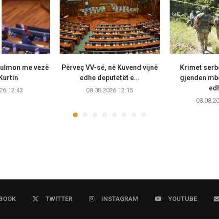
sulmon me vezë
Përveç VV-së, në Kuvend vijnë
Krimet serb
Kurtin
edhe deputetët e...
gjenden mb
edh
26 12:43
08.08.2026 12:15
08.08.2
BOOK
TWITTER
INSTAGRAM
YOUTUBE