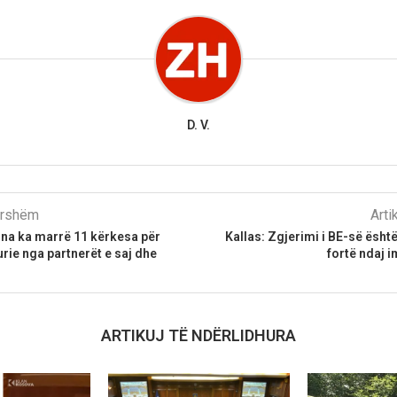
D. V.
parshëm
Arti
ina ka marrë 11 kërkesa për
Kallas: Zgjerimi i BE-së ësht
rie nga partnerët e saj dhe
fortë ndaj i
ARTIKUJ TË NDËRLIDHURA