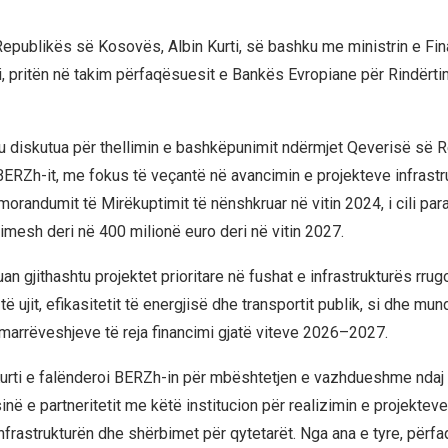
 Republikës së Kosovës, Albin Kurti, së bashku me ministrin e Fi
, pritën në takim përfaqësuesit e Bankës Evropiane për Rindërti
u diskutua për thellimin e bashkëpunimit ndërmjet Qeverisë së 
RZh-it, me fokus të veçantë në avancimin e projekteve infrastr
orandumit të Mirëkuptimit të nënshkruar në vitin 2024, i cili par
imesh deri në 400 milionë euro deri në vitin 2027.
uan gjithashtu projektet prioritare në fushat e infrastrukturës rrug
të ujit, efikasitetit të energjisë dhe transportit publik, si dhe mu
marrëveshjeve të reja financimi gjatë viteve 2026–2027.
Kurti e falënderoi BERZh-in për mbështetjen e vazhdueshme nda
në e partneritetit me këtë institucion për realizimin e projekteve
nfrastrukturën dhe shërbimet për qytetarët. Nga ana e tyre, përf