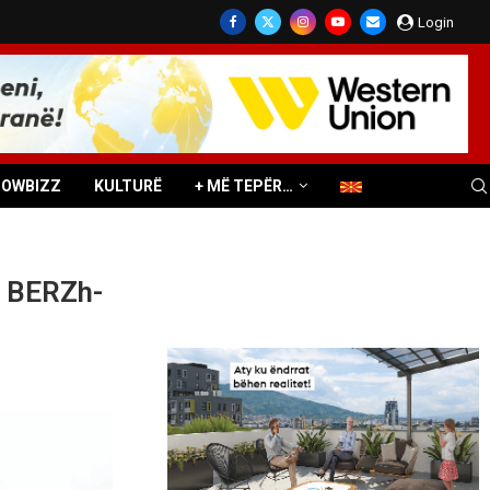
Login
HOWBIZZ
KULTURË
+ MË TEPËR…
ë BERZh-