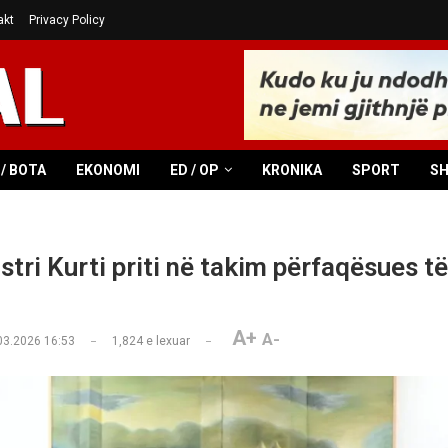
akt
Privacy Policy
/ BOTA
EKONOMI
ED / OP
KRONIKA
SPORT
S
stri Kurti priti në takim përfaqësues t
A+
A-
03.2026 16:53
1,824
e lexuar