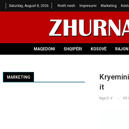
Saturday, August 8, 2026
Rreth nesh
Impresumi
Marketing
Kont
MAQEDONI
SHQIPËRI
KOSOVË
RAJON 
Kryemini
MARKETING
it
Nga
D. V.
09.