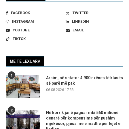
FACEBOOK
TWITTER
INSTAGRAM
LINKEDIN
YOUTUBE
EMAIL
TIKTOK
MË TË LEXUARA
1
Arsim, në shtator 4.900 nxënës të klasës
së parë më pak
06.08.2026 17:33
2
Në korrik janë paguar mbi 560 milionë
denarë për kompensime për pushim
mjekësor, pjesa më e madhe për lejet e