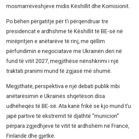
mosmarrëveshjeve midis Këshillit dhe Komisionit.
Po bëhen përgatitje për t’i përqendruar tre
presidencat e ardhshme të Këshillit të BE-së në
mirëpritjen e anëtarëve të rinj, me qëllim
përfundimin e negociatave me Ukrainën deri në
fund të vitit 2027, megjithëse nënshkrimi i një
traktati pranimi mund të zgjasë më shumë.
Megjithatë, perspektiva e një debati publik mbi
anëtarësimin e Ukrainës shqetëson disa
udhëheqës të BE-së. Ata kanë frikë se kjo mund t’u
japë partive të ekstremit të djathtë “municion”
përpara zgjedhjeve të vitit të ardhshëm në Francë,
Finlandë dhe gjetkë.