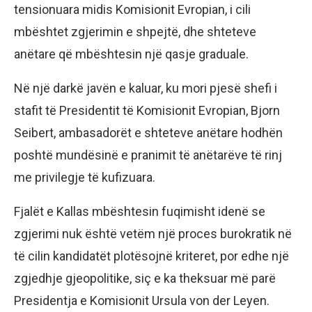
tensionuara midis Komisionit Evropian, i cili
mbështet zgjerimin e shpejtë, dhe shteteve
anëtare që mbështesin një qasje graduale.
Në një darkë javën e kaluar, ku mori pjesë shefi i
stafit të Presidentit të Komisionit Evropian, Bjorn
Seibert, ambasadorët e shteteve anëtare hodhën
poshtë mundësinë e pranimit të anëtarëve të rinj
me privilegje të kufizuara.
Fjalët e Kallas mbështesin fuqimisht idenë se
zgjerimi nuk është vetëm një proces burokratik në
të cilin kandidatët plotësojnë kriteret, por edhe një
zgjedhje gjeopolitike, siç e ka theksuar më parë
Presidentja e Komisionit Ursula von der Leyen.