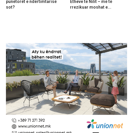
punëtorët e ndërtimtarisë
Etheve të Nilit – më të
sot?
rrezikuar moshat e...