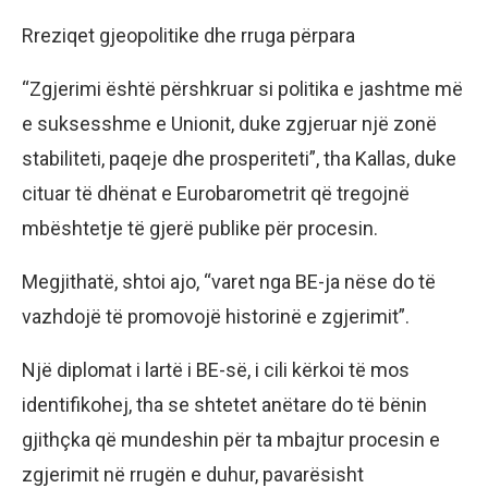
Rreziqet gjeopolitike dhe rruga përpara
“Zgjerimi është përshkruar si politika e jashtme më
e suksesshme e Unionit, duke zgjeruar një zonë
stabiliteti, paqeje dhe prosperiteti”, tha Kallas, duke
cituar të dhënat e Eurobarometrit që tregojnë
mbështetje të gjerë publike për procesin.
Megjithatë, shtoi ajo, “varet nga BE-ja nëse do të
vazhdojë të promovojë historinë e zgjerimit”.
Një diplomat i lartë i BE-së, i cili kërkoi të mos
identifikohej, tha se shtetet anëtare do të bënin
gjithçka që mundeshin për ta mbajtur procesin e
zgjerimit në rrugën e duhur, pavarësisht