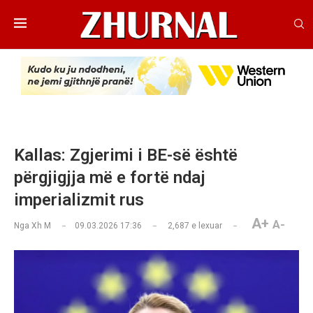
Kallas: Zgjerimi i BE-së është
përgjigjja më e fortë ndaj
imperializmit rus
A+
A-
Nga
Xh M
09.03.2026 17:36
2,687
e lexuar