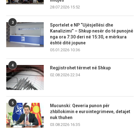
lindjes
28.07.2026 15:52
3
Sportelet e NP “Ujësjellësi dhe
Kanalizimi” – Shkup nesër do të punojnë
nga ora 7:30 deri në 15:30, e mërkura
është ditë jopune
05.01.2026 10:36
4
Regjistrohet tërmet në Shkup
02.08.2026 22:34
5
Mucunski: Qeveria punon për
zhbllokimin e eurointegrimeve, detajet
nuk thuhen
03.08.2026 16:35