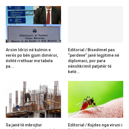
Arsim Idrizi në kulmin e
Editorial / Bisedimet pas
verës po bën gjum dimëror,
“perdeve” janë legjitime në
është rrethuar me tabela
diplomaci, por para
pa...
nënshkrimit patjetër të
ketë...
Sa janë të mbrojtur
Editorial / Kujdes nga virusi i