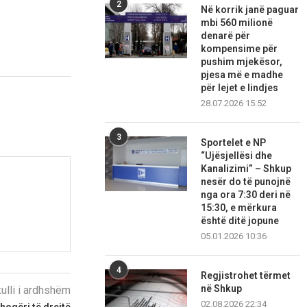
2
Në korrik janë paguar
mbi 560 milionë
denarë për
kompensime për
pushim mjekësor,
pjesa më e madhe
për lejet e lindjes
28.07.2026 15:52
3
Sportelet e NP
“Ujësjellësi dhe
Kanalizimi” – Shkup
nesër do të punojnë
nga ora 7:30 deri në
15:30, e mërkura
është ditë jopune
05.01.2026 10:36
4
Regjistrohet tërmet
në Shkup
kulli i ardhshëm
02.08.2026 22:34
shoqëri të drejtë