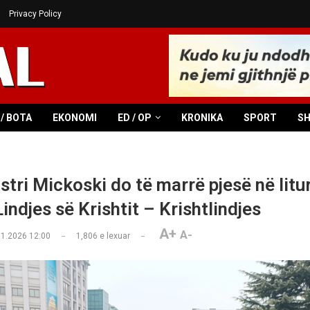
Privacy Policy
/ BOTA
EKONOMI
ED / OP
KRONIKA
SPORT
S
stri Mickoski do të marrë pjesë në litu
Lindjes së Krishtit – Krishtlindjes
A+
A-
01.2026 12:00
1,806
e lexuar