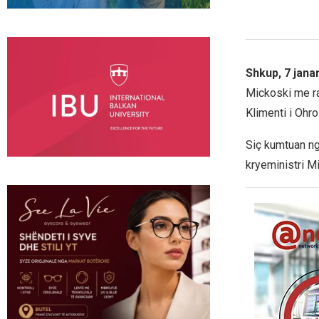
Shkup, 7 jana
Mickoski me ra
Klimenti i Ohro
Siç kumtuan ng
kryeministri M