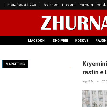
Friday, August 7, 2026
Rreth nesh
Impresumi
Marketing
Kontakt
MAQEDONI
SHQIPËRI
KOSOVË
RAJON 
Kryemini
MARKETING
rastin e 
Nga
B.M
07.