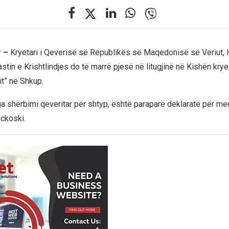
r –
Kryetari i Qeverisë së Republikës së Maqedonisë së Veriut, 
stin e Krishtlindjes do të marrë pjesë në litugjinë në Kishën kry
it” në Shkup.
a shërbimi qeveritar për shtyp, është paraparë deklaratë për me
ickoski.