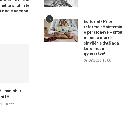
duhet ta shohin të
yre në Maqedoni
5
Editorial / Priten
reforma në sistemin
e pensioneve – shteti
mund ta marrë
shtyllën e dytë nga
kursimet e
qytetarëve!
03.08.2026 15:00
 i panjohur I
Ulet numri i pacientëve në
Kozhuvçank
i të...
Gostivar: Rastet mund...
donacionet
sportin, s
026 16:22
07.08.2026 16:19
kult
07.08.2