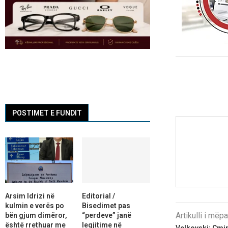
POSTIMET E FUNDIT
Arsim Idrizi në
Editorial /
kulmin e verës po
Bisedimet pas
Artikulli i më
bën gjum dimëror,
“perdeve” janë
është rrethuar me
legjitime në
Velkovski: Çmi