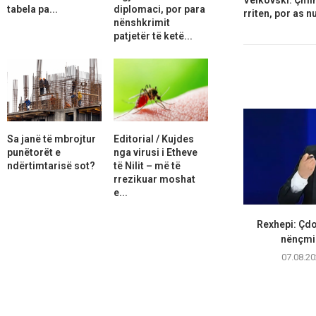
tabela pa...
diplomaci, por para
rriten, por as n
nënshkrimit
patjetër të ketë...
Sa janë të mbrojtur
Editorial / Kujdes
punëtorët e
nga virusi i Etheve
ndërtimtarisë sot?
të Nilit – më të
rrezikuar moshat
e...
Rexhepi: Çdo
nënçmim 
07.08.20