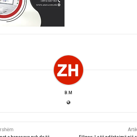
B.M
parshëm
Arti
met e banesave nuk do të
Filipçe: Le të ndërtojmë një 