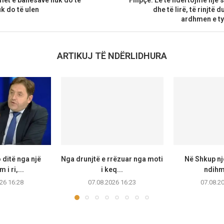
uk do të ulen
dhe të lirë, të rinjtë 
ardhmen e t
ARTIKUJ TË NDËRLIDHURA
 ditë nga një
Nga drunjtë e rrëzuar nga moti
Në Shkup një
i ri,...
i keq...
ndihmo
26 16:28
07.08.2026 16:23
07.08.2