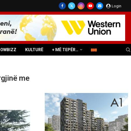
Login
HOWBIZZ
KULTURË
+ MË TEPËR…
rgjinë me