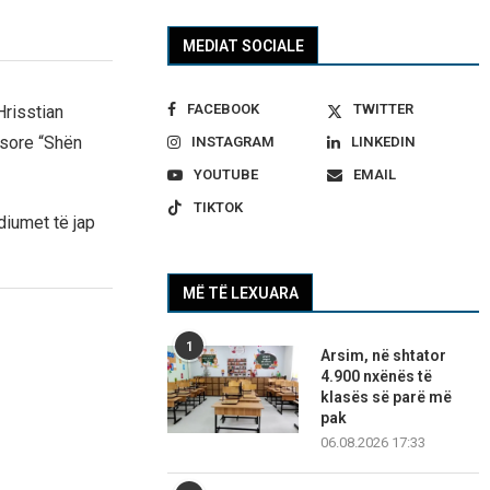
MEDIAT SOCIALE
FACEBOOK
TWITTER
Hrisstian
esore “Shën
INSTAGRAM
LINKEDIN
YOUTUBE
EMAIL
TIKTOK
diumet të jap
MË TË LEXUARA
1
Arsim, në shtator
4.900 nxënës të
klasës së parë më
pak
06.08.2026 17:33