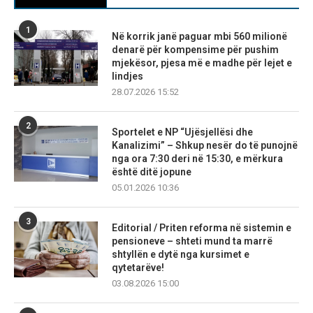
1
Në korrik janë paguar mbi 560 milionë
denarë për kompensime për pushim
mjekësor, pjesa më e madhe për lejet e
lindjes
28.07.2026 15:52
2
Sportelet e NP “Ujësjellësi dhe
Kanalizimi” – Shkup nesër do të punojnë
nga ora 7:30 deri në 15:30, e mërkura
është ditë jopune
05.01.2026 10:36
3
Editorial / Priten reforma në sistemin e
pensioneve – shteti mund ta marrë
shtyllën e dytë nga kursimet e
qytetarëve!
03.08.2026 15:00