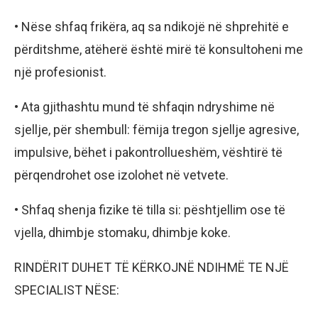
• Nëse shfaq frikëra, aq sa ndikojë në shprehitë e
përditshme, atëherë është mirë të konsultoheni me
një profesionist.
• Ata gjithashtu mund të shfaqin ndryshime në
sjellje, për shembull: fëmija tregon sjellje agresive,
impulsive, bëhet i pakontrollueshëm, vështirë të
përqendrohet ose izolohet në vetvete.
• Shfaq shenja fizike të tilla si: pështjellim ose të
vjella, dhimbje stomaku, dhimbje koke.
RINDËRIT DUHET TË KËRKOJNË NDIHMË TE NJË
SPECIALIST NËSE: