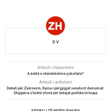
D V
Artikulli i mëparshëm
A është e shëndetshme çokollata?
Artikulli i ardhshëm
Debati për Zvërnecin, Rama i përgjigjet senatorit demokrat:
Shqipëria s’është sfond për betejat politike të huaja
ARTIKUJ TË NDËRLIDHURA