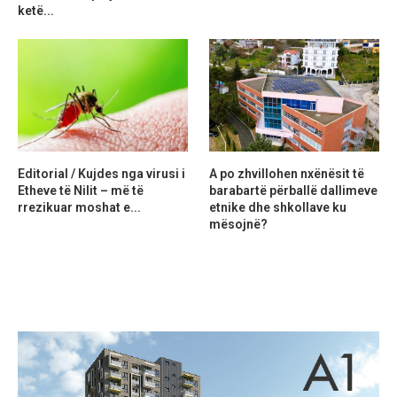
ketë...
Editorial / Kujdes nga virusi i
A po zhvillohen nxënësit të
Etheve të Nilit – më të
barabartë përballë dallimeve
rrezikuar moshat e...
etnike dhe shkollave ku
mësojnë?