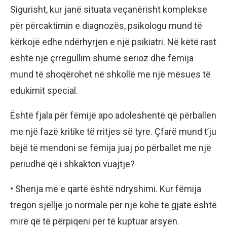
Sigurisht, kur janë situata veçanërisht komplekse
për përcaktimin e diagnozës, psikologu mund të
kërkojë edhe ndërhyrjen e një psikiatri. Në këtë rast
është një çrregullim shumë serioz dhe fëmija
mund të shoqërohet në shkollë me një mësues të
edukimit special.
Është fjala për fëmijë apo adoleshentë që përballen
me një fazë kritike të rritjes së tyre. Çfarë mund t’ju
bëjë të mendoni se fëmija juaj po përballet me një
periudhë që i shkakton vuajtje?
• Shenja më e qartë është ndryshimi. Kur fëmija
tregon sjellje jo normale për një kohë të gjatë është
mirë që të përpiqeni për të kuptuar arsyen.