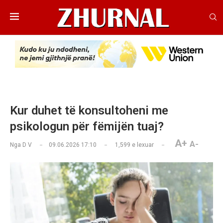
Kur duhet të konsultoheni me
psikologun për fëmijën tuaj?
A+
A-
Nga
D V
09.06.2026 17:10
1,599
e lexuar