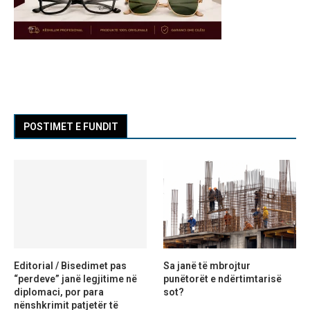
POSTIMET E FUNDIT
Editorial / Bisedimet pas
Sa janë të mbrojtur
“perdeve” janë legjitime në
punëtorët e ndërtimtarisë
diplomaci, por para
sot?
nënshkrimit patjetër të