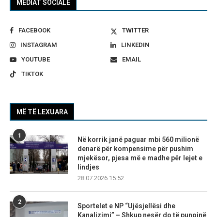
MEDIAT SOCIALE
FACEBOOK
TWITTER
INSTAGRAM
LINKEDIN
YOUTUBE
EMAIL
TIKTOK
MË TË LEXUARA
1
Në korrik janë paguar mbi 560 milionë
denarë për kompensime për pushim
mjekësor, pjesa më e madhe për lejet e
lindjes
28.07.2026 15:52
2
Sportelet e NP “Ujësjellësi dhe
Kanalizimi” – Shkup nesër do të punojnë