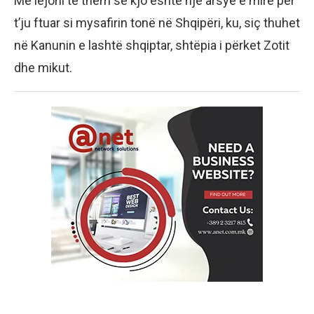
Më lejoni të them se kjo është një arsye e mirë për
t’ju ftuar si mysafirin tonë në Shqipëri, ku, siç thuhet
në Kanunin e lashtë shqiptar, shtëpia i përket Zotit
dhe mikut.