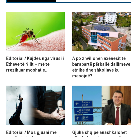
Editorial / Kujdes nga virusi i
A po zhvillohen nxënësit të
Etheve të Nilit – më të
barabartë përballë dallimeve
rrezikuar moshat e...
etnike dhe shkollave ku
mësojnë?
Editorial / Mos gjuani me
Gjuha shqipe anashkalohet