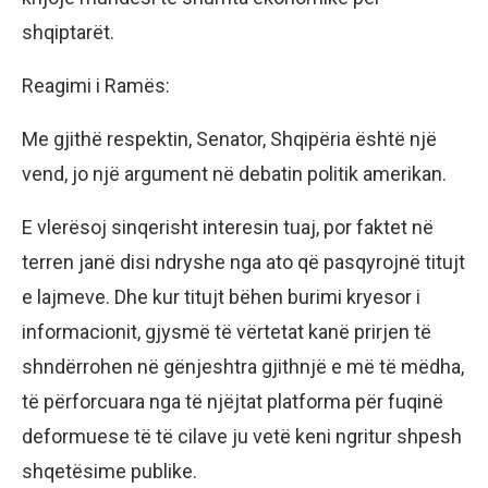
shqiptarët.
Reagimi i Ramës:
Me gjithë respektin, Senator, Shqipëria është një
vend, jo një argument në debatin politik amerikan.
E vlerësoj sinqerisht interesin tuaj, por faktet në
terren janë disi ndryshe nga ato që pasqyrojnë titujt
e lajmeve. Dhe kur titujt bëhen burimi kryesor i
informacionit, gjysmë të vërtetat kanë prirjen të
shndërrohen në gënjeshtra gjithnjë e më të mëdha,
të përforcuara nga të njëjtat platforma për fuqinë
deformuese të të cilave ju vetë keni ngritur shpesh
shqetësime publike.