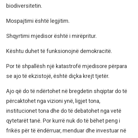
biodiversitetin.
Mospajtimi është legjitim.
Shqyrtimi mjedisor është i mirëpritur.
Kështu duhet të funksionojnë demokracitë.
Por të shpallësh një katastrofë mjedisore përpara
se ajo të ekzistojë, është diçka krejt tjetër.
Ajo që do të ndërtohet në bregdetin shqiptar do të
përcaktohet nga vizioni ynë, ligjet tona,
institucionet tona dhe do të debatohet nga vetë
qytetarët tanë. Por kurrë nuk do të bëhet peng i
frikës për të ëndërruar, menduar dhe investuar në