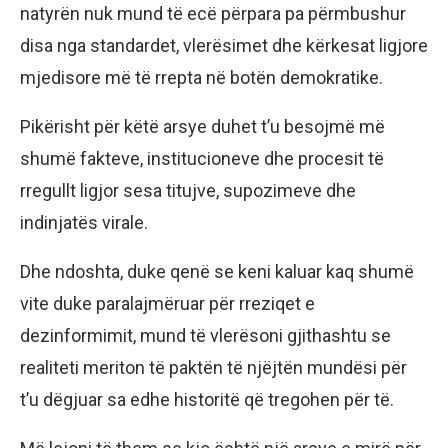
natyrën nuk mund të ecë përpara pa përmbushur
disa nga standardet, vlerësimet dhe kërkesat ligjore
mjedisore më të rrepta në botën demokratike.
Pikërisht për këtë arsye duhet t’u besojmë më
shumë fakteve, institucioneve dhe procesit të
rregullt ligjor sesa titujve, supozimeve dhe
indinjatës virale.
Dhe ndoshta, duke qenë se keni kaluar kaq shumë
vite duke paralajmëruar për rreziqet e
dezinformimit, mund të vlerësoni gjithashtu se
realiteti meriton të paktën të njëjtën mundësi për
t’u dëgjuar sa edhe historitë që tregohen për të.