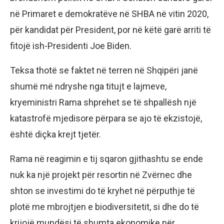
në Primaret e demokratëve në SHBA në vitin 2020,
për kandidat për President, por në këtë garë arriti të
fitojë ish-Presidenti Joe Biden.
Teksa thotë se faktet në terren në Shqipëri janë
shumë më ndryshe nga titujt e lajmeve,
kryeministri Rama shprehet se të shpallësh një
katastrofë mjedisore përpara se ajo të ekzistojë,
është diçka krejt tjetër.
Rama në reagimin e tij sqaron gjithashtu se ende
nuk ka një projekt për resortin në Zvërnec dhe
shton se investimi do të kryhet në përputhje të
plotë me mbrojtjen e biodiversitetit, si dhe do të
krijojë mundësi të shumta ekonomike për