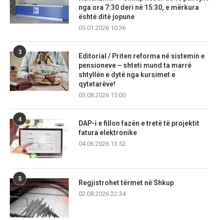
nga ora 7:30 deri në 15:30, e mërkura
është ditë jopune
05.01.2026 10:36
3
Editorial / Priten reforma në sistemin e
pensioneve – shteti mund ta marrë
shtyllën e dytë nga kursimet e
qytetarëve!
03.08.2026 15:00
4
DAP-i e fillon fazën e tretë të projektit
fatura elektronike
04.06.2026 13:52
5
Regjistrohet tërmet në Shkup
02.08.2026 22:34