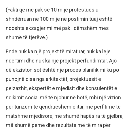
(Fakti që më pak se 10 mijë protestues u
shndërruan në 100 mijë në postimin tuaj është
ndoshta ekzagjerimi më pak i dëmshëm mes
shumë të tjerëve.)
Ende nuk ka një projekt të miratuar, nuk ka leje
ndërtimi dhe nuk ka një projekt përfundimtar. Ajo
që ekziston sot është një proces planifikimi ku po
punojnë disa nga arkitektët, projektuesit e
peizazhit, ekspertët e mjedisit dhe konsulentët e
ndikimit social më të njohur në botë, mbi një vizion
për turizëm të qëndrueshëm elitar, me përfitime të
matshme mjedisore, më shumë hapësira të gjelbra,
më shumë pemë dhe rezultate më të mira për