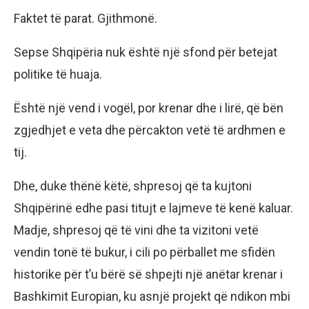
Faktet të parat. Gjithmonë.
Sepse Shqipëria nuk është një sfond për betejat
politike të huaja.
Është një vend i vogël, por krenar dhe i lirë, që bën
zgjedhjet e veta dhe përcakton vetë të ardhmen e
tij.
Dhe, duke thënë këtë, shpresoj që ta kujtoni
Shqipërinë edhe pasi titujt e lajmeve të kenë kaluar.
Madje, shpresoj që të vini dhe ta vizitoni vetë
vendin tonë të bukur, i cili po përballet me sfidën
historike për t’u bërë së shpejti një anëtar krenar i
Bashkimit Europian, ku asnjë projekt që ndikon mbi