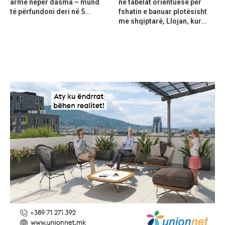
armë nëpër dasma – mund
në tabelat orientuese për
të përfundoni deri në 5...
fshatin e banuar plotësisht
me shqiptarë, Llojan, kur...