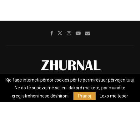
Kjo faqe interneti përdor cookies për të përmirësuar përvojën tuaj.
Rreth nesh
Impresumi
Marketing
Kontakt
Ne do të supozojmë se jeni dakord me këtë, por mund të
Privacy Policy
çregjistroheni nëse dëshironi.
Pranoj
Lexo më tepër
Zhurnal.mk është Agjenci e Lajmeve e pavarur, e themeluar në vitin
2009, që e mbulon Maqedoninë, Kosovën, Shqipërinë edhe lajmet
nga bota.
@2026 - All Right Reserved. Designed and Developed by
Anet.Com.Mk