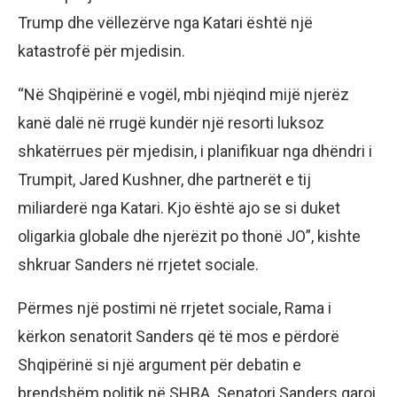
Trump dhe vëllezërve nga Katari është një
katastrofë për mjedisin.
“Në Shqipërinë e vogël, mbi njëqind mijë njerëz
kanë dalë në rrugë kundër një resorti luksoz
shkatërrues për mjedisin, i planifikuar nga dhëndri i
Trumpit, Jared Kushner, dhe partnerët e tij
miliarderë nga Katari. Kjo është ajo se si duket
oligarkia globale dhe njerëzit po thonë JO”, kishte
shkruar Sanders në rrjetet sociale.
Përmes një postimi në rrjetet sociale, Rama i
kërkon senatorit Sanders që të mos e përdorë
Shqipërinë si një argument për debatin e
brendshëm politik në SHBA. Senatori Sanders garoi