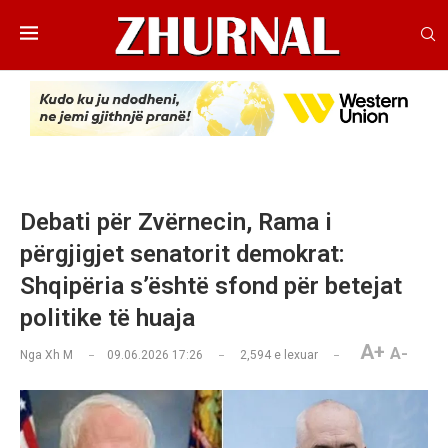
Debati për Zvërnecin, Rama i
përgjigjet senatorit demokrat:
Shqipëria s’është sfond për betejat
politike të huaja
A+
A-
Nga
Xh M
09.06.2026 17:26
2,594
e lexuar