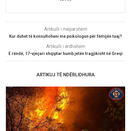
Artikulli i mëparshëm
Kur duhet të konsultoheni me psikologun për fëmijën tuaj?
Artikulli i ardhshëm
E rëndë, 17-vjeçari shqiptar humb jetën tragjikisht në Greqi
ARTIKUJ TË NDËRLIDHURA