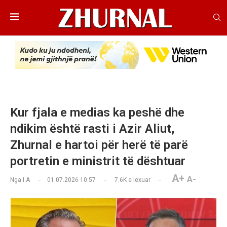
Kur fjala e medias ka peshë dhe
ndikim është rasti i Azir Aliut,
Zhurnal e hartoi për herë të parë
portretin e ministrit të dështuar
A+
A-
Nga
I.A
01.07.2026 10:57
7.6K
e lexuar