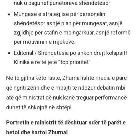
nuk u paguhet punëtorëve shëndetësor
Mungesë e strategjisë për personelin
shëndetësor asnjë plan për mungesat, asnjë
zgjidhje për stafin e mbingarkuar, asnjë reformë
për motivimin e mjekëve.
Editorial / Shëndetësia po shkon drejt kolapsit!
Klinika e re të jetë “top prioritet”
Në të gjitha këto raste, Zhurnal ishte media e parë
që ngriti zërin dhe e mbajti të ndezur debatin mbi
atë që ministrat që nuk kanë treguar performancë
duhet të shkojnë në shtëpi.
Portretin e ministrit të dështuar ndër të parët e
hetoi dhe hartoi Zhurnal