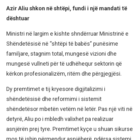
Azir Aliu shkon në shtëpi, fundi i një mandati të
dështuar
Ministri në largim e kishte shndërruar Ministrinë e
Shëndetësisë në “shtëpi të babës” punësime
familjare, stagnim total, mungesë vizioni dhe
mungesë vullneti për të udhëhequr sektorin që
kërkon profesionalizëm, ritëm dhe përgjegjësi.
Dy premtimet e tij kryesore digjitalizimi i
shëndetësisë dhe reformimi i sistemit
shëndetësor mbetën vetëm në letër. Pas një viti në
detyrë, Aliu po i mbledh valixhet pa realizuar
asnjërën prej tyre. Premtimet kyçe u shuan sikurse
mos të ishin përmendur asnjëherë, ndërsa sistemi