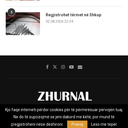
5
Regjistrohet tërmet në Shkup
02.08.2026 22:34
Kjo faqe interneti përdor cookies për të përmirësuar përvojën tuaj.
Rreth nesh
Impresumi
Marketing
Kontakt
Ne do të supozojmë se jeni dakord me këtë, por mund të
Privacy Policy
çregjistroheni nëse dëshironi.
Pranoj
Lexo më tepër