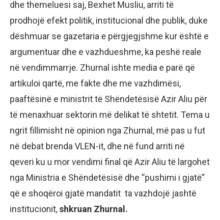
dhe themeluesi saj, Bexhet Musliu, arriti të
prodhojë efekt politik, institucional dhe publik, duke
dëshmuar se gazetaria e përgjegjshme kur është e
argumentuar dhe e vazhdueshme, ka peshë reale
në vendimmarrje. Zhurnal ishte media e parë që
artikuloi qartë, me fakte dhe me vazhdimësi,
paaftësinë e ministrit të Shëndetësisë Azir Aliu për
të menaxhuar sektorin më delikat të shtetit. Tema u
ngrit fillimisht në opinion nga Zhurnal, më pas u fut
në debat brenda VLEN-it, dhe në fund arriti në
qeveri ku u mor vendimi final që Azir Aliu të largohet
nga Ministria e Shëndetësisë dhe “pushimi i gjatë”
që e shoqëroi gjatë mandatit ta vazhdojë jashtë
institucionit,
shkruan Zhurnal.