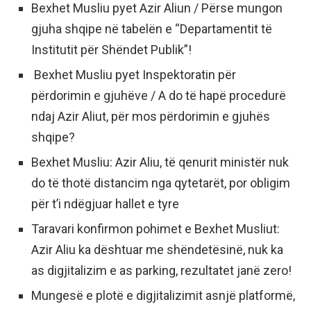
Bexhet Musliu pyet Azir Aliun / Përse mungon
gjuha shqipe në tabelën e “Departamentit të
Institutit për Shëndet Publik”!
Bexhet Musliu pyet Inspektoratin për
përdorimin e gjuhëve / A do të hapë procedurë
ndaj Azir Aliut, për mos përdorimin e gjuhës
shqipe?
Bexhet Musliu: Azir Aliu, të qenurit ministër nuk
do të thotë distancim nga qytetarët, por obligim
për t’i ndëgjuar hallet e tyre
Taravari konfirmon pohimet e Bexhet Musliut:
Azir Aliu ka dështuar me shëndetësinë, nuk ka
as digjitalizim e as parking, rezultatet janë zero!
Mungesë e plotë e digjitalizimit asnjë platformë,