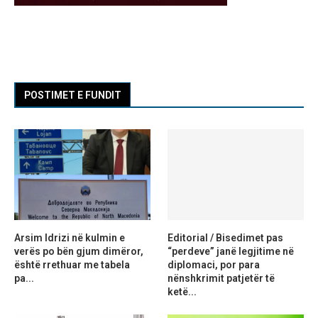
POSTIMET E FUNDIT
Arsim Idrizi në kulmin e
Editorial / Bisedimet pas
verës po bën gjum dimëror,
“perdeve” janë legjitime në
është rrethuar me tabela
diplomaci, por para
pa...
nënshkrimit patjetër të
ketë...