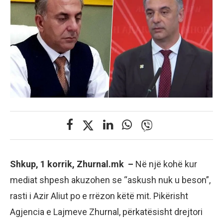
Shkup, 1 korrik, Zhurnal.mk –
Në një kohë kur
mediat shpesh akuzohen se “askush nuk u beson”,
rasti i Azir Aliut po e rrëzon këtë mit. Pikërisht
Agjencia e Lajmeve Zhurnal, përkatësisht drejtori