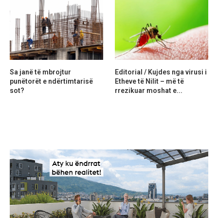
Sa janë të mbrojtur
Editorial / Kujdes nga virusi i
punëtorët e ndërtimtarisë
Etheve të Nilit – më të
sot?
rrezikuar moshat e...