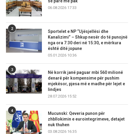
së parë më pak
06.08.2026 17:33
2
Sportelet e NP “Ujësjellësi dhe
Kanalizimi” – Shkup nesër do të punojnë
nga ora 7:30 deri në 15:30, e mërkura
është ditë jopune
05.01.2026 10:36
3
Në korrik janë paguar mbi 560 milionë
denarë për kompensime për pushim
mjekësor, pjesa më e madhe për lejet e
lindjes
28.07.2026 15:52
4
Mucunski: Qeveria punon për
zhbllokimin e eurointegrimeve, detajet
nuk thuhen
03.08.2026 16:35