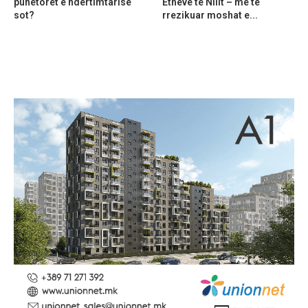
punëtorët e ndërtimtarisë
Etheve të Nilit – më të
sot?
rrezikuar moshat e...