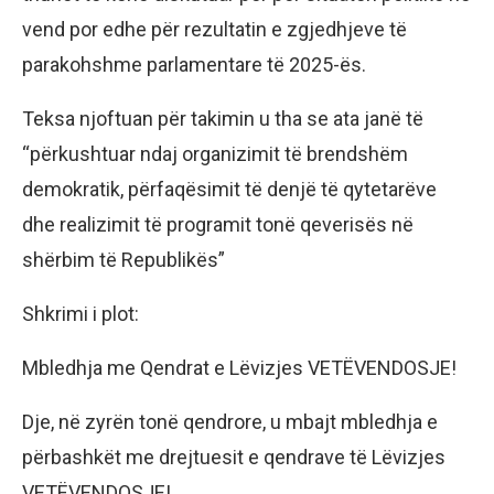
vend por edhe për rezultatin e zgjedhjeve të
parakohshme parlamentare të 2025-ës.
Teksa njoftuan për takimin u tha se ata janë të
“përkushtuar ndaj organizimit të brendshëm
demokratik, përfaqësimit të denjë të qytetarëve
dhe realizimit të programit tonë qeverisës në
shërbim të Republikës”
Shkrimi i plot:
Mbledhja me Qendrat e Lëvizjes VETËVENDOSJE!
Dje, në zyrën tonë qendrore, u mbajt mbledhja e
përbashkët me drejtuesit e qendrave të Lëvizjes
VETËVENDOSJE!.