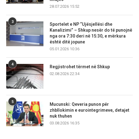
28.07.2026 15:52
3
Sportelet e NP “Ujësjellësi dhe
Kanalizimi” – Shkup nesër do të punojnë
nga ora 7:30 deri në 15:30, e mërkura
është ditë jopune
05.01.2026 10:36
4
Regjistrohet tërmet në Shkup
02.08.2026 22:34
5
Mucunski: Qeveria punon për
zhbllokimin e eurointegrimeve, detajet
nuk thuhen
03.08.2026 16:35