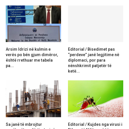
Arsim Idrizi në kulmin e
Editorial / Bisedimet pas
verës po bën gjum dimëror,
“perdeve” janë legjitime në
është rrethuar me tabela
diplomaci, por para
pa...
nënshkrimit patjetër të
ketë...
Sa janë të mbrojtur
Editorial / Kujdes nga virusi i