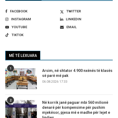
FACEBOOK
TWITTER
INSTAGRAM
LINKEDIN
YOUTUBE
EMAIL
TIKTOK
MË TË LEXUARA
1
Arsim, në shtator 4.900 nxënës të klasës
së parë më pak
06.08.2026 17:33
2
Në korrik janë paguar mbi 560 milionë
denarë për kompensime për pushim
mjekësor, pjesa më e madhe për lejet e
lindjes