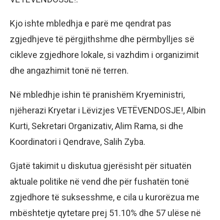
Kjo ishte mbledhja e parë me qendrat pas
zgjedhjeve të përgjithshme dhe përmbylljes së
cikleve zgjedhore lokale, si vazhdim i organizimit
dhe angazhimit tonë në terren.
Në mbledhje ishin të pranishëm Kryeministri,
njëherazi Kryetar i Lëvizjes VETËVENDOSJE!, Albin
Kurti, Sekretari Organizativ, Alim Rama, si dhe
Koordinatori i Qendrave, Salih Zyba.
Gjatë takimit u diskutua gjerësisht për situatën
aktuale politike në vend dhe për fushatën tonë
zgjedhore të suksesshme, e cila u kurorëzua me
mbështetje qytetare prej 51.10% dhe 57 ulëse në