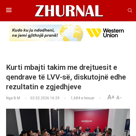
Kurti mbajti takim me drejtuesit e
qendrave të LVV-së, diskutojnë edhe
rezultatin e zgjedhjeve
A+
A-
Nga
B.M
02.02.2026 16:29
1,684
e lexuar