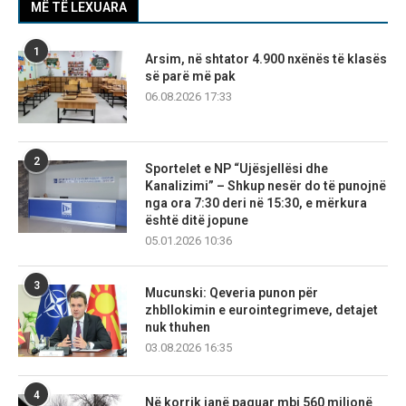
MË TË LEXUARA
1
Arsim, në shtator 4.900 nxënës të klasës
së parë më pak
06.08.2026 17:33
2
Sportelet e NP “Ujësjellësi dhe
Kanalizimi” – Shkup nesër do të punojnë
nga ora 7:30 deri në 15:30, e mërkura
është ditë jopune
05.01.2026 10:36
3
Mucunski: Qeveria punon për
zhbllokimin e eurointegrimeve, detajet
nuk thuhen
03.08.2026 16:35
4
Në korrik janë paguar mbi 560 milionë