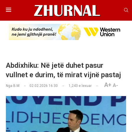
Abdixhiku: Në jetë duhet pasur
vullnet e durim, të mirat vijnë pastaj
A+
A-
Nga
B.M
02.02.2026 16:30
1,243
e lexuar