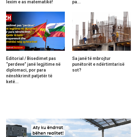
lexim e as matematikë!
pa...
Editorial / Bisedimet pas
Sa janë të mbrojtur
“perdeve” janë legjitime në
punëtorët e ndërtimtarisë
diplomaci, por para
sot?
nënshkrimit patjetër të
ketë...