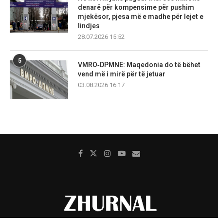
denarë për kompensime për pushim
mjekësor, pjesa më e madhe për lejet e
lindjes
28.07.2026 15:52
5
VMRO‑DPMNE: Maqedonia do të bëhet
vend më i mirë për të jetuar
03.08.2026 16:17