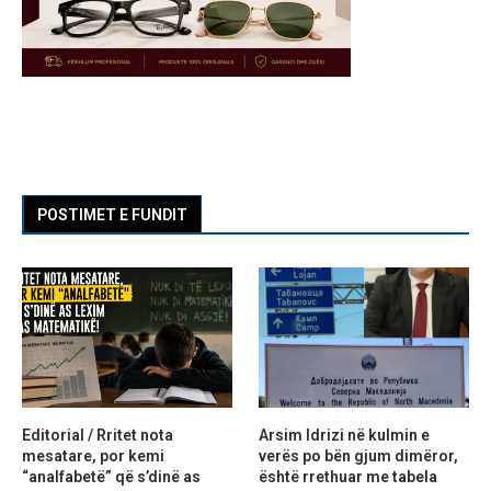
POSTIMET E FUNDIT
Editorial / Rritet nota
Arsim Idrizi në kulmin e
mesatare, por kemi
verës po bën gjum dimëror,
“analfabetë” që s’dinë as
është rrethuar me tabela