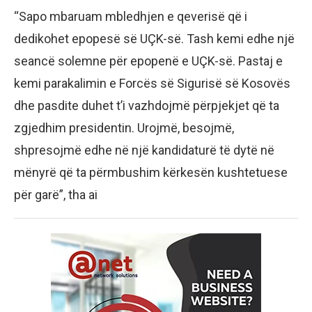
“Sapo mbaruam mbledhjen e qeverisë që i
dedikohet epopesë së UÇK-së. Tash kemi edhe një
seancë solemne për epopenë e UÇK-së. Pastaj e
kemi parakalimin e Forcës së Sigurisë së Kosovës
dhe pasdite duhet t’i vazhdojmë përpjekjet që ta
zgjedhim presidentin. Urojmë, besojmë,
shpresojmë edhe në një kandidaturë të dytë në
mënyrë që ta përmbushim kërkesën kushtetuese
për garë”, tha ai