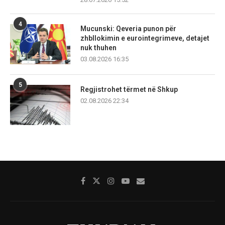
4
Mucunski: Qeveria punon për
zhbllokimin e eurointegrimeve, detajet
nuk thuhen
03.08.2026 16:35
5
Regjistrohet tërmet në Shkup
02.08.2026 22:34