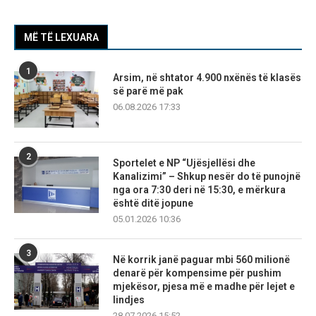
MË TË LEXUARA
1
Arsim, në shtator 4.900 nxënës të klasës
së parë më pak
06.08.2026 17:33
2
Sportelet e NP “Ujësjellësi dhe
Kanalizimi” – Shkup nesër do të punojnë
nga ora 7:30 deri në 15:30, e mërkura
është ditë jopune
05.01.2026 10:36
3
Në korrik janë paguar mbi 560 milionë
denarë për kompensime për pushim
mjekësor, pjesa më e madhe për lejet e
lindjes
28.07.2026 15:52