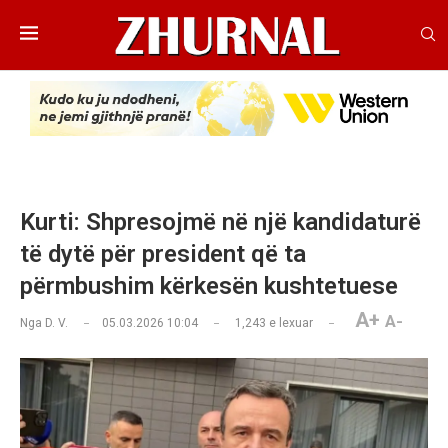
Kurti: Shpresojmë në një kandidaturë
të dytë për president që ta
përmbushim kërkesën kushtetuese
A+
A-
Nga
D. V.
05.03.2026 10:04
1,243
e lexuar