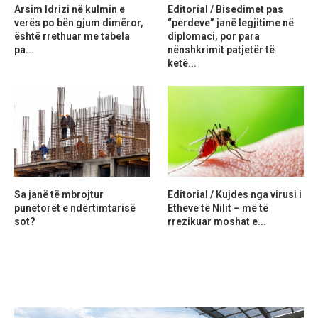
Arsim Idrizi në kulmin e
Editorial / Bisedimet pas
verës po bën gjum dimëror,
“perdeve” janë legjitime në
është rrethuar me tabela
diplomaci, por para
pa...
nënshkrimit patjetër të
ketë...
Sa janë të mbrojtur
Editorial / Kujdes nga virusi i
punëtorët e ndërtimtarisë
Etheve të Nilit – më të
sot?
rrezikuar moshat e...