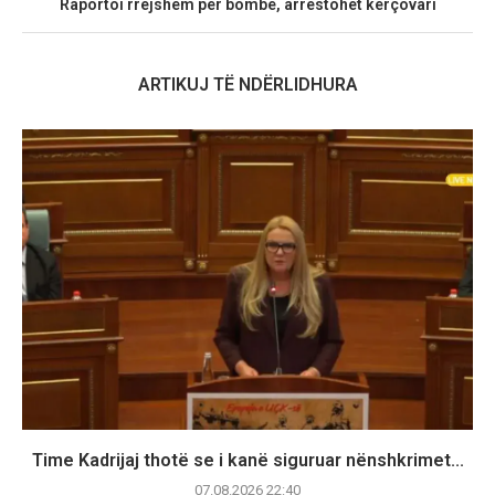
Raportoi rrejshëm për bombë, arrestohet kërçovari
ARTIKUJ TË NDËRLIDHURA
Time Kadrijaj thotë se i kanë siguruar nënshkrimet...
07.08.2026 22:40