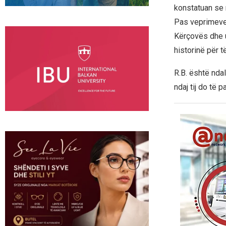
konstatuan se 
Pas veprimeve 
Kërçovës dhe u 
historinë për t
R.B. është nda
ndaj tij do të 