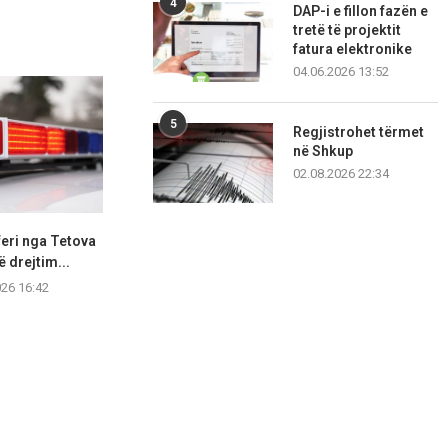
4
DAP-i e fillon fazën e
tretë të projektit
fatura elektronike
04.06.2026 13:52
5
Regjistrohet tërmet
në Shkup
02.08.2026 22:34
eri nga Tetova
Katër vetura përplasen në
Shkupjani
ë drejtim...
mënyrë zinxhirore, tetë
kavanozë, për
persona...
026 16:42
05.08.2
05.08.2026 12:56