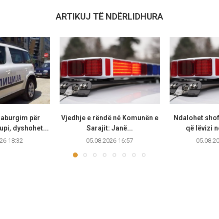
ARTIKUJ TË NDËRLIDHURA
raburgim për
Vjedhje e rëndë në Komunën e
Ndalohet shof
upi, dyshohet...
Sarajit: Janë...
që lëvizi n
26 18:32
05.08.2026 16:57
05.08.2