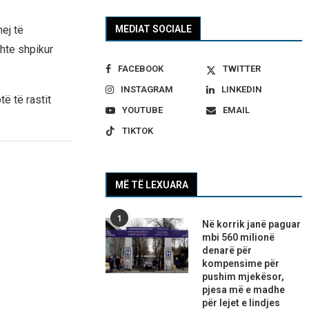
MEDIAT SOCIALE
ej të
shte shpikur
FACEBOOK
TWITTER
INSTAGRAM
LINKEDIN
ë të rastit
YOUTUBE
EMAIL
TIKTOK
MË TË LEXUARA
1
Në korrik janë paguar
mbi 560 milionë
denarë për
kompensime për
pushim mjekësor,
pjesa më e madhe
për lejet e lindjes