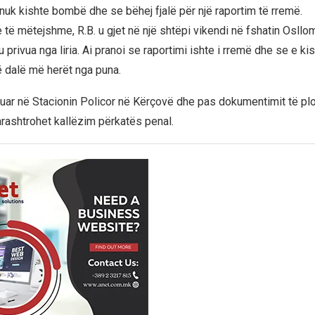
nuk kishte bombë dhe se bëhej fjalë për një raportim të rremë.
të mëtejshme, R.B. u gjet në një shtëpi vikendi në fshatin Osllom
privua nga liria. Ai pranoi se raportimi ishte i rremë dhe se e ki
ë dalë më herët nga puna.
luar në Stacionin Policor në Kërçovë dhe pas dokumentimit të plot
parashtrohet kallëzim përkatës penal.