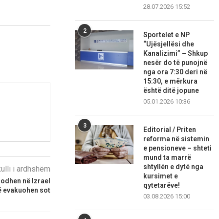
28.07.2026 15:52
2
Sportelet e NP
“Ujësjellësi dhe
Kanalizimi” – Shkup
nesër do të punojnë
nga ora 7:30 deri në
15:30, e mërkura
është ditë jopune
05.01.2026 10:36
3
Editorial / Priten
reforma në sistemin
e pensioneve – shteti
mund ta marrë
shtyllën e dytë nga
kulli i ardhshëm
kursimet e
dodhen në Izrael
qytetarëve!
ë evakuohen sot
03.08.2026 15:00