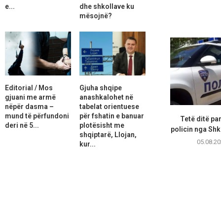
e...
dhe shkollave ku
mësojnë?
Editorial / Mos
Gjuha shqipe
gjuani me armë
anashkalohet në
nëpër dasma –
tabelat orientuese
mund të përfundoni
për fshatin e banuar
Tetë ditë pa
deri në 5...
plotësisht me
policin nga Shk
shqiptarë, Llojan,
05.08.20
kur...