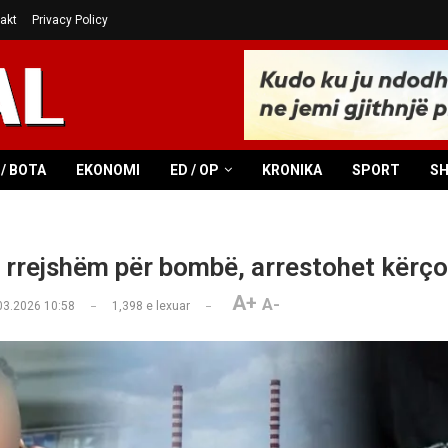
akt
Privacy Policy
/ BOTA
EKONOMI
ED / OP
KRONIKA
SPORT
S
 rrejshëm për bombë, arrestohet kërço
A+
A-
03.2026 10:58
1,398
e lexuar