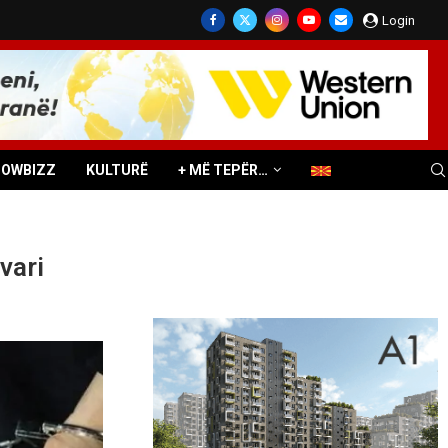
Login
HOWBIZZ
KULTURË
+ MË TEPËR…
vari