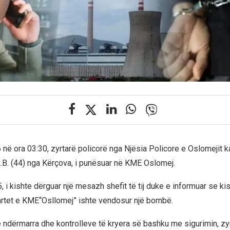
në ora 03:30, zyrtarë policorë nga Njësia Policore e Oslomejit k
 R.B. (44) nga Kërçova, i punësuar në KME Oslomej.
5, i kishte dërguar një mesazh shefit të tij duke e informuar se ki
artet e KME“Osllomej” ishte vendosur një bombë.
ndërmarra dhe kontrolleve të kryera së bashku me sigurimin, zyr