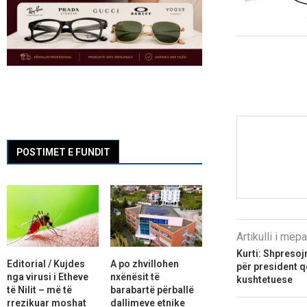
POSTIMET E FUNDIT
Artikulli i më
Kurti: Shpresoj
Editorial / Kujdes
A po zhvillohen
për president 
nga virusi i Etheve
nxënësit të
kushtetuese
të Nilit – më të
barabartë përballë
rrezikuar moshat
dallimeve etnike