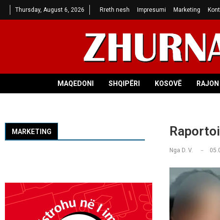
Thursday, August 6, 2026
Rreth nesh
Impresumi
Marketing
Kont
MAQEDONI
SHQIPËRI
KOSOVË
RAJON 
Raportoi
MARKETING
Nga
D. V.
05.