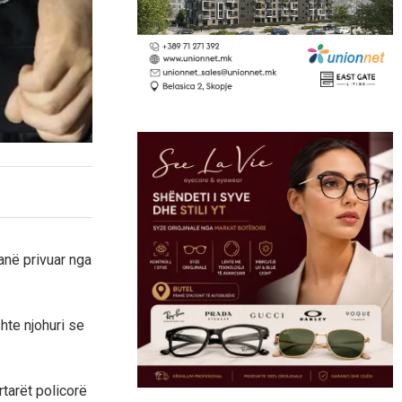
anë privuar nga
shte njohuri se
tarët policorë