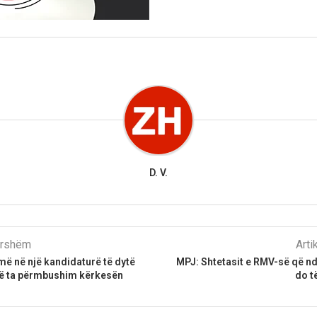
D. V.
parshëm
Arti
më në një kandidaturë të dytë
MPJ: Shtetasit e RMV-së që n
që ta përmbushim kërkesën
do t