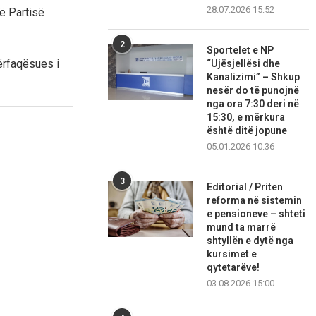
28.07.2026 15:52
ë Partisë
2
Sportelet e NP
përfaqësues i
“Ujësjellësi dhe
Kanalizimi” – Shkup
nesër do të punojnë
nga ora 7:30 deri në
15:30, e mërkura
është ditë jopune
05.01.2026 10:36
3
Editorial / Priten
reforma në sistemin
e pensioneve – shteti
mund ta marrë
shtyllën e dytë nga
kursimet e
qytetarëve!
03.08.2026 15:00