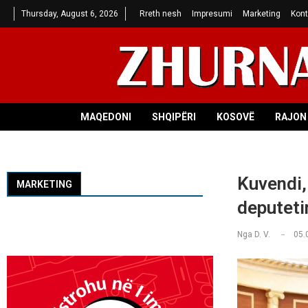
Thursday, August 6, 2026
Rreth nesh
Impresumi
Marketing
Kont
MAQEDONI
SHQIPËRI
KOSOVË
RAJON 
Kuvendi, 
MARKETING
deputeti
Nga
D. V.
05.