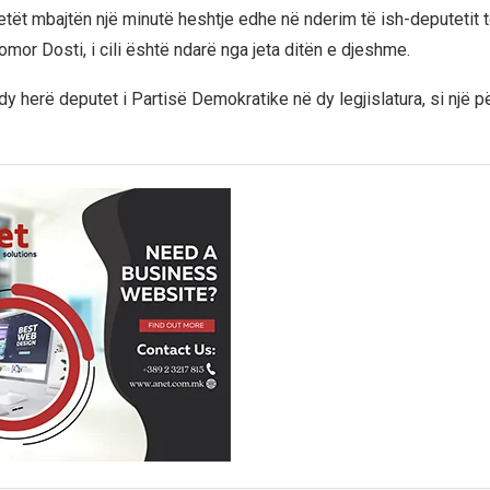
etët mbajtën një minutë heshtje edhe në nderim të ish-deputetit t
mor Dosti, i cili është ndarë nga jeta ditën e djeshme.
dy herë deputet i Partisë Demokratike në dy legjislatura, si një 