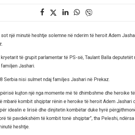
 sot një minutë heshtje solemne në nderim të heroit Adem Jashar
z.
kryetarit të grupit parlamentar të PS-së, Taulant Balla deputetët
familjen Jashari.
 Serbia nisi sulmet ndaj familjes Jashari në Prekaz.
ipërisë kujton një nga momente më të dhimbshme dhe heroike të
 mbarë kombit shqiptar rënin e heroike të heroit Adem Jashari 
uan për idealin e lirisë dhe dinjitetin kombëtar duke hyrë përgjithmo
rë të pavdekshëm të kombit tonë shqiptar”, tha Peleshi, ndërsa 
minutë heshtje.