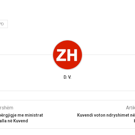
PD
D. V.
parshëm
Arti
ërgjigje me ministrat
Kuvendi voton ndryshimet në
lla në Kuvend