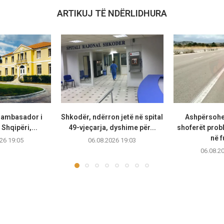
ARTIKUJ TË NDËRLIDHURA
t ambasador i
Shkodër, ndërron jetë në spital
Ashpërsohe
Shqipëri,...
49-vjeçarja, dyshime për...
shoferët prob
në f
26 19:05
06.08.2026 19:03
06.08.2