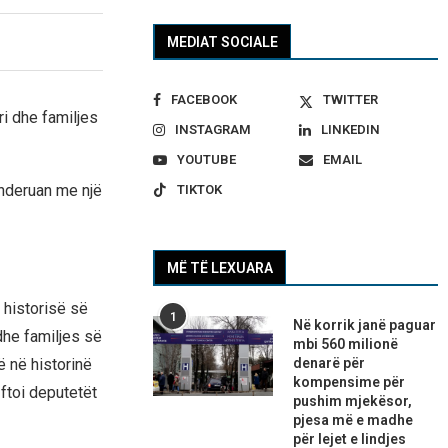
MEDIAT SOCIALE
FACEBOOK
TWITTER
i dhe familjes
INSTAGRAM
LINKEDIN
YOUTUBE
EMAIL
 nderuan me një
TIKTOK
MË TË LEXUARA
 historisë së
1
Në korrik janë paguar
dhe familjes së
mbi 560 milionë
denarë për
në në historinë
kompensime për
ftoi deputetët
pushim mjekësor,
pjesa më e madhe
për lejet e lindjes