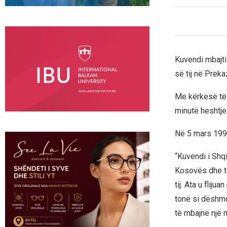
Kuvendi mbajti
së tij në Preka
Me kërkesë të 
minutë heshtje 
Në 5 mars 1998
“Kuvendi i Shq
Kosovës dhe të
tij. Ata u flij
tonë si dëshmo
të mbajnë një 