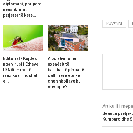
diplomaci, por para
nënshkrimit
patjetër të ketë...
KUVENDI
Editorial / Kujdes
A po zhvillohen
nga virusi i Etheve
nxënësit të
të Nilit – më të
barabartë përballë
rrezikuar moshat
dallimeve etnike
e...
dhe shkollave ku
mësojnë?
Artikulli i më
Seancë pyetje-p
Kumbaro dhe Sa