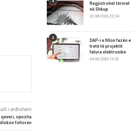
4
Regjistrohet tërmet
në Shkup
02.08.2026 22:34
5
DAP-i e fillon fazën e
tretë të projektit
fatura elektronike
04.06.2026 13:52
kulli i ardhshëm
 qeveri, opozita
bllokon foltoren