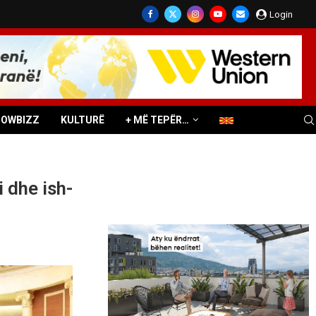
Login
HOWBIZZ
KULTURË
+ MË TEPËR…
 dhe ish-