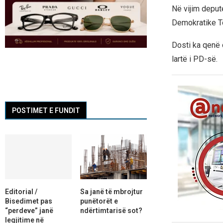
Në vijim deput
Demokratike To
Dosti ka qenë 
lartë i PD-së.
POSTIMET E FUNDIT
Editorial /
Sa janë të mbrojtur
Bisedimet pas
punëtorët e
“perdeve” janë
ndërtimtarisë sot?
legjitime në