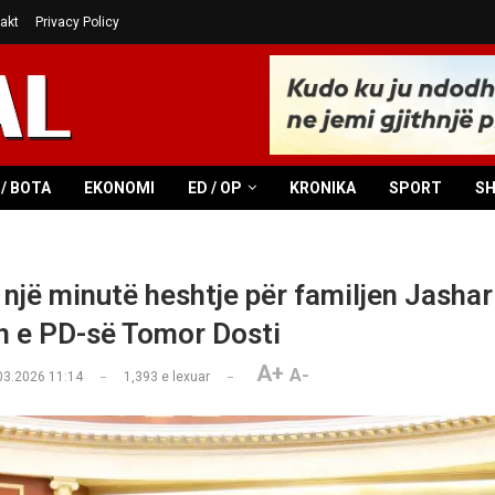
akt
Privacy Policy
/ BOTA
EKONOMI
ED / OP
KRONIKA
SPORT
S
një minutë heshtje për familjen Jashari
n e PD-së Tomor Dosti
A+
A-
03.2026 11:14
1,393
e lexuar