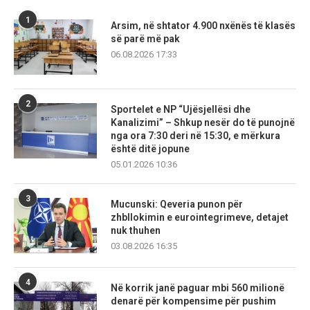
1
Arsim, në shtator 4.900 nxënës të klasës
së parë më pak
06.08.2026 17:33
2
Sportelet e NP “Ujësjellësi dhe
Kanalizimi” – Shkup nesër do të punojnë
nga ora 7:30 deri në 15:30, e mërkura
është ditë jopune
05.01.2026 10:36
3
Mucunski: Qeveria punon për
zhbllokimin e eurointegrimeve, detajet
nuk thuhen
03.08.2026 16:35
4
Në korrik janë paguar mbi 560 milionë
denarë për kompensime për pushim