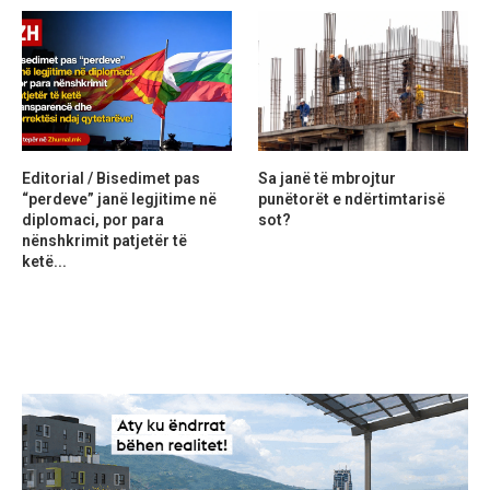
Editorial / Bisedimet pas
Sa janë të mbrojtur
“perdeve” janë legjitime në
punëtorët e ndërtimtarisë
diplomaci, por para
sot?
nënshkrimit patjetër të
ketë...