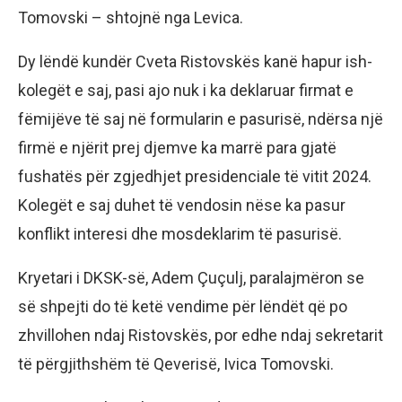
Tomovski – shtojnë nga Levica.
Dy lëndë kundër Cveta Ristovskës kanë hapur ish-
kolegët e saj, pasi ajo nuk i ka deklaruar firmat e
fëmijëve të saj në formularin e pasurisë, ndërsa një
firmë e njërit prej djemve ka marrë para gjatë
fushatës për zgjedhjet presidenciale të vitit 2024.
Kolegët e saj duhet të vendosin nëse ka pasur
konflikt interesi dhe mosdeklarim të pasurisë.
Kryetari i DKSK-së, Adem Çuçulj, paralajmëron se
së shpejti do të ketë vendime për lëndët që po
zhvillohen ndaj Ristovskës, por edhe ndaj sekretarit
të përgjithshëm të Qeverisë, Ivica Tomovski.