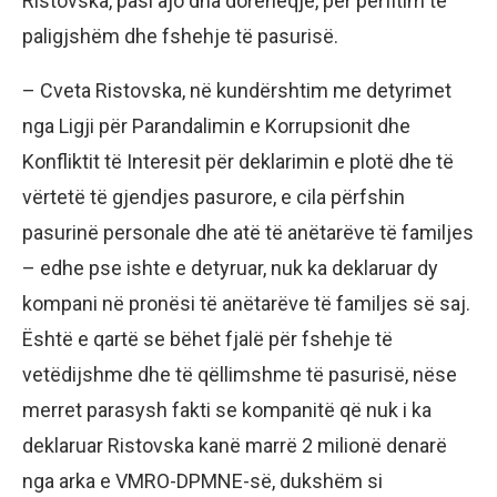
Ristovska, pasi ajo dha dorëheqje, për përfitim të
paligjshëm dhe fshehje të pasurisë.
– Cveta Ristovska, në kundërshtim me detyrimet
nga Ligji për Parandalimin e Korrupsionit dhe
Konfliktit të Interesit për deklarimin e plotë dhe të
vërtetë të gjendjes pasurore, e cila përfshin
pasurinë personale dhe atë të anëtarëve të familjes
– edhe pse ishte e detyruar, nuk ka deklaruar dy
kompani në pronësi të anëtarëve të familjes së saj.
Është e qartë se bëhet fjalë për fshehje të
vetëdijshme dhe të qëllimshme të pasurisë, nëse
merret parasysh fakti se kompanitë që nuk i ka
deklaruar Ristovska kanë marrë 2 milionë denarë
nga arka e VMRO-DPMNE-së, dukshëm si