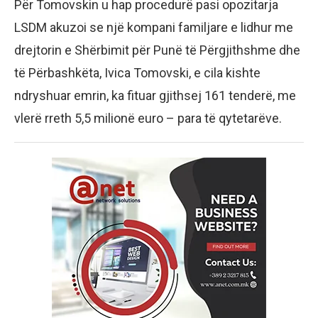
Për Tomovskin u hap procedurë pasi opozitarja
LSDM akuzoi se një kompani familjare e lidhur me
drejtorin e Shërbimit për Punë të Përgjithshme dhe
të Përbashkëta, Ivica Tomovski, e cila kishte
ndryshuar emrin, ka fituar gjithsej 161 tenderë, me
vlerë rreth 5,5 milionë euro – para të qytetarëve.