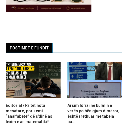
POSTIMET E FUNDIT
Editorial / Rritet nota
Arsim Idrizi në kulmin e
mesatare, por kemi
verës po bën gjum dimëror,
“analfabetë” që s’dinë as
është rrethuar me tabela
lexim e as matematikë!
pa...