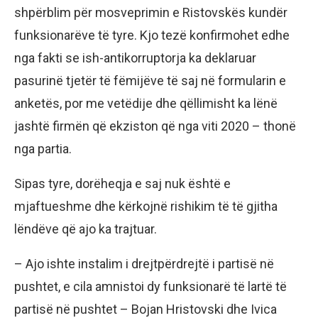
shpërblim për mosveprimin e Ristovskës kundër
funksionarëve të tyre. Kjo tezë konfirmohet edhe
nga fakti se ish-antikorruptorja ka deklaruar
pasurinë tjetër të fëmijëve të saj në formularin e
anketës, por me vetëdije dhe qëllimisht ka lënë
jashtë firmën që ekziston që nga viti 2020 – thonë
nga partia.
Sipas tyre, dorëheqja e saj nuk është e
mjaftueshme dhe kërkojnë rishikim të të gjitha
lëndëve që ajo ka trajtuar.
– Ajo ishte instalim i drejtpërdrejtë i partisë në
pushtet, e cila amnistoi dy funksionarë të lartë të
partisë në pushtet – Bojan Hristovski dhe Ivica