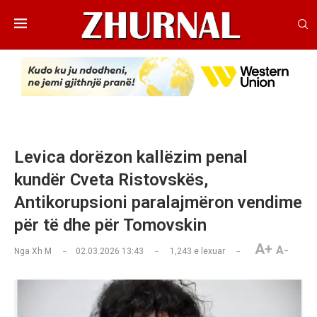
Levica dorëzon kallëzim penal
kundër Cveta Ristovskës,
Antikorupsioni paralajmëron vendime
për të dhe për Tomovskin
A+
A-
Nga
Xh M
02.03.2026 13:43
1,243
e lexuar