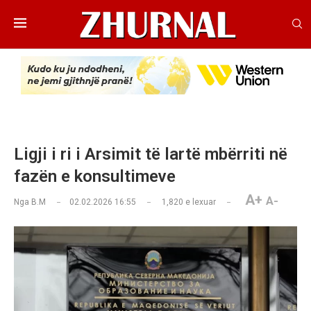
Ligji i ri i Arsimit të lartë mbërriti në
fazën e konsultimeve
A+
A-
Nga
B.M
02.02.2026 16:55
1,820
e lexuar