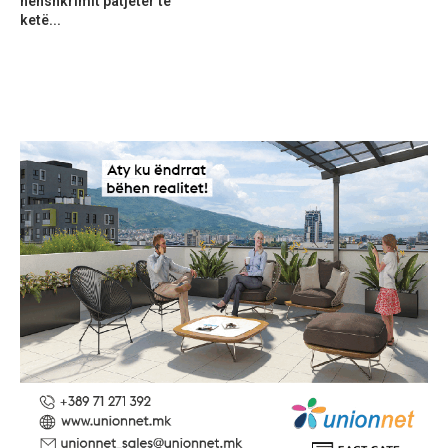
nënshkrimit patjetër të
ketë...