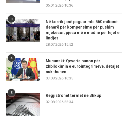
05.01.2026 10:36
3
Në korrik janë paguar mbi 560 milionë
denarë për kompensime për pushim
mjekësor, pjesa më e madhe për lejet e
lindjes
28.07.2026 15:52
4
Mucunski: Qeveria punon për
zhbllokimin e eurointegrimeve, detajet
nuk thuhen
03.08.2026 16:35
5
Regjistrohet tërmet në Shkup
02.08.2026 22:34