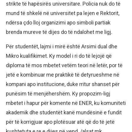
strikte të hapësirës universitare. Policia nuk do të
mund të shkelë në universitet pa lejen e Rektorit,
ndërsa çdo lloj organizimi apo simboli partiak
brenda mureve të dijes do të ndalohet me ligj.
Për studentët, lajmi i mirë është Arsimi dual dhe
Mikro kualifikimet. Ky model i ri do të lejojë që
diploma të mos mbetet vetëm teori në letër, por të
jetë e kombinuar me praktikë të detyrueshme në
kompani apo institucione, duke rritur shanset për
punësim të menjëhershëm. Ky propozim-ligj
mbetet i hapur për komente në ENER, ku komuniteti
akademik dhe studentët kanë mundësinë e fundit
për të korrigjuar apo plotësuar atë që do të jetë
kushtetuta e re e dijes në vend. /alsat.mk