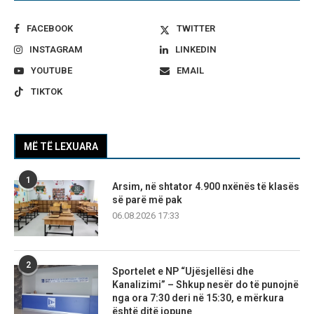
FACEBOOK
TWITTER
INSTAGRAM
LINKEDIN
YOUTUBE
EMAIL
TIKTOK
MË TË LEXUARA
1
Arsim, në shtator 4.900 nxënës të klasës
së parë më pak
06.08.2026 17:33
2
Sportelet e NP “Ujësjellësi dhe
Kanalizimi” – Shkup nesër do të punojnë
nga ora 7:30 deri në 15:30, e mërkura
është ditë jopune