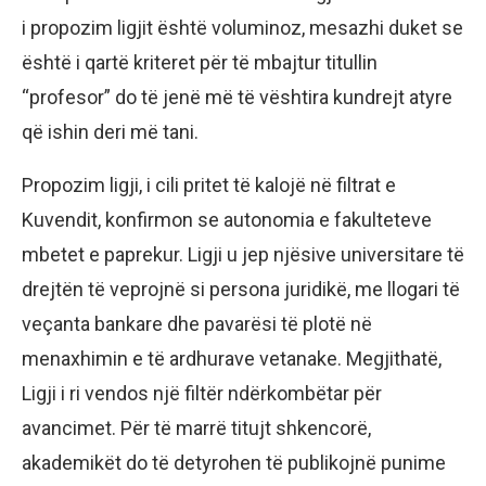
i propozim ligjit është voluminoz, mesazhi duket se
është i qartë kriteret për të mbajtur titullin
“profesor” do të jenë më të vështira kundrejt atyre
që ishin deri më tani.
Propozim ligji, i cili pritet të kalojë në filtrat e
Kuvendit, konfirmon se autonomia e fakulteteve
mbetet e paprekur. Ligji u jep njësive universitare të
drejtën të veprojnë si persona juridikë, me llogari të
veçanta bankare dhe pavarësi të plotë në
menaxhimin e të ardhurave vetanake. Megjithatë,
Ligji i ri vendos një filtër ndërkombëtar për
avancimet. Për të marrë titujt shkencorë,
akademikët do të detyrohen të publikojnë punime