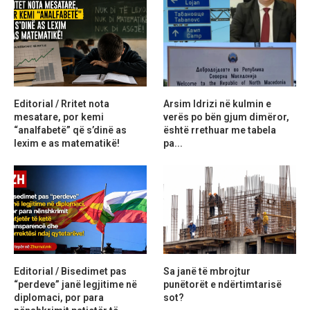
Editorial / Rritet nota
Arsim Idrizi në kulmin e
mesatare, por kemi
verës po bën gjum dimëror,
“analfabetë” që s’dinë as
është rrethuar me tabela
lexim e as matematikë!
pa...
Editorial / Bisedimet pas
Sa janë të mbrojtur
“perdeve” janë legjitime në
punëtorët e ndërtimtarisë
diplomaci, por para
sot?