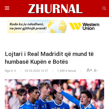
Lojtari i Real Madridit që mund të
humbasë Kupën e Botës
A+
A-
Nga
D. V.
03.03.2026 16:27
1,449
e lexuar