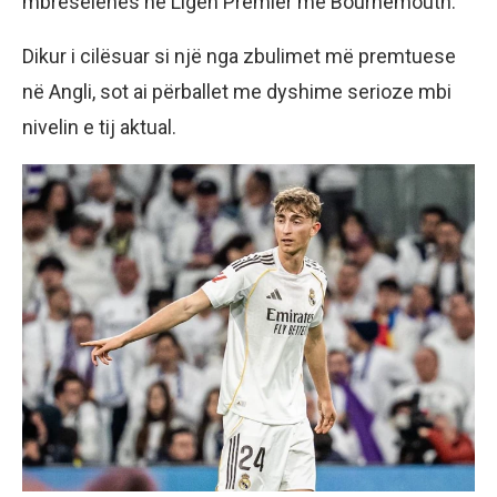
mbresëlënës në Ligën Premier me Bournemouth.
Dikur i cilësuar si një nga zbulimet më premtuese
në Angli, sot ai përballet me dyshime serioze mbi
nivelin e tij aktual.