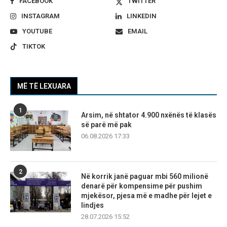
FACEBOOK
TWITTER
INSTAGRAM
LINKEDIN
YOUTUBE
EMAIL
TIKTOK
MË TË LEXUARA
1
Arsim, në shtator 4.900 nxënës të klasës
së parë më pak
06.08.2026 17:33
2
Në korrik janë paguar mbi 560 milionë
denarë për kompensime për pushim
mjekësor, pjesa më e madhe për lejet e
lindjes
28.07.2026 15:52