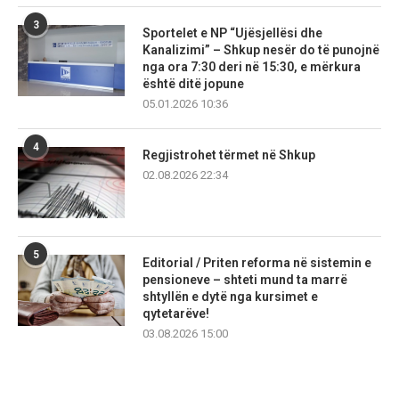
3
Sportelet e NP “Ujësjellësi dhe
Kanalizimi” – Shkup nesër do të punojnë
nga ora 7:30 deri në 15:30, e mërkura
është ditë jopune
05.01.2026 10:36
4
Regjistrohet tërmet në Shkup
02.08.2026 22:34
5
Editorial / Priten reforma në sistemin e
pensioneve – shteti mund ta marrë
shtyllën e dytë nga kursimet e
qytetarëve!
03.08.2026 15:00