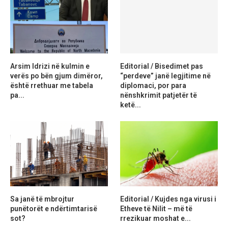
Arsim Idrizi në kulmin e
Editorial / Bisedimet pas
verës po bën gjum dimëror,
“perdeve” janë legjitime në
është rrethuar me tabela
diplomaci, por para
pa...
nënshkrimit patjetër të
ketë...
Sa janë të mbrojtur
Editorial / Kujdes nga virusi i
punëtorët e ndërtimtarisë
Etheve të Nilit – më të
sot?
rrezikuar moshat e...