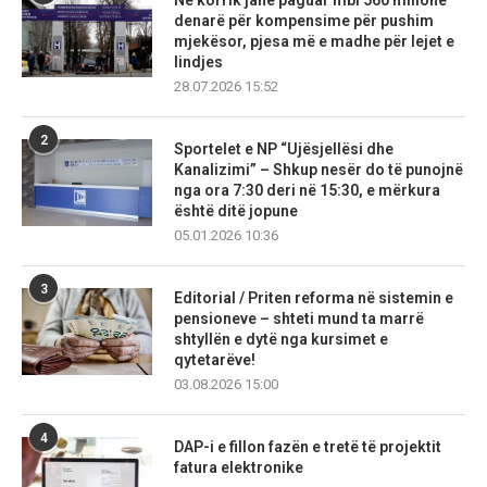
Në korrik janë paguar mbi 560 milionë
denarë për kompensime për pushim
mjekësor, pjesa më e madhe për lejet e
lindjes
28.07.2026 15:52
2
Sportelet e NP “Ujësjellësi dhe
Kanalizimi” – Shkup nesër do të punojnë
nga ora 7:30 deri në 15:30, e mërkura
është ditë jopune
05.01.2026 10:36
3
Editorial / Priten reforma në sistemin e
pensioneve – shteti mund ta marrë
shtyllën e dytë nga kursimet e
qytetarëve!
03.08.2026 15:00
4
DAP-i e fillon fazën e tretë të projektit
fatura elektronike