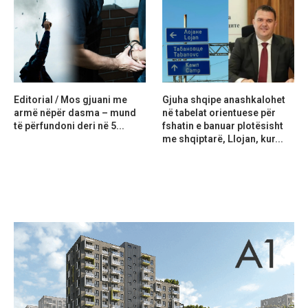
Editorial / Mos gjuani me
Gjuha shqipe anashkalohet
armë nëpër dasma – mund
në tabelat orientuese për
të përfundoni deri në 5...
fshatin e banuar plotësisht
me shqiptarë, Llojan, kur...