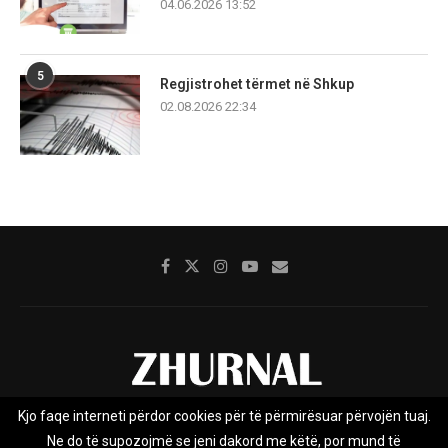
04.06.2026 13:52
5
Regjistrohet tërmet në Shkup
02.08.2026 22:34
Kjo faqe interneti përdor cookies për të përmirësuar përvojën tuaj.
Rreth nesh
Impresumi
Marketing
Kontakt
Ne do të supozojmë se jeni dakord me këtë, por mund të