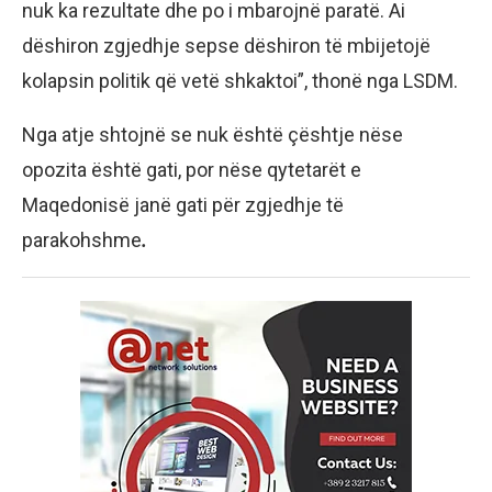
nuk ka rezultate dhe po i mbarojnë paratë. Ai
dëshiron zgjedhje sepse dëshiron të mbijetojë
kolapsin politik që vetë shkaktoi”, thonë nga LSDM.
Nga atje shtojnë se nuk është çështje nëse
opozita është gati, por nëse qytetarët e
Maqedonisë janë gati për zgjedhje të
parakohshme
.