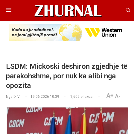
LSDM: Mickoski dëshiron zgjedhje të
parakohshme, por nuk ka alibi nga
opozita
A+
A-
Nga
D. V.
19.06.2026 10:39
1,609
e lexuar