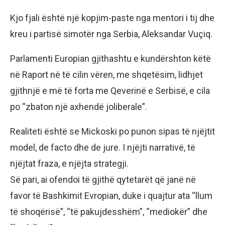
Kjo fjali është një kopjim-paste nga mentori i tij dhe
kreu i partisë simotër nga Serbia, Aleksandar Vuçiq.
Parlamenti Europian gjithashtu e kundërshton këtë
në Raport në të cilin vëren, me shqetësim, lidhjet
gjithnjë e më të forta me Qeverinë e Serbisë, e cila
po “zbaton një axhendë joliberale”.
Realiteti është se Mickoski po punon sipas të njëjtit
model, de facto dhe de jure. I njëjti narrativë, të
njëjtat fraza, e njëjta strategji.
Së pari, ai ofendoi të gjithë qytetarët që janë në
favor të Bashkimit Evropian, duke i quajtur ata “llum
të shoqërisë”, “të pakujdesshëm”, “mediokër” dhe