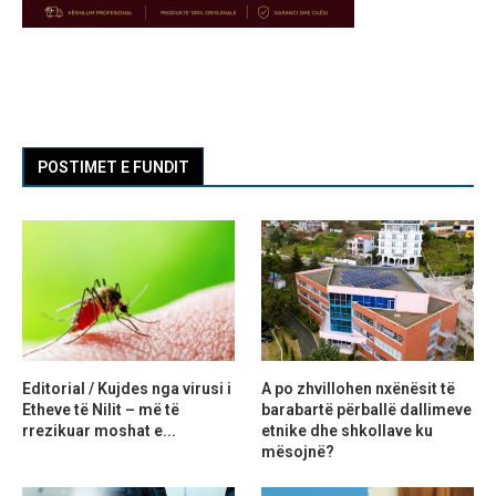
POSTIMET E FUNDIT
Editorial / Kujdes nga virusi i
A po zhvillohen nxënësit të
Etheve të Nilit – më të
barabartë përballë dallimeve
rrezikuar moshat e...
etnike dhe shkollave ku
mësojnë?