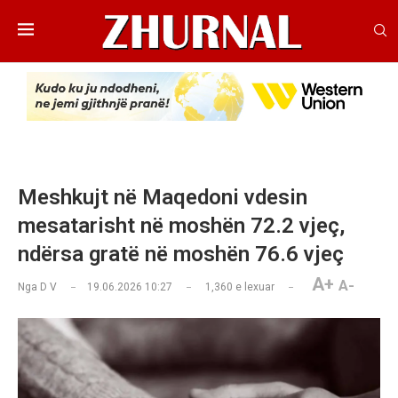
Meshkujt në Maqedoni vdesin
mesatarisht në moshën 72.2 vjeç,
ndërsa gratë në moshën 76.6 vjeç
A+
A-
Nga
D V
19.06.2026 10:27
1,360
e lexuar