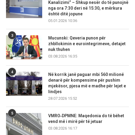
Kanalizimi” – Shkup nesër do të punojnë
nga ora 7:30 deri në 15:30, e mërkura
është ditë jopune
05.01.2026 10:36
3
Mucunski: Qeveria punon për
zhbllokimin e eurointegrimeve, detajet
nuk thuhen
03.08.2026 16:35
4
Në korrik janë paguar mbi 560 milionë
denarë për kompensime për pushim
mjekësor, pjesa më e madhe për lejet e
lindjes
28.07.2026 15:52
5
VMRO‑DPMNE: Maqedonia do të bëhet
vend më i mirë për të jetuar
03.08.2026 16:17