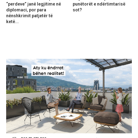
“perdeve” janë legjitime në
punëtorët e ndërtimtarisë
diplomaci, por para
sot?
nënshkrimit patjetër të
ketë...