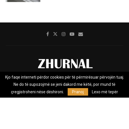
Kjo faqe interneti përdor cookies për të përmirësuar përvojën tuaj.
Rreth nesh
Impresumi
Marketing
Kontakt
Ne do të supozojmë se jeni dakord me këtë, por mund të
Privacy Policy
çregjistroheni nëse dëshironi.
Pranoj
Lexo më tepër
Zhurnal.mk është Agjenci e Lajmeve e pavarur, e themeluar në vitin
2009, që e mbulon Maqedoninë, Kosovën, Shqipërinë edhe lajmet
nga bota.
@2026 - All Right Reserved. Designed and Developed by
Anet.Com.Mk