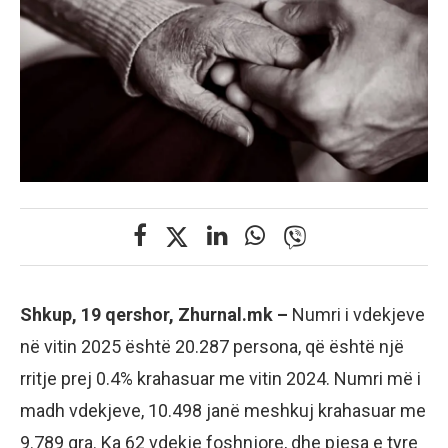
Shkup, 19 qershor, Zhurnal.mk –
Numri i vdekjeve
në vitin 2025 është 20.287 persona, që është një
rritje prej 0.4% krahasuar me vitin 2024. Numri më i
madh vdekjeve, 10.498 janë meshkuj krahasuar me
9.789 gra. Ka 62 vdekje foshnjore, dhe pjesa e tyre