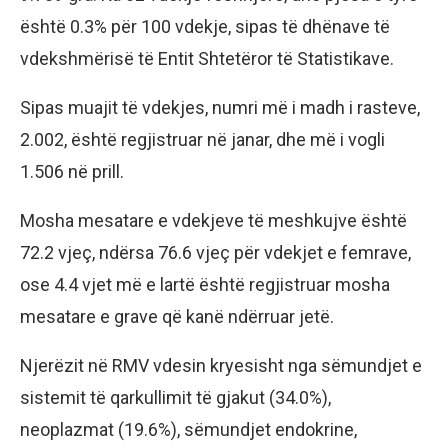
është 0.3% për 100 vdekje, sipas të dhënave të
vdekshmërisë të Entit Shtetëror të Statistikave.
Sipas muajit të vdekjes, numri më i madh i rasteve,
2.002, është regjistruar në janar, dhe më i vogli
1.506 në prill.
Mosha mesatare e vdekjeve të meshkujve është
72.2 vjeç, ndërsa 76.6 vjeç për vdekjet e femrave,
ose 4.4 vjet më e lartë është regjistruar mosha
mesatare e grave që kanë ndërruar jetë.
Njerëzit në RMV vdesin kryesisht nga sëmundjet e
sistemit të qarkullimit të gjakut (34.0%),
neoplazmat (19.6%), sëmundjet endokrine,