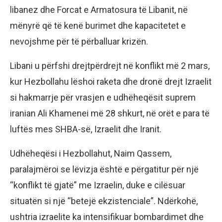
libanez dhe Forcat e Armatosura të Libanit, në
mënyrë që të kenë burimet dhe kapacitetet e
nevojshme për të përballuar krizën.
Libani u përfshi drejtpërdrejt në konflikt më 2 mars,
kur Hezbollahu lëshoi raketa dhe dronë drejt Izraelit
si hakmarrje për vrasjen e udhëheqësit suprem
iranian Ali Khamenei më 28 shkurt, në orët e para të
luftës mes SHBA-së, Izraelit dhe Iranit.
Udhëheqësi i Hezbollahut, Naim Qassem,
paralajmëroi se lëvizja është e përgatitur për një
“konflikt të gjatë” me Izraelin, duke e cilësuar
situatën si një “betejë ekzistenciale”. Ndërkohë,
ushtria izraelite ka intensifikuar bombardimet dhe