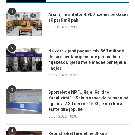
1
Arsim, në shtator 4.900 nxënës të klasës
së parë më pak
06.08.2026 17:33
2
Në korrik janë paguar mbi 560 milionë
denarë për kompensime për pushim
mjekësor, pjesa më e madhe për lejet e
lindjes
28.07.2026 15:52
3
Sportelet e NP “Ujësjellësi dhe
Kanalizimi” – Shkup nesër do të punojnë
nga ora 7:30 deri në 15:30, e mërkura
është ditë jopune
05.01.2026 10:36
4
Regjistrohet tërmet në Shkup