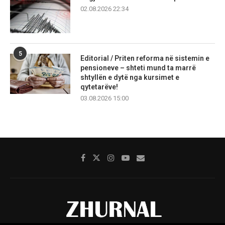
02.08.2026 22:34
5
Editorial / Priten reforma në sistemin e
pensioneve – shteti mund ta marrë
shtyllën e dytë nga kursimet e
qytetarëve!
03.08.2026 15:00