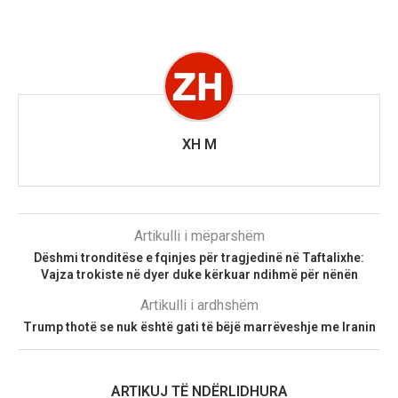
XH M
Artikulli i mëparshëm
Dëshmi tronditëse e fqinjes për tragjedinë në Taftalixhe:
Vajza trokiste në dyer duke kërkuar ndihmë për nënën
Artikulli i ardhshëm
Trump thotë se nuk është gati të bëjë marrëveshje me Iranin
ARTIKUJ TË NDËRLIDHURA