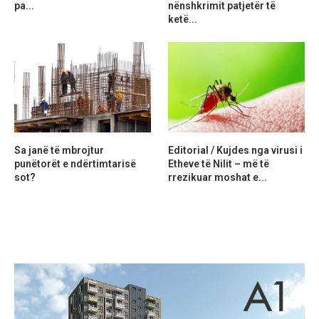
pa...
nënshkrimit patjetër të
ketë...
Sa janë të mbrojtur
Editorial / Kujdes nga virusi i
punëtorët e ndërtimtarisë
Etheve të Nilit – më të
sot?
rrezikuar moshat e...