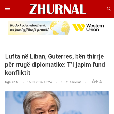
Lufta në Liban, Guterres, bën thirrje
për rrugë diplomatike: T’i japim fund
konfliktit
A+
A-
Nga
Xh M
15.03.2026 10:24
1,871
e lexuar