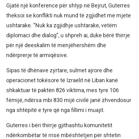
Gjatë një konference për shtyp në Bejrut, Guterres
theksoi se konflikti nuk mund të zgjidhet me mjete
ushtarake. “Nuk ka zgjidhje ushtarake, vetëm
diplomaci dhe dialog”, u shpreh ai, duke bërë thirrje
për një deeskalim të menjëhershëm dhe
ndërprerje të armiqësive.
Sipas të dhënave zyrtare, sulmet ajrore dhe
operacionet tokësore të Izraelit në Liban kanë
shkaktuar të paktën 826 viktima, mes tyre 106
fëmijë, ndërsa mbi 830 mijë civilë janë zhvendosur
nga shtëpitë e tyre që nga fillimi i muajit.
Guterres i bëri thirrje gjithashtu komunitetit
ndërkombëtar të rrisë mbështetjen për shtetin