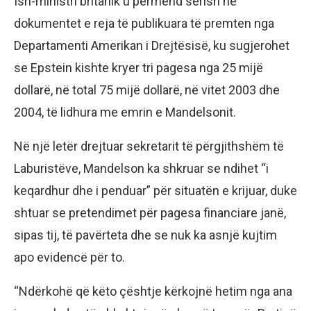
Ish-ministri britanik u përmend sërish në
dokumentet e reja të publikuara të premten nga
Departamenti Amerikan i Drejtësisë, ku sugjerohet
se Epstein kishte kryer tri pagesa nga 25 mijë
dollarë, në total 75 mijë dollarë, në vitet 2003 dhe
2004, të lidhura me emrin e Mandelsonit.
Në një letër drejtuar sekretarit të përgjithshëm të
Laburistëve, Mandelson ka shkruar se ndihet “i
keqardhur dhe i penduar” për situatën e krijuar, duke
shtuar se pretendimet për pagesa financiare janë,
sipas tij, të pavërteta dhe se nuk ka asnjë kujtim
apo evidencë për to.
“Ndërkohë që këto çështje kërkojnë hetim nga ana