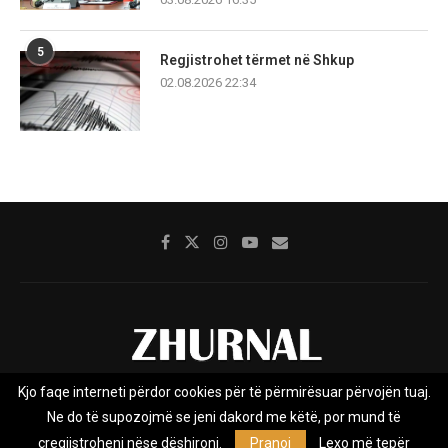
5
Regjistrohet tërmet në Shkup
02.08.2026 22:34
Kjo faqe interneti përdor cookies për të përmirësuar përvojën tuaj.
Rreth nesh
Impresumi
Marketing
Kontakt
Ne do të supozojmë se jeni dakord me këtë, por mund të
Privacy Policy
çregjistroheni nëse dëshironi.
Pranoj
Lexo më tepër