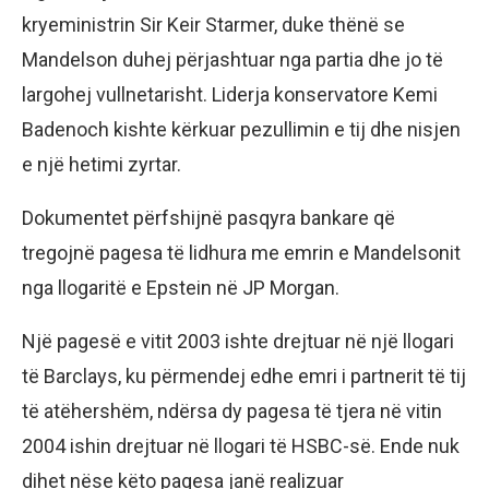
kryeministrin Sir Keir Starmer, duke thënë se
Mandelson duhej përjashtuar nga partia dhe jo të
largohej vullnetarisht. Liderja konservatore Kemi
Badenoch kishte kërkuar pezullimin e tij dhe nisjen
e një hetimi zyrtar.
Dokumentet përfshijnë pasqyra bankare që
tregojnë pagesa të lidhura me emrin e Mandelsonit
nga llogaritë e Epstein në JP Morgan.
Një pagesë e vitit 2003 ishte drejtuar në një llogari
të Barclays, ku përmendej edhe emri i partnerit të tij
të atëhershëm, ndërsa dy pagesa të tjera në vitin
2004 ishin drejtuar në llogari të HSBC-së. Ende nuk
dihet nëse këto pagesa janë realizuar