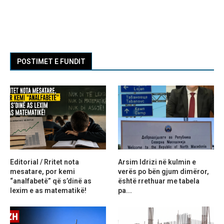
POSTIMET E FUNDIT
Editorial / Rritet nota
Arsim Idrizi në kulmin e
mesatare, por kemi
verës po bën gjum dimëror,
“analfabetë” që s’dinë as
është rrethuar me tabela
lexim e as matematikë!
pa...