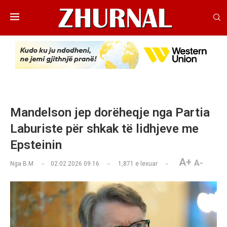
Mandelson jep dorëheqje nga Partia
Laburiste për shkak të lidhjeve me
Epsteinin
A+
A-
Nga
B.M
02.02.2026 09:16
1,871
e lexuar