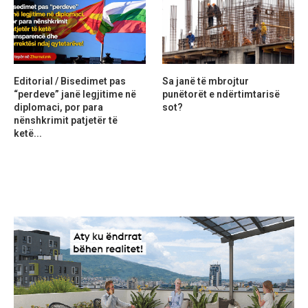
Editorial / Bisedimet pas
Sa janë të mbrojtur
“perdeve” janë legjitime në
punëtorët e ndërtimtarisë
diplomaci, por para
sot?
nënshkrimit patjetër të
ketë...