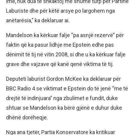
ime, nuk dua të shkaktoj më shumë turp për Partinë
Laburiste dhe për këtë arsye po largohem nga
anëtarësia,” ka deklaruar ai.
Mandelson ka kërkuar falje “pa asnjë rezervë” për
faktin që ka pasur lidhje me Epstein edhe pas
dënimit të tij në vitin 2008, si dhe u ka kërkuar falje
grave dhe vajzave që kanë qenë viktima të tij.
Deputeti laburist Gordon McKee ka deklaruar për
BBC Radio 4 se viktimat e Epstein do të jenë “me të
drejtë të indinjuara” nga zbulimet e fundit, duke
shtuar se Mandelson ka bërë gjënë e duhur duke
dhënë dorëheqje.
Nga ana tjetër, Partia Konservatore ka kritikuar