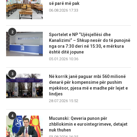
së parë më pak
06.08.2026 17:33
2
Sportelet e NP “Ujësjellësi dhe
Kanalizimi” – Shkup nesër do të punojnë
nga ora 7:30 deri në 15:30, e mërkura
është ditë jopune
05.01.2026 10:36
3
Në korrik janë paguar mbi 560 milionë
denarë për kompensime për pushim
mjekësor, pjesa më e madhe për lejet e
lindjes
28.07.2026 15:52
4
Mucunski: Qeveria punon për
zhbllokimin e eurointegrimeve, detajet
nuk thuhen
03.08.2026 16:35