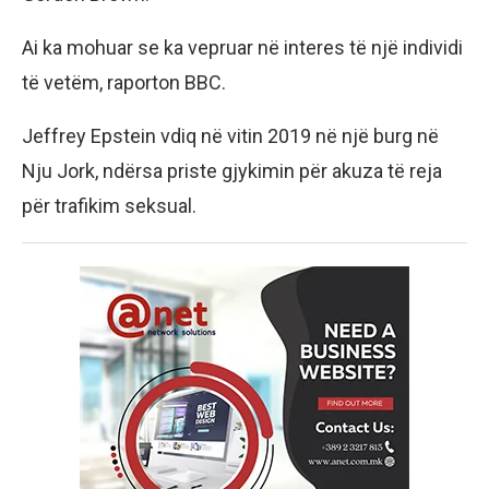
Ai ka mohuar se ka vepruar në interes të një individi
të vetëm, raporton BBC.
Jeffrey Epstein vdiq në vitin 2019 në një burg në
Nju Jork, ndërsa priste gjykimin për akuza të reja
për trafikim seksual.