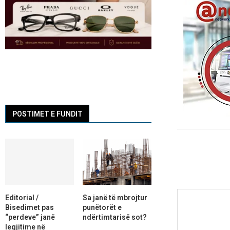
POSTIMET E FUNDIT
Editorial /
Sa janë të mbrojtur
Bisedimet pas
punëtorët e
“perdeve” janë
ndërtimtarisë sot?
legjitime në