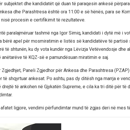
 për subjektet dhe kandidatët që duan të paraqesin ankesë përpara
nkesa dhe Parashtresa është ora 11:00 e së hënës, para se Kom
 nisë procesin e certifikimit të rezultateve.
të paralajmëruar tashmë nga Igor Simiq, kandidati i dytë më i vot
 bërë apel për mosmiratimin e listës së kandidatëve të partisë së
rë të shtunën, ku dy vota kundër nga Lëvizja Vetëvendosje dhe ab
të anëtarëve të KQZ-së e pamundësuan miratimin e saj.
ër Zgjedhjet, Paneli Zgjedhor për Ankesa dhe Parashtresa (PZAP) k
ër të shqyrtuar ankesat. Po ashtu, pas dy ditësh nga marrja e ven
të drejtë të ankohen në Gjykatën Supreme, e cila ka tri ditë për të 
imtar.
 afatet ligjore, vendimi përfundimtar mund të zgjas deri në mes të