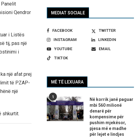
 Panelit
isioni Qendror
MEDIAT SOCIALE
FACEBOOK
TWITTER
uar i Listës
INSTAGRAM
LINKEDIN
 tij, pas një
YOUTUBE
EMAIL
stinimi i
TIKTOK
a një afat prej
MË TË LEXUARA
dimit të PZAP-
dhënë një
1
Në korrik janë paguar
mbi 560 milionë
denarë për
 shkurtit.
kompensime për
pushim mjekësor,
pjesa më e madhe
për lejet e lindjes