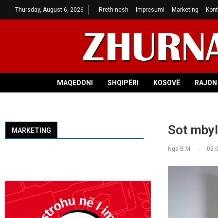
Thursday, August 6, 2026
Rreth nesh
Impresumi
Marketing
Kont
MAQEDONI
SHQIPËRI
KOSOVË
RAJON 
Sot mbyl
MARKETING
Nga
B.M
02.