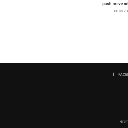
pushimeve në 
06.08.20
FACE
Rret