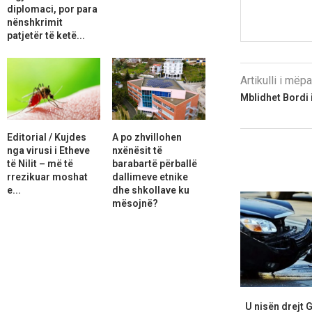
diplomaci, por para
nënshkrimit
patjetër të ketë...
Artikulli i më
Mblidhet Bordi
Editorial / Kujdes
A po zhvillohen
nga virusi i Etheve
nxënësit të
të Nilit – më të
barabartë përballë
rrezikuar moshat
dallimeve etnike
e...
dhe shkollave ku
mësojnë?
U nisën drejt 