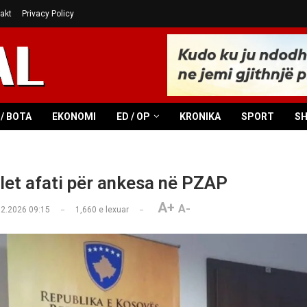
akt
Privacy Policy
/ BOTA
EKONOMI
ED / OP
KRONIKA
SPORT
S
let afati për ankesa në PZAP
A+
A-
02.2026 09:15
1,660
e lexuar