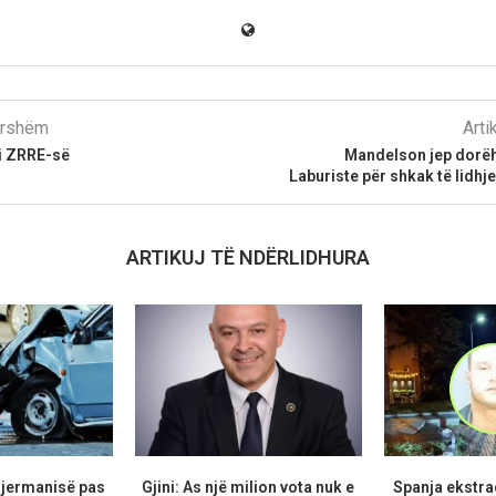
parshëm
Arti
 i ZRRE-së
Mandelson jep dorëh
Laburiste për shkak të lidhj
ARTIKUJ TË NDËRLIDHURA
Gjermanisë pas
Gjini: As një milion vota nuk e
Spanja ekstr