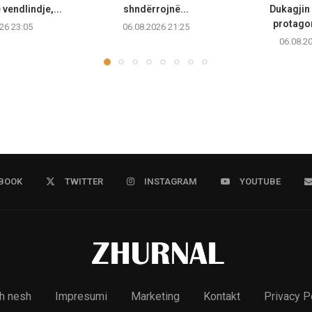
vendlindje,...
shndërrojnë...
Dukagjin 
protagon
26 23:05
06.08.2026 21:25
06.08.2
BOOK
TWITTER
INSTAGRAM
YOUTUBE
h nesh
Impresumi
Marketing
Kontakt
Privacy P