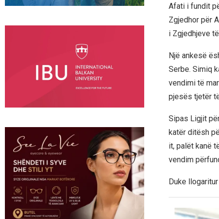
Afati i fundit
Zgjedhor për A
i Zgjedhjeve të
Një ankesë ësh
Serbe. Simiq ka
vendimi të mar
pjesës tjetër 
Sipas Ligjit p
katër ditësh p
it, palët kanë 
vendim përfund
Duke llogaritur