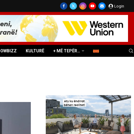
Login
HOWBIZZ
KULTURË
+ MË TEPËR…