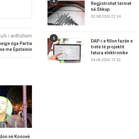
4
Regjistrohet tërmet
në Shkup
02.08.2026 22:34
kulli i ardhshëm
5
DAP-i e fillon fazën e
eqje nga Partia
tretë të projektit
eve me Epsteinin
fatura elektronike
04.06.2026 13:52
adon në Kosovë
Abdixhiku: Po tentojmë t’i
KDI: Kuven