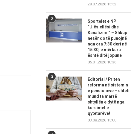
28.07.2026 15:52
2
Sportelet e NP
“Ujësjellësi dhe
Kanalizimi” – Shkup
nesër do të punojnë
nga ora 7:30 deri në
15:30, e mërkura
është ditë jopune
05.01.2026 10:36
3
Editorial / Priten
reforma në sistemin
e pensioneve – shteti
mund ta marrë
shtyllën e dytë nga
kursimet e
qytetarëve!
03.08.2026 15:00