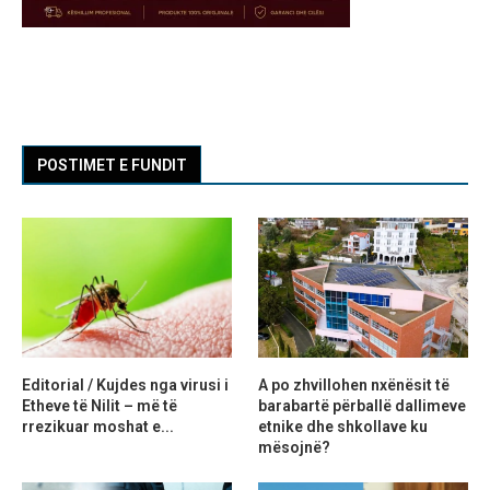
POSTIMET E FUNDIT
Editorial / Kujdes nga virusi i
A po zhvillohen nxënësit të
Etheve të Nilit – më të
barabartë përballë dallimeve
rrezikuar moshat e...
etnike dhe shkollave ku
mësojnë?