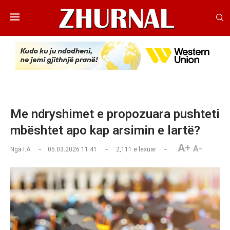
Me ndryshimet e propozuara pushteti
mbështet apo kap arsimin e lartë?
A+
A-
Nga
I.A
05.03.2026 11:41
2,111
e lexuar