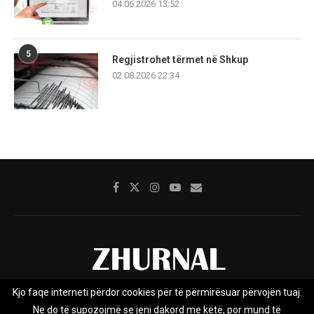
04.06.2026 13:52
5
Regjistrohet tërmet në Shkup
02.08.2026 22:34
Kjo faqe interneti përdor cookies për të përmirësuar përvojën tuaj.
Rreth nesh
Impresumi
Marketing
Kontakt
Ne do të supozojmë se jeni dakord me këtë, por mund të