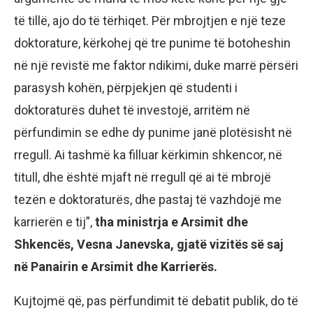
të tillë, ajo do të tërhiqet. Për mbrojtjen e një teze
doktorature, kërkohej që tre punime të botoheshin
në një revistë me faktor ndikimi, duke marrë përsëri
parasysh kohën, përpjekjen që studenti i
doktoraturës duhet të investojë, arritëm në
përfundimin se edhe dy punime janë plotësisht në
rregull. Ai tashmë ka filluar kërkimin shkencor, në
titull, dhe është mjaft në rregull që ai të mbrojë
tezën e doktoraturës, dhe pastaj të vazhdojë me
karrierën e tij”,
tha ministrja e Arsimit dhe
Shkencës, Vesna Janevska, gjatë vizitës së saj
në Panairin e Arsimit dhe Karrierës.
Kujtojmë që, pas përfundimit të debatit publik, do të