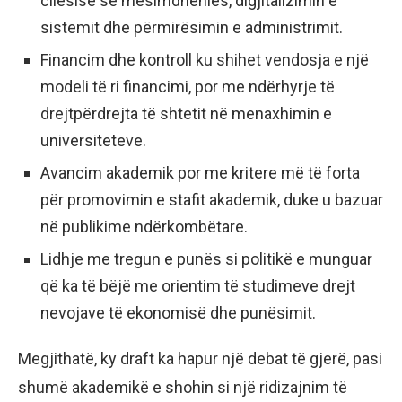
cilësisë së mësimdhënies, digjitalizimin e
sistemit dhe përmirësimin e administrimit.
Financim dhe kontroll ku shihet vendosja e një
modeli të ri financimi, por me ndërhyrje të
drejtpërdrejta të shtetit në menaxhimin e
universiteteve.
Avancim akademik por me kritere më të forta
për promovimin e stafit akademik, duke u bazuar
në publikime ndërkombëtare.
Lidhje me tregun e punës si politikë e munguar
që ka të bëjë me orientim të studimeve drejt
nevojave të ekonomisë dhe punësimit.
Megjithatë, ky draft ka hapur një debat të gjerë, pasi
shumë akademikë e shohin si një ridizajnim të