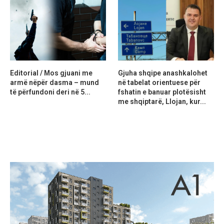
Editorial / Mos gjuani me
Gjuha shqipe anashkalohet
armë nëpër dasma – mund
në tabelat orientuese për
të përfundoni deri në 5...
fshatin e banuar plotësisht
me shqiptarë, Llojan, kur...