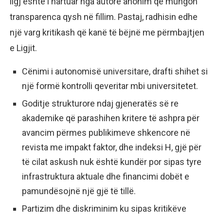
ligj është i hartuar nga autorë anonim që mungon
transparenca qysh në fillim. Pastaj, radhisin edhe
një varg kritikash që kanë të bëjnë me përmbajtjen
e Ligjit.
Cënimi i autonomisë universitare, drafti shihet si
një formë kontrolli qeveritar mbi universitetet.
Goditje strukturore ndaj gjeneratës së re
akademike që parashihen kritere të ashpra për
avancim përmes publikimeve shkencore në
revista me impakt faktor, dhe indeksi H, gjë për
të cilat askush nuk është kundër por sipas tyre
infrastruktura aktuale dhe financimi dobët e
pamundësojnë një gjë të tillë.
Partizim dhe diskriminim ku sipas kritikëve