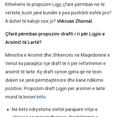
Kthehemi te propozim Ligji, çfarë përmban në të
vërtetë, kush janë kundër e pse pushteti është pro?
A duhet të kalojë ose jo?
shkruan Zhurnal.
Çfarë përmban propozim-drafti i ri për Ligjin e
Arsimit të Lartë?
Ministria e Arsimit dhe Shkencës në Maqedoninë e
Veriut ka paraqitur një draft të ri për reformimin e
arsimit të lartë. Ky draft synon gjëra që në teori
duken se janë përmbajtësore dhe kanë ndikime
pozitive. Propozim draft Ligjin për arsimin e lartë
mund ta lexoni
këtu.
Në këto ndryshime është paraparë rritje e