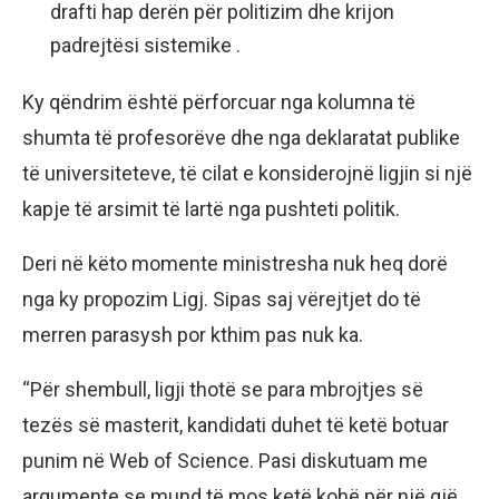
drafti hap derën për politizim dhe krijon
padrejtësi sistemike .
Ky qëndrim është përforcuar nga kolumna të
shumta të profesorëve dhe nga deklaratat publike
të universiteteve, të cilat e konsiderojnë ligjin si një
kapje të arsimit të lartë nga pushteti politik.
Deri në këto momente ministresha nuk heq dorë
nga ky propozim Ligj. Sipas saj vërejtjet do të
merren parasysh por kthim pas nuk ka.
“Për shembull, ligji thotë se para mbrojtjes së
tezës së masterit, kandidati duhet të ketë botuar
punim në Web of Science. Pasi diskutuam me
argumente se mund të mos ketë kohë për një gjë