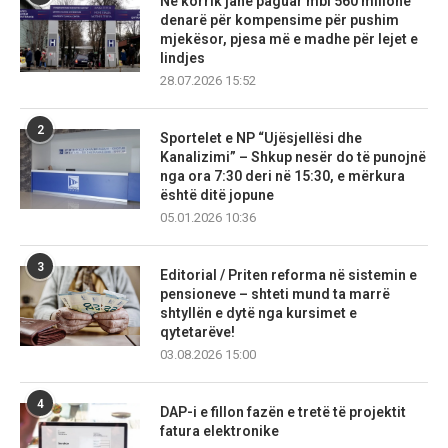
Në korrik janë paguar mbi 560 milionë
denarë për kompensime për pushim
mjekësor, pjesa më e madhe për lejet e
lindjes
28.07.2026 15:52
2
Sportelet e NP “Ujësjellësi dhe
Kanalizimi” – Shkup nesër do të punojnë
nga ora 7:30 deri në 15:30, e mërkura
është ditë jopune
05.01.2026 10:36
3
Editorial / Priten reforma në sistemin e
pensioneve – shteti mund ta marrë
shtyllën e dytë nga kursimet e
qytetarëve!
03.08.2026 15:00
4
DAP-i e fillon fazën e tretë të projektit
fatura elektronike