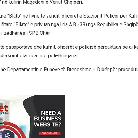
o” në kufirin Maqedoni e Veriut-Shqipëri.
are “Blato” në hyrje të vendit, oficerët e Stacionit Policor për Kal
itare “Bllato” e privuan nga liria A.B. (38) nga Republika e Shqipë
i, zëdhënës i SPB Ohër.
t të pasaportave dhe kufirit, oficerët e policisë përcaktuan se ai 
 ndërkombëtar nga Interpoli-Hungaria.
a në Departamentin e Punëve të Brendshme – Dibër për procedur