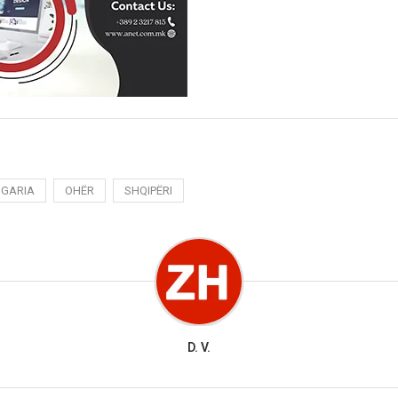
NGARIA
OHËR
SHQIPËRI
D. V.