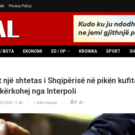
akt
Privacy Policy
/ BOTA
EKONOMI
ED / OP
KRONIKA
SPORT
S
 një shtetas i Shqipërisë në pikën kufi
 kërkohej nga Interpoli
A+
A-
03.2026 11:40
1,449
e lexuar