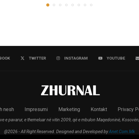
BOOK
TWITTER
INSTAGRAM
YOUTUBE
h nesh
Impresumi
Marketing
Kontakt
Privacy P
ve e pavarur, e themeluar në vitin 2009, që e mbulon Maqedoninë, Kosovën,
@2026 - All Right Reserved. Designed and Developed by
Anet.Com.Mk