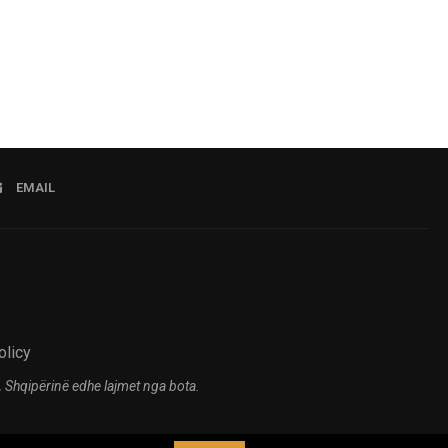
07.08.2026 14:57
EMAIL
olicy
 Shqipërinë edhe lajmet nga bota.