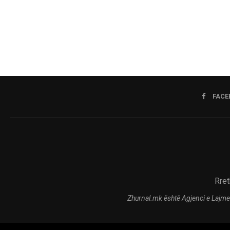
FACE
Rret
Zhurnal.mk është Agjenci e Lajme