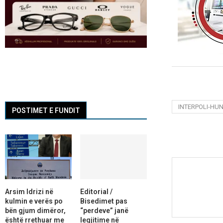
INTERPOLI-HU
POSTIMET E FUNDIT
Arsim Idrizi në
Editorial /
kulmin e verës po
Bisedimet pas
bën gjum dimëror,
“perdeve” janë
është rrethuar me
legjitime në