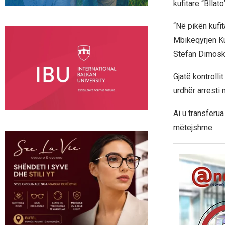
kufitare “Bllat
“Në pikën kufit
Mbikëqyrjen Kuf
Stefan Dimosk
Gjatë kontrolli
urdhër arresti
Ai u transferu
mëtejshme.