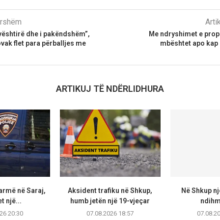
parshëm
Arti
vështirë dhe i pakëndshëm”,
Me ndryshimet e prop
vak flet para përballjes me
mbështet apo kap 
ARTIKUJ TË NDËRLIDHURA
armë në Saraj,
Aksident trafiku në Shkup,
Në Shkup një
t një...
humb jetën një 19-vjeçar
ndihmo
26 20:30
07.08.2026 18:57
07.08.2