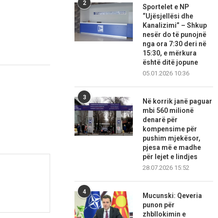
2
Sportelet e NP
“Ujësjellësi dhe
Kanalizimi” – Shkup
nesër do të punojnë
nga ora 7:30 deri në
15:30, e mërkura
është ditë jopune
05.01.2026 10:36
3
Në korrik janë paguar
mbi 560 milionë
denarë për
kompensime për
pushim mjekësor,
pjesa më e madhe
për lejet e lindjes
28.07.2026 15:52
4
Mucunski: Qeveria
punon për
zhbllokimin e