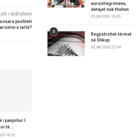
eurointegrimeve,
detajet nuk thuhen
kulli i ardhshëm
03.08.2026 16:35
ozuara pushteti
arsimin e lartë?
5
Regjistrohet tërmet
në Shkup
02.08.2026 22:34
 i panjohur I
Arrestohen me kokainë,
19-vjeçari 
i të...
sulmojnë edhe policin gjatë
aksident në 
ndërhyrjes
026 16:22
07.08.2