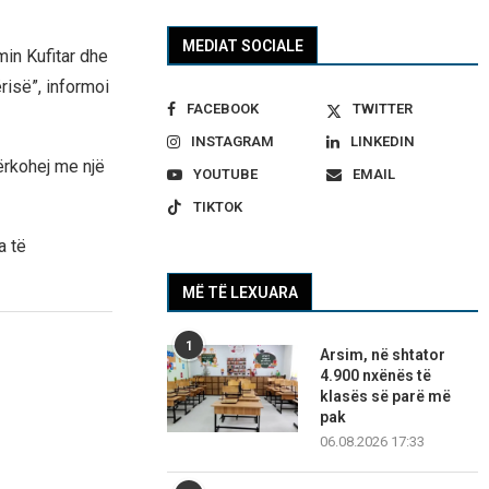
MEDIAT SOCIALE
imin Kufitar dhe
risë”, informoi
FACEBOOK
TWITTER
INSTAGRAM
LINKEDIN
kërkohej me një
YOUTUBE
EMAIL
TIKTOK
a të
MË TË LEXUARA
1
Arsim, në shtator
4.900 nxënës të
klasës së parë më
pak
06.08.2026 17:33