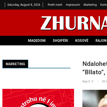
Saturday, August 8, 2026
Rreth nesh
Impresumi
Marketing
Kont
MAQEDONI
SHQIPËRI
KOSOVË
RAJON 
Ndalohet
MARKETING
“Bllato”,
Nga
D. V.
05.