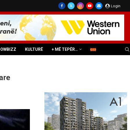
Login
HOWBIZZ
KULTURË
+ MË TEPËR…
tare