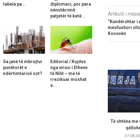
tabela pa...
diplomaci, por para
nënshkrimit
Artikulli i më
patjetër të ketë...
“Kundërshtar i 
mesfushori sllo
Kosovën
Sa janë të mbrojtur
Editorial / Kujdes
punëtorët e
nga virusi i Etheve
ndërtimtarisë sot?
të Nilit – më të
rrezikuar moshat
e...
Të shtëna me 
qëllohe
07.08.20