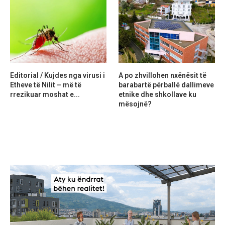
Editorial / Kujdes nga virusi i
A po zhvillohen nxënësit të
Etheve të Nilit – më të
barabartë përballë dallimeve
rrezikuar moshat e...
etnike dhe shkollave ku
mësojnë?