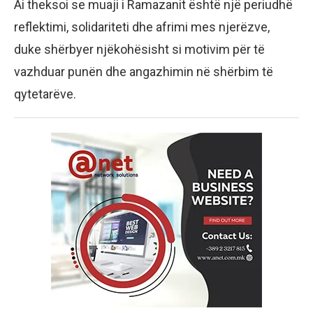
Ai theksoi se muaji i Ramazanit është një periudhë
reflektimi, solidariteti dhe afrimi mes njerëzve,
duke shërbyer njëkohësisht si motivim për të
vazhduar punën dhe angazhimin në shërbim të
qytetarëve.