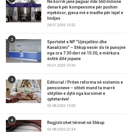
Në korrik janë paguar mbi 560 milionë
denarë për kompensime për pushim
mjekësor, pjesa më e madhe për lejet e
lindjes
28.07.2026 15:52
2
Sportelet e NP “Ujësjellësi dhe
Kanalizimi” – Shkup nesër do të punojnë
nga ora 7:30 deri në 15:30, e mërkura
është ditë jopune
05.01.2026 10:36
3
Editorial / Priten reforma në sistemin e
pensioneve – shteti mund ta marrë
shtyllën e dytë nga kursimet e
qytetarëve!
03.08.2026 15:00
4
Regjistrohet tërmet në Shkup
02.08.2026 22:34