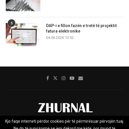
5
DAP-i e fillon fazën e tretë të projektit
fatura elektronike
04.06.2026 13:52
Kjo faqe interneti përdor cookies për të përmirësuar përvojën tuaj.
Rreth nesh
Impresumi
Marketing
Kontakt
Ne do të supozojmë se jeni dakord me këtë, por mund të