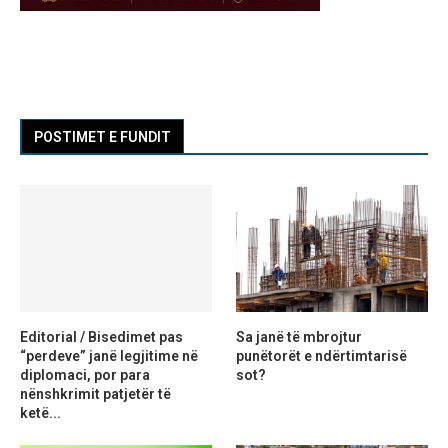
POSTIMET E FUNDIT
Editorial / Bisedimet pas
Sa janë të mbrojtur
“perdeve” janë legjitime në
punëtorët e ndërtimtarisë
diplomaci, por para
sot?
nënshkrimit patjetër të
ketë...