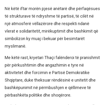
Në këtë iftar morën pjesë anëtarë dhe përfaqësues
të strukturave të ndryshme të partisë, të cilët në
një atmosferë vëllazërore dhe respekti ndanë
vlerat e solidaritetit, mirëkuptimit dhe bashkimit që
simbolizon ky muaj i bekuar për besimtarët
myslimanë.
Me këtë rast, kryetari Thaçi falënderoi të pranishmit
për përkushtimin dhe angazhimin e tyre në
aktivitetet dhe forcimin e Partisë Demokratike
Shqiptare, duke theksuar rëndësinë e unitetit dhe
bashkëpunimit në përmbushjen e qëllimeve të
përbashkëta politike dhe shoqërore.