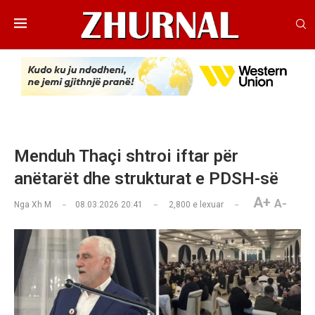
Menduh Thaçi shtroi iftar për
anëtarët dhe strukturat e PDSH-së
A+
A-
Nga
Xh M
08.03.2026 20:41
2,800
e lexuar