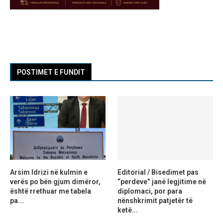
POSTIMET E FUNDIT
Arsim Idrizi në kulmin e
Editorial / Bisedimet pas
verës po bën gjum dimëror,
“perdeve” janë legjitime në
është rrethuar me tabela
diplomaci, por para
pa...
nënshkrimit patjetër të
ketë...