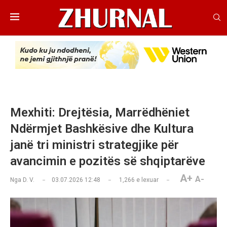
Mexhiti: Drejtësia, Marrëdhëniet
Ndërmjet Bashkësive dhe Kultura
janë tri ministri strategjike për
avancimin e pozitës së shqiptarëve
A+
A-
Nga
D. V.
03.07.2026 12:48
1,266
e lexuar