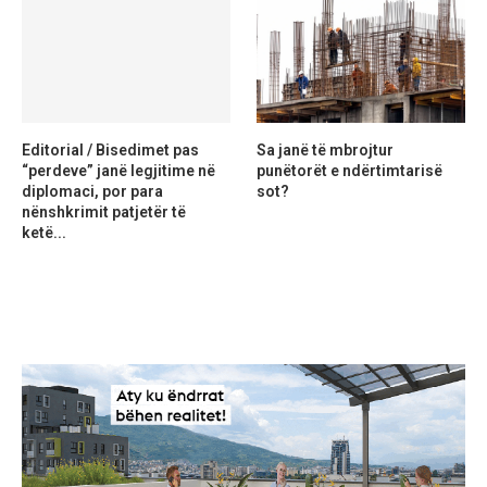
Editorial / Bisedimet pas
Sa janë të mbrojtur
“perdeve” janë legjitime në
punëtorët e ndërtimtarisë
diplomaci, por para
sot?
nënshkrimit patjetër të
ketë...