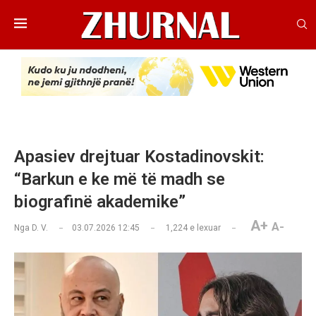
Apasiev drejtuar Kostadinovskit:
“Barkun e ke më të madh se
biografinë akademike”
A+
A-
Nga
D. V.
03.07.2026 12:45
1,224
e lexuar