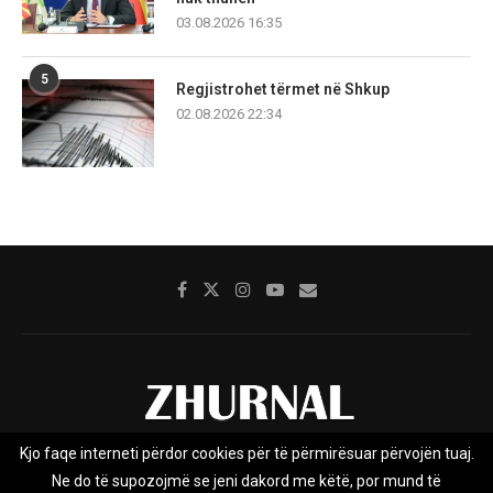
03.08.2026 16:35
5
Regjistrohet tërmet në Shkup
02.08.2026 22:34
Kjo faqe interneti përdor cookies për të përmirësuar përvojën tuaj.
Rreth nesh
Impresumi
Marketing
Kontakt
Ne do të supozojmë se jeni dakord me këtë, por mund të