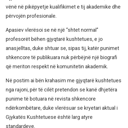
vënë në pikëpyetje kualifikimet e tij akademike dhe
përvojën profesionale.
Apasiev vlerësoi se në një “shtet normal”
profesorët bëhen gjyqtarë kushtetues, e jo
anasjelltas, duke shtuar se, sipas tij, katër punimet
shkencore të publikuara nuk përbëjnë një biografi
që meriton respekt në komunitetin akademik.
Në postim ai bën krahasim me gjyqtarë kushtetues
nga rajoni, për të cilët pretendon se kanë dhjetëra
punime të botuara në revista shkencore
ndërkombëtare, duke vlerësuar se kryetari aktual i
Gjykatës Kushtetuese është larg atyre
standardeve.