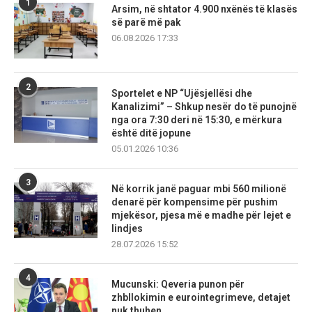
1
Arsim, në shtator 4.900 nxënës të klasës
së parë më pak
06.08.2026 17:33
2
Sportelet e NP “Ujësjellësi dhe
Kanalizimi” – Shkup nesër do të punojnë
nga ora 7:30 deri në 15:30, e mërkura
është ditë jopune
05.01.2026 10:36
3
Në korrik janë paguar mbi 560 milionë
denarë për kompensime për pushim
mjekësor, pjesa më e madhe për lejet e
lindjes
28.07.2026 15:52
4
Mucunski: Qeveria punon për
zhbllokimin e eurointegrimeve, detajet
nuk thuhen