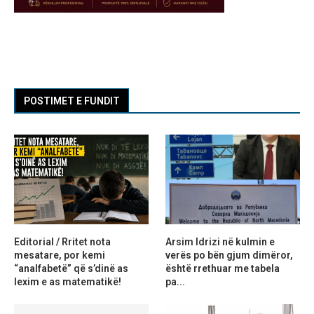
POSTIMET E FUNDIT
Editorial / Rritet nota
Arsim Idrizi në kulmin e
mesatare, por kemi
verës po bën gjum dimëror,
“analfabetë” që s’dinë as
është rrethuar me tabela
lexim e as matematikë!
pa...